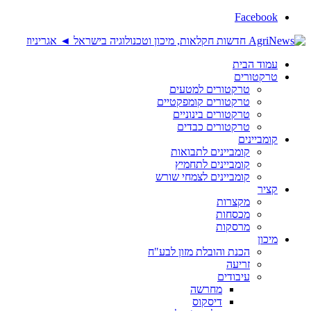
Facebook
עמוד הבית
טרקטורים
טרקטורים למטעים
טרקטורים קומפקטיים
טרקטורים בינוניים
טרקטורים כבדים
קומביינים
קומביינים לתבואות
קומביינים לתחמיץ
קומביינים לצמחי שורש
קציר
מקצרות
מכסחות
מרסקות
מיכון
הכנת והובלת מזון לבע"ח
זריעה
עיבודים
מחרשה
דיסקוס