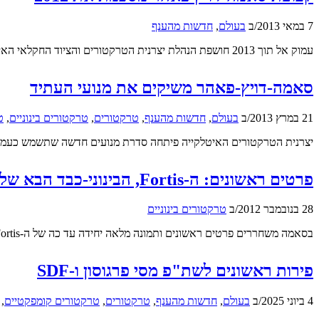
7 במאי 2013
/
ב
בעולם
,
חדשות מהענף
עמוק אל תוך 2013 חושפת הנהלת יצרנית הטרקטורים והציוד החקלאי האיטלקי את התוצאות העסקיות ל-2012. לא נראה שהיה מה להסתיר…
סאמה-דויץ-פאהר משיקים את מנועי העתיד
21 במרץ 2013
/
ב
בעולם
,
חדשות מהענף
,
טרקטורים
,
טרקטורים בינוניים
,
ט
יצרנית הטרקטורים האיטלקייה פיתחה סדרת מנועים חדשה שתשמש כעמו
פרטים ראשונים: ה-Fortis, הבינוני-כבד הבא של סאמה
28 בנובמבר 2012
/
ב
טרקטורים בינוניים
בסאמה משחררים פרטים ראשונים ותמונה מלאה יחידה עד כה של ה-Fortis, הטרקטור שיחליף בהדרגה את דגמי ה-Iron בליין היצרן האיטלקי
פירות ראשונים לשת"פ מסי פרגוסון ו-SDF
4 ביוני 2025
/
ב
בעולם
,
חדשות מהענף
,
טרקטורים
,
טרקטורים קומפקטיים
,