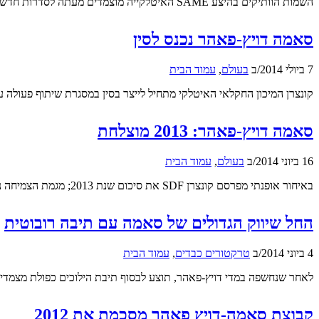
השמות הוותיקים בהיצע SAME האיטלקייה מוצמדים מעתה לסדרות חדשות ומעודכנות
סאמה דויץ-פאהר נכנס לסין
7 ביולי 2014
/
ב
בעולם
,
עמוד הבית
קונצרן המיכון החקלאי האיטלקי מתחיל לייצר בסין במסגרת שיתוף פעולה 
סאמה דויץ-פאהר: 2013 מוצלחת
16 ביוני 2014
/
ב
בעולם
,
עמוד הבית
באיחור אופנתי מפרסם קונצרן SDF את סיכום שנת 2013; מגמת הצמיחה נמשכת
החל שיווק הגדולים של סאמה עם תיבה רובוטית
4 ביוני 2014
/
ב
טרקטורים כבדים
,
עמוד הבית
לאחר שנחשפה במדי דויץ-פאהר, תוצע לבסוף תיבת הילוכים כפולת מצמדי
קבוצת סאמה-דויץ פאהר מסכמת את 2012