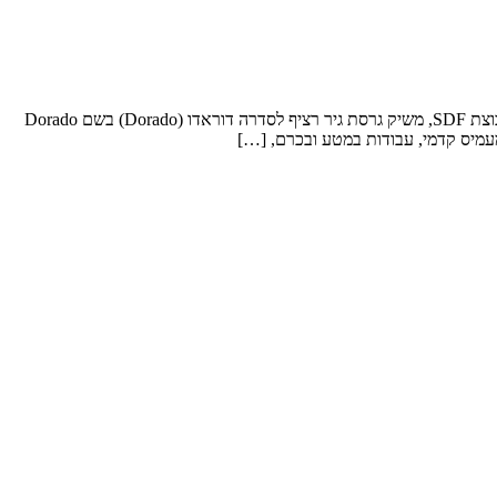
מעתה משווקים הטרקטורים הקומפקטיים הרב-תכליתיים מסדה דוראדו של סאמה גם עם אופצייה לגיר רציף סאמה (SAME) האיטלקי, כיום חלק מקבוצת SDF, משיק גרסת גיר רציף לסדרה דוראדו (Dorado) בשם Dorado