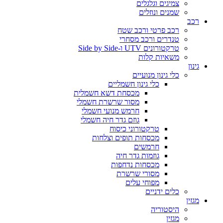
צמיגים וגלגלים
שמנים ונוזלים
רכב
רכב פרטי ורכב שטח
טנדרים ורכב מסחרי
טרקטורונים UTV ו-Side by Side
משאיות קלות
גינון
כלי גינון מנועיים
כלי גינון חשמליים
מכסחת דשא חשמלית
מסור שרשרת חשמלי
חרמש מנועי חשמלי
גוזם גדר חיה חשמלי
טרקטורוני כיסוח
מכסחות תופים וצלחות
חרמשים
גוזמות גדר חיה
מכסחות נדחפות
מסורי שרשרת
מפוחי עלים
כלים ידניים
מגזין
היסטוריה
מגזין