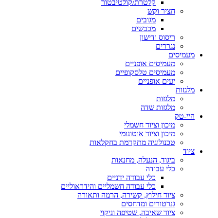
קלטרת/קולטיבטור
חציר וקש
מגובים
מכבשים
ריסוס ודישון
נגררים
מעמיסים
מעמיסים אופניים
מעמיסים טלסקופיים
יעים אופניים
מלגזות
מלגזות
מלגזות שדה
היי-טק
מיכון וציוד חשמלי
מיכון וציוד אוטונומי
טכנולוגיה מתקדמת בחקלאות
ציוד
ביגוד, הנעלה, מחנאות
כלי עבודה
כלי עבודה ידניים
כלי עבודה חשמליים והידראוליים
ציוד חילוץ, קשירה, הרמה ותאורה
גנרטורים ומדחסים
ציוד שאיבה, שטיפה וניקוי