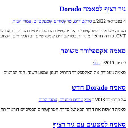
גיר רציף לסאמה Dorado
4 בפברואר 2022
/
ב
טרקטורים
,
טרקטורים קומפקטיים
,
עמוד הבית
CVT. סדרה דוראדו מוגדרת כטרקטורים קומפקטיים רב תכליתיים, המיועדים לבצע מגוון עבודות רחב במשקים קטנים ובינוניים, בכלל זה עבודות עם מעמיס קדמי, עבודות במטע ובכרם, […]
סאמה אקספלורר משופר
9 ביוני 2019
/
ב
כללי
סאמה מעבירה את האקספלורר הוותיק רענון אמצע השנה. הנה הפרטים
סאמה Dorado חדש
24 בדצמבר 2018
/
ב
טרקטורים בינוניים
,
עמוד הבית
סאמה חושפת את הדור הבא של סדרת הטרקטורים הבסיסיים דוראדו תחת השם Natural
סאמה למטעים עם גיר רציף