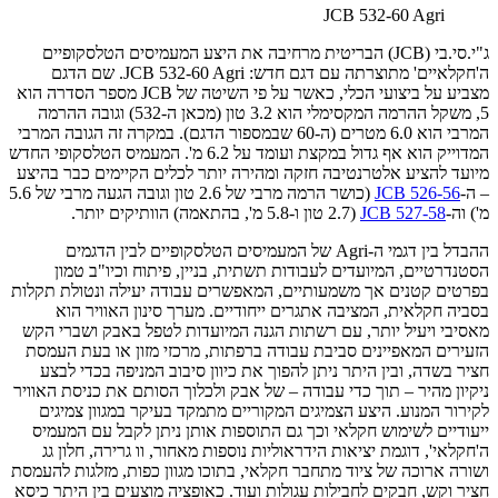
JCB 532-60 Agri
ג"י.סי.בי (JCB) הבריטית מרחיבה את היצע המעמיסים הטלסקופיים
ה'חקלאיים' מתוצרתה עם דגם חדש: JCB 532-60 Agri. שם הדגם
מצביע על ביצועי הכלי, כאשר על פי השיטה של JCB מספר הסדרה הוא
5, משקל ההרמה המקסימלי הוא 3.2 טון (מכאן ה-532) וגובה ההרמה
המרבי הוא 6.0 מטרים (ה-60 שבמספור הדגם). במקרה זה הגובה המרבי
המדוייק הוא אף גדול במקצת ועומד על 6.2 מ'. המעמיס הטלסקופי החדש
מיועד להציע אלטרנטיבה חזקה ומהירה יותר לכלים הקיימים כבר בהיצע
– ה-
JCB 526-56
(כושר הרמה מרבי של 2.6 טון וגובה הגעה מרבי של 5.6
מ') וה-
JCB 527-58
(2.7 טון ו-5.8 מ', בהתאמה) הוותיקים יותר.
ההבדל בין דגמי ה-Agri של המעמיסים הטלסקופיים לבין הדגמים
הסטנדרטיים, המיועדים לעבודות תשתית, בניין, פיתוח וכיו"ב טמון
בפרטים קטנים אך משמעותיים, המאפשרים עבודה יעילה ונטולת תקלות
בסביה חקלאית, המציבה אתגרים ייחודיים. מערך סינון האוויר הוא
מאסיבי ויעיל יותר, עם רשתות הגנה המיועדות לטפל באבק ושברי הקש
הזעירים המאפיינים סביבת עבודה ברפתות, מרכזי מזון או בעת העמסת
חציר בשדה, ובין היתר ניתן להפוך את כיוון סיבוב המניפה בכדי לבצע
ניקיון מהיר – תוך כדי עבודה – של אבק ולכלוך הסותם את כניסת האוויר
לקירור המנוע. היצע הצמיגים המקוריים מתמקד בעיקר במגוון צמיגים
ייעודיים לשימוש חקלאי וכך גם התוספות אותן ניתן לקבל עם המעמיס
ה'חקלאי', דוגמת יציאות הידראוליות נוספות מאחור, וו גרירה, חלון גג
ושורה ארוכה של ציוד מתחבר חקלאי, בתוכו מגוון כפות, מזלגות להעמסת
חציר וקש, חבקים לחבילות עגולות ועוד. כאופציה מוצעים בין היתר כיסא