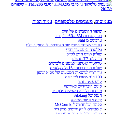
ג'י.סי.בי TM320S – שיפורים
ל-2017
מעמיסים
,
מעמיסים טלסקופיים
,
עמוד הבית
שיפור הקומביינים של קייס
רענון סדרות 6M ו-6R בג'ון דיר
עדכונים מ-Stihl
ג'ון דיר מציגה: הטרקטור הקונבנציונלי החזק בעולם
ואלטרה G עם גיר רציף
שולחן תירס חדש לקייס
ניו הולנד T7 חדשים
טרקטור אוטונומי למטעים ולכרמים
שולחן תירס ברוחב 16 מ' לקלאאס
גיר רציף לגרסאות המטעים של מסי פרגוסון
100 כ"ס מהודו לאירופה
קייס פומה חדש
סינים היברידיים לאירופה
מכסחת בלרינה חשמלית מג'ון דיר
הענק של Siloking
קייס אופטום מתחזק
ספינת דגל חדשה ל-McCormic
קומביינים לירק חדשים מג'ון דיר
ספינת הדגל של פנד מתעדכנת