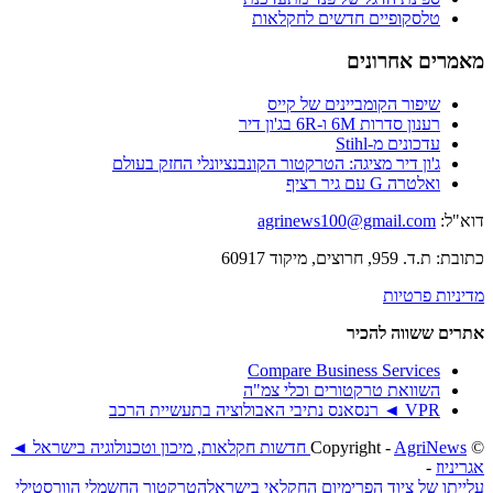
טלסקופיים חדשים לחקלאות
מאמרים אחרונים
שיפור הקומביינים של קייס
רענון סדרות 6M ו-6R בג'ון דיר
עדכונים מ-Stihl
ג'ון דיר מציגה: הטרקטור הקונבנציונלי החזק בעולם
ואלטרה G עם גיר רציף
דוא"ל:
agrinews100@gmail.com
כתובת: ת.ד. 959, חרוצים, מיקוד 60917
מדיניות פרטיות
אתרים ששווה להכיר
Compare Business Services
השוואת טרקטורים וכלי צמ"ה
VPR ◄ רנסאנס נתיבי האבולוציה בתעשיית הרכב
© ‫Copyright -
AgriNews חדשות חקלאות, מיכון וטכנולוגיה בישראל ◄
אגריניוז
-
עלייתו של ציוד הפרימיום החקלאי בישראל
הטרקטור החשמלי הוורסטילי