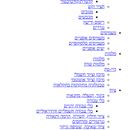
קלטרת/קולטיבטור
חציר וקש
מגובים
מכבשים
ריסוס ודישון
נגררים
מעמיסים
מעמיסים אופניים
מעמיסים טלסקופיים
יעים אופניים
מלגזות
מלגזות
מלגזות שדה
היי-טק
מיכון וציוד חשמלי
מיכון וציוד אוטונומי
טכנולוגיה מתקדמת בחקלאות
ציוד
ביגוד, הנעלה, מחנאות
כלי עבודה
כלי עבודה ידניים
כלי עבודה חשמליים והידראוליים
ציוד חילוץ, קשירה, הרמה ותאורה
גנרטורים ומדחסים
ציוד שאיבה, שטיפה וניקוי