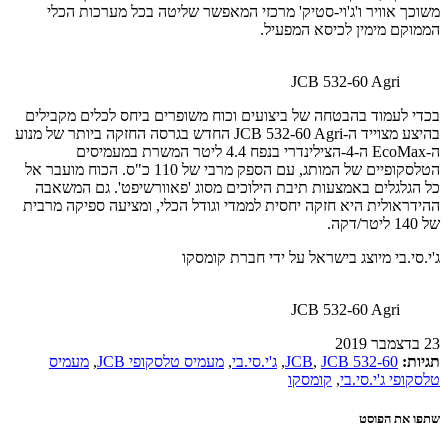
משוכך אוויר ו'ג'וי-סטיק' מרכזי המאפשר שליטה בכל מערכות הכלי
הממוקם מימין לכיסא המפעיל.
JCB 532-60 Agri
בכדי לעמוד בהבטחה של ביצועים וכוח משופרים ביחס לכלים מקבילים
בהיצע מצוייד ה-JCB 532-60 Agri החדש בגרסה החזקה ביותר של מנוע
ה-EcoMax ה-4-הצילינדרי בנפח 4.4 ליטר המשרת במעמיסים
הטלסקופיים של המותג, עם הספק מרבי של 110 כ"ס. הכוח מועבר אל
כל הגלגלים באמצעות תיבת הילוכים מסוג 'פאוורשיפט'. גם המשאבה
ההידראולית היא חזקה יחסית לממדי וגודל הכלי, ומציעה ספיקה מרבית
של 140 ליטר/דקה.
ג'י.סי.בי מיוצג בישראל על ידי חברת קומסקו
JCB 532-60 Agri
23 בדצמבר 2019
תגיות:
JCB 532-60
,
JCB
,
ג'י.סי.בי
,
מעמיס טלסקופי JCB
,
מעמיס
טלסקופי ג'י.סי.בי
,
קומסקו
שתפו את הפוסט