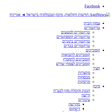
Facebook
עמוד הבית
טרקטורים
טרקטורים למטעים
טרקטורים קומפקטיים
טרקטורים בינוניים
טרקטורים כבדים
קומביינים
קומביינים לתבואות
קומביינים לתחמיץ
קומביינים לצמחי שורש
קציר
מקצרות
מכסחות
מרסקות
מיכון
הכנת והובלת מזון לבע"ח
זריעה
עיבודים
מחרשה
דיסקוס