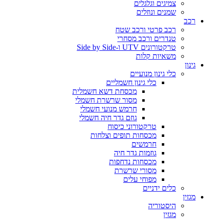
צמיגים וגלגלים
שמנים ונוזלים
רכב
רכב פרטי ורכב שטח
טנדרים ורכב מסחרי
טרקטורונים UTV ו-Side by Side
משאיות קלות
גינון
כלי גינון מנועיים
כלי גינון חשמליים
מכסחת דשא חשמלית
מסור שרשרת חשמלי
חרמש מנועי חשמלי
גוזם גדר חיה חשמלי
טרקטורוני כיסוח
מכסחות תופים וצלחות
חרמשים
גוזמות גדר חיה
מכסחות נדחפות
מסורי שרשרת
מפוחי עלים
כלים ידניים
מגזין
היסטוריה
מגזין