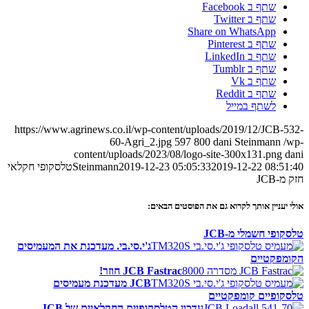
שתף ב Facebook
שתף ב Twitter
Share on WhatsApp
שתף ב Pinterest
שתף ב LinkedIn
שתף ב Tumblr
שתף ב Vk
שתף ב Reddit
לשתף במייל
https://www.agrinews.co.il/wp-content/uploads/2019/12/JCB-532-
60-Agri_2.jpg
597
800
dani Steinmann
/wp-
content/uploads/2023/08/logo-site-300x131.png
dani
2019-12-22 08:51:40
2019-12-23 05:05:33
Steinmann
טלסקופי חקלאי
חזק מ-JCB
אולי יעניין אותך לקרוא גם את הפוסטים הבאים:
טלסקופי חשמלי מ-JCB
ג'י.סי.בי. מעדכנת את המעמיסים
הקומפקטיים
JCB Fastrac חוזר!
JCB מעדכנת מעמיסים
טלסקופיים קומפקטיים
עדכון הטלסקופיים החקלאיים של JCB