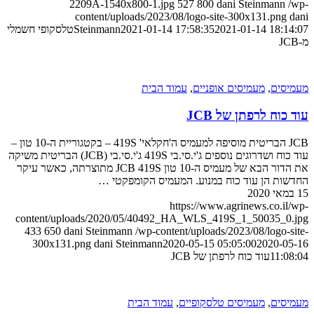
2209A-1540x800-1.jpg
527
800
dani Steinmann
/wp-
content/uploads/2023/08/logo-site-300x131.png
dani
2021-01-14 18:14:07
2021-01-14 17:58:35
Steinmann
טלסקופי חשמלי
מ-JCB
מעמיסים
,
מעמיסים אופניים
,
עמוד הבית
עוד כוח לרפתן של JCB
JCB הבריטית מוסיפה למעמיס ה'חקלאי' 419S – בקטגוריית ה-10 טון –
עוד כוח ושדרוגים נוספים ג'י.סי.בי 419S ג'י.סי.בי (JCB) הבריטית משיקה
את הדור הבא של מעמיס ה-10 טון JCB 419S מתוצרתה, כאשר עיקר
החדשות הן עוד כוח במנוע. המעמיס הקומפקטי …
15 במאי 2020
https://www.agrinews.co.il/wp-
content/uploads/2020/05/40492_HA_WLS_419S_1_50035_0.jpg
433
650
dani Steinmann
/wp-content/uploads/2023/08/logo-site-
300x131.png
dani Steinmann
2020-05-15 05:05:00
2020-05-16
11:08:04
עוד כוח לרפתן של JCB
מעמיסים
,
מעמיסים טלסקופיים
,
עמוד הבית