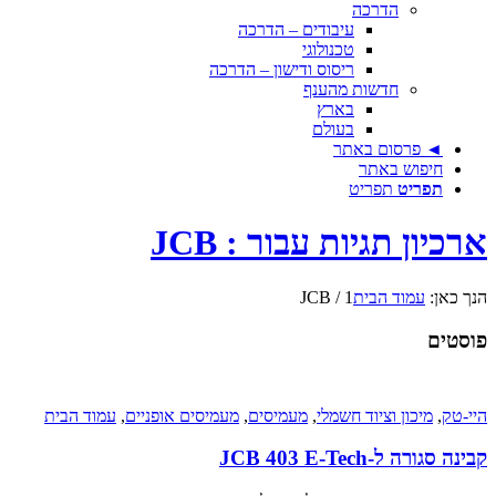
הדרכה
עיבודים – הדרכה
טכנולוגי
ריסוס ודישון – הדרכה
חדשות מהענף
בארץ
בעולם
◄ פרסום באתר
חיפוש באתר
תפריט
תפריט
ארכיון תגיות עבור : JCB
הנך כאן:
עמוד הבית
1
/
JCB
פוסטים
היי-טק
,
מיכון וציוד חשמלי
,
מעמיסים
,
מעמיסים אופניים
,
עמוד הבית
קבינה סגורה ל-JCB 403 E-Tech