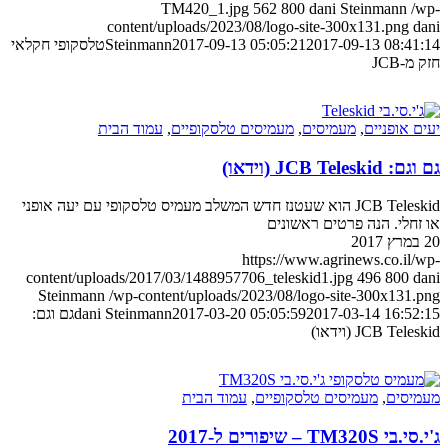
TM420_1.jpg
562
800
dani Steinmann
/wp-
content/uploads/2023/08/logo-site-300x131.png
dani
2017-09-13 08:41:14
2017-09-13 05:05:21
Steinmann
טלסקופי חקלאי
חזק מ-JCB
יעים אופניים
,
מעמיסים
,
מעמיסים טלסקופיים
,
עמוד הבית
גם וגם: JCB Teleskid (וידאו)
JCB Teleskid הוא שעטנז חדש המשלב מעמיס טלסקופי עם יעה אופני
או זחלי. הנה פרטים ראשונים
20 במרץ 2017
https://www.agrinews.co.il/wp-
content/uploads/2017/03/1488957706_teleskid1.jpg
496
800
dani
Steinmann
/wp-content/uploads/2023/08/logo-site-300x131.png
2017-03-14 16:52:15
2017-03-20 05:05:59
dani Steinmann
גם וגם:
JCB Teleskid (וידאו)
מעמיסים
,
מעמיסים טלסקופיים
,
עמוד הבית
ג'י.סי.בי TM320S – שיפורים ל-2017