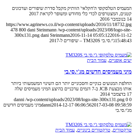
המעמיס הטלסקופי ה'חקלאי' הוותיק מקבל סדרת שיפורים ועדכונים
קטנים, המצטרפים לכדי כלי מחודש ומשופר לקראת 2017
14 בנובמבר 2016
https://www.agrinews.co.il/wp-content/uploads/2016/11/18732.jpg
478
800
dani Steinmann
/wp-content/uploads/2023/08/logo-site-
300x131.png
dani Steinmann
2016-11-14 05:05:12
2016-11-12
15:48:43
ג'י.סי.בי TM320S – שיפורים ל-2017
יעים אופניים
,
עמוד הבית
מיני מעמיסים חדשים מג'י.סי.בי
החלפת המנועים בנקיים וחסכוניים יותר הם השינוי המשמעותי ביותר
אותו מבצעת JCB ב-7 דגמים עדכניים בהיצע המיני מעמיסים שלה
17 בדצמבר 2014
danni
/wp-content/uploads/2023/08/logo-site-300x131.png
0
0
2017-03-08 09:58:59
2014-12-17 06:06:56
danni
מיני מעמיסים חדשים
מג'י.סי.בי
טרקטורים
,
טרקטורים בינוניים
,
עמוד הבית