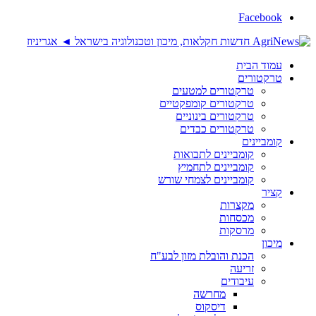
Facebook
עמוד הבית
טרקטורים
טרקטורים למטעים
טרקטורים קומפקטיים
טרקטורים בינוניים
טרקטורים כבדים
קומביינים
קומביינים לתבואות
קומביינים לתחמיץ
קומביינים לצמחי שורש
קציר
מקצרות
מכסחות
מרסקות
מיכון
הכנת והובלת מזון לבע"ח
זריעה
עיבודים
מחרשה
דיסקוס