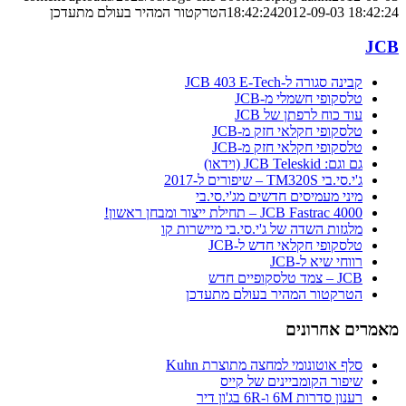
2012-09-03 18:42:24
18:42:24
הטרקטור המהיר בעולם מתעדכן
JCB
קבינה סגורה ל-JCB 403 E-Tech
טלסקופי חשמלי מ-JCB
עוד כוח לרפתן של JCB
טלסקופי חקלאי חזק מ-JCB
טלסקופי חקלאי חזק מ-JCB
גם וגם: JCB Teleskid (וידאו)
ג'י.סי.בי TM320S – שיפורים ל-2017
מיני מעמיסים חדשים מג'י.סי.בי
JCB Fastrac 4000 – תחילת ייצור ומבחן ראשון!
מלגזות השדה של ג'י.סי.בי מיישרות קו
טלסקופי חקלאי חדש ל-JCB
רווחי שיא ל-JCB
JCB – צמד טלסקופיים חדש
הטרקטור המהיר בעולם מתעדכן
מאמרים אחרונים
סלף אוטונומי למחצה מתוצרת Kuhn
שיפור הקומביינים של קייס
רענון סדרות 6M ו-6R בג'ון דיר