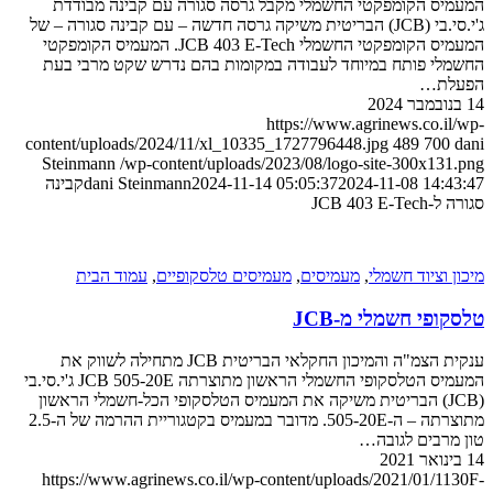
המעמיס הקומפקטי החשמלי מקבל גרסה סגורה עם קבינה מבודדת
ג'י.סי.בי (JCB) הבריטית משיקה גרסה חדשה – עם קבינה סגורה – של
המעמיס הקומפקטי החשמלי JCB 403 E-Tech. המעמיס הקומפקטי
החשמלי פותח במיוחד לעבודה במקומות בהם נדרש שקט מרבי בעת
הפעלת…
14 בנובמבר 2024
https://www.agrinews.co.il/wp-
content/uploads/2024/11/xl_10335_1727796448.jpg
489
700
dani
Steinmann
/wp-content/uploads/2023/08/logo-site-300x131.png
2024-11-08 14:43:47
2024-11-14 05:05:37
dani Steinmann
קבינה
סגורה ל-JCB 403 E-Tech
מיכון וציוד חשמלי
,
מעמיסים
,
מעמיסים טלסקופיים
,
עמוד הבית
טלסקופי חשמלי מ-JCB
ענקית הצמ"ה והמיכון החקלאי הבריטית JCB מתחילה לשווק את
המעמיס הטלסקופי החשמלי הראשון מתוצרתה JCB 505-20E ג'י.סי.בי
(JCB) הבריטית משיקה את המעמיס הטלסקופי הכל-חשמלי הראשון
מתוצרתה – ה-505-20E. מדובר במעמיס בקטגוריית ההרמה של ה-2.5
טון מרבים לגובה…
14 בינואר 2021
https://www.agrinews.co.il/wp-content/uploads/2021/01/1130F-