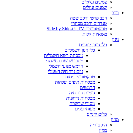
צמיגים וגלגלים
שמנים ונוזלים
רכב
רכב פרטי ורכב שטח
טנדרים ורכב מסחרי
טרקטורונים UTV ו-Side by Side
משאיות קלות
גינון
כלי גינון מנועיים
כלי גינון חשמליים
מכסחת דשא חשמלית
מסור שרשרת חשמלי
חרמש מנועי חשמלי
גוזם גדר חיה חשמלי
טרקטורוני כיסוח
מכסחות תופים וצלחות
חרמשים
גוזמות גדר חיה
מכסחות נדחפות
מסורי שרשרת
מפוחי עלים
כלים ידניים
מגזין
היסטוריה
מגזין