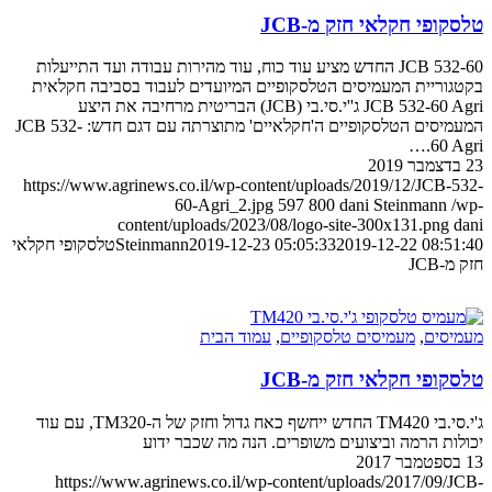
טלסקופי חקלאי חזק מ-JCB
JCB 532-60 החדש מציע עוד כוח, עוד מהירות עבודה ועד התייעלות
בקטגוריית המעמיסים הטלסקופיים המיועדים לעבוד בסביבה חקלאית
JCB 532-60 Agri ג''י.סי.בי (JCB) הבריטית מרחיבה את היצע
המעמיסים הטלסקופיים ה'חקלאיים' מתוצרתה עם דגם חדש: JCB 532-
60 Agri.…
23 בדצמבר 2019
https://www.agrinews.co.il/wp-content/uploads/2019/12/JCB-532-
60-Agri_2.jpg
597
800
dani Steinmann
/wp-
content/uploads/2023/08/logo-site-300x131.png
dani
2019-12-22 08:51:40
2019-12-23 05:05:33
Steinmann
טלסקופי חקלאי
חזק מ-JCB
מעמיסים
,
מעמיסים טלסקופיים
,
עמוד הבית
טלסקופי חקלאי חזק מ-JCB
ג'י.סי.בי TM420 החדש ייחשף כאח גדול וחזק של ה-TM320, עם עוד
יכולות הרמה וביצועים משופרים. הנה מה שכבר ידוע
13 בספטמבר 2017
https://www.agrinews.co.il/wp-content/uploads/2017/09/JCB-