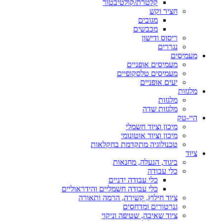
קלטרת/קולטיבטור
חציר וקש
מגובים
מכבשים
ריסוס ודישון
נגררים
מעמיסים
מעמיסים אופניים
מעמיסים טלסקופיים
יעים אופניים
מלגזות
מלגזות
מלגזות שדה
היי-טק
מיכון וציוד חשמלי
מיכון וציוד אוטונומי
טכנולוגיה מתקדמת בחקלאות
ציוד
ביגוד, הנעלה, מחנאות
כלי עבודה
כלי עבודה ידניים
כלי עבודה חשמליים והידראוליים
ציוד חילוץ, קשירה, הרמה ותאורה
גנרטורים ומדחסים
ציוד שאיבה, שטיפה וניקוי