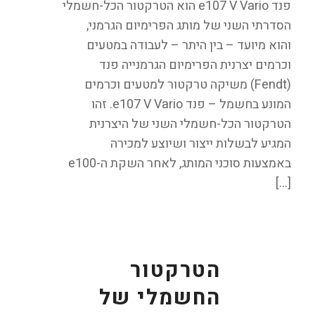
פנד e107 V Vario הוא הטרקטור הכל-חשמלי
הסדרתי השני של מותג הפרימיום הגרמני,
והוא מיועד – בין היתר – לעבודה במטעים
וכרמים יצרנית הפרימיום הגרמנייה פנד
(Fendt) משיקה טרקטור למטעים וכרמים
המונע בחשמל – פנד e107 V Vario. זהו
הטרקטור הכל-חשמלי השני של היצרנית
המגיע לבשלות ייצור ושיוצע למכירה
באמצעות סוכני המותג, לאחר השקת ה-e100
[…]
הטרקטור
החשמלי של