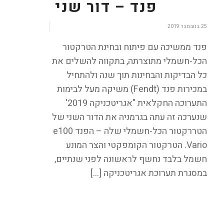
פנד – דור שני
/
25 בנובמבר 2019
פנד ממשיכה עם פיתוח ובחינת הטרקטור
הכל-חשמלי מתוצרתה, בתקווה להשלים את
כל הבדיקות והבחינות תוך שנה ולהתחיל
במכירות פנד (Fendt) משיקה מעל לבימות
התערוכה החקלאית "אגריטכניקה 2019'
שנערכה זה עתה בגרמניה את הדור השני של
הטררקטור הכל-חשמלי שלה – הפנד e100
Vario. הטרקטור הקומפקטי והצר המונע
חשמל בלבד נחשף לראשונה לפני שנתיים,
במסגרת תערוכת אגריטכניקה […]