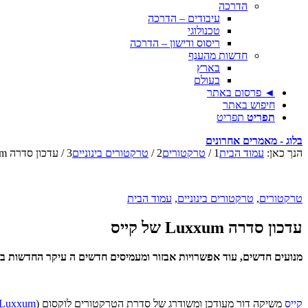
הדרכה
עיבודים – הדרכה
טכנולוגי
ריסוס ודישון – הדרכה
חדשות מהענף
בארץ
בעולם
◄ פרסום באתר
חיפוש באתר
תפריט
תפריט
בלוג - מאמרים אחרונים
הנך כאן:
עמוד הבית
1
/
טרקטורים
2
/
טרקטורים בינוניים
3
/
עדכון סדרה Luxxum של קייס
טרקטורים
,
טרקטורים בינוניים
,
עמוד הבית
עדכון סדרה Luxxum של קייס
מנועים חדשים, עוד אפשרויות אבזור ומעמיסים חדשים ה עיקר החדשות 
קייס
משיקה דור מעודכן ומשודרג של סדרת הטרקטורים לוקסום (
Luxxum