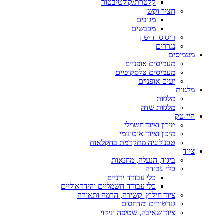
קלטרת/קולטיבטור
חציר וקש
מגובים
מכבשים
ריסוס ודישון
נגררים
מעמיסים
מעמיסים אופניים
מעמיסים טלסקופיים
יעים אופניים
מלגזות
מלגזות
מלגזות שדה
היי-טק
מיכון וציוד חשמלי
מיכון וציוד אוטונומי
טכנולוגיה מתקדמת בחקלאות
ציוד
ביגוד, הנעלה, מחנאות
כלי עבודה
כלי עבודה ידניים
כלי עבודה חשמליים והידראוליים
ציוד חילוץ, קשירה, הרמה ותאורה
גנרטורים ומדחסים
ציוד שאיבה, שטיפה וניקוי