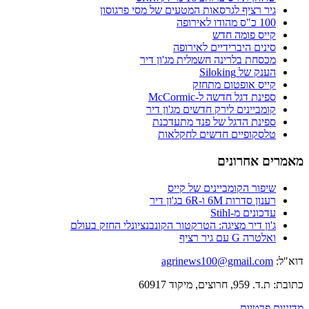
גיר רציף לגרסאות המטעים של מסי פרגוסון
100 כ"ס מהודו לאירופה
קייס פומה חדש
סינים היברידיים לאירופה
מכסחת בלרינה חשמלית מג'ון דיר
הענק של Siloking
קייס אופטום מתחזק
ספינת דגל חדשה ל-McCormic
קומביינים לירק חדשים מג'ון דיר
ספינת הדגל של פנד מתעדכנת
טלסקופיים חדשים לחקלאות
מאמרים אחרונים
שיפור הקומביינים של קייס
רענון סדרות 6M ו-6R בג'ון דיר
עדכונים מ-Stihl
ג'ון דיר מציגה: הטרקטור הקונבנציונלי החזק בעולם
ואלטרה G עם גיר רציף
דוא"ל:
agrinews100@gmail.com
כתובת: ת.ד. 959, חרוצים, מיקוד 60917
מדיניות פרטיות