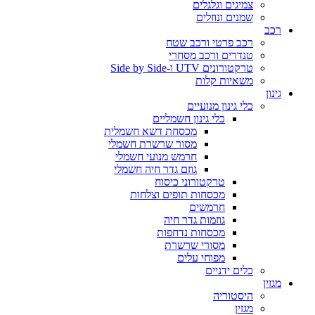
צמיגים וגלגלים
שמנים ונוזלים
רכב
רכב פרטי ורכב שטח
טנדרים ורכב מסחרי
טרקטורונים UTV ו-Side by Side
משאיות קלות
גינון
כלי גינון מנועיים
כלי גינון חשמליים
מכסחת דשא חשמלית
מסור שרשרת חשמלי
חרמש מנועי חשמלי
גוזם גדר חיה חשמלי
טרקטורוני כיסוח
מכסחות תופים וצלחות
חרמשים
גוזמות גדר חיה
מכסחות נדחפות
מסורי שרשרת
מפוחי עלים
כלים ידניים
מגזין
היסטוריה
מגזין