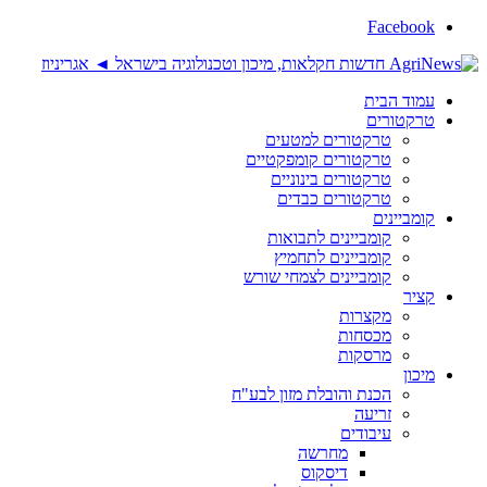
Facebook
עמוד הבית
טרקטורים
טרקטורים למטעים
טרקטורים קומפקטיים
טרקטורים בינוניים
טרקטורים כבדים
קומביינים
קומביינים לתבואות
קומביינים לתחמיץ
קומביינים לצמחי שורש
קציר
מקצרות
מכסחות
מרסקות
מיכון
הכנת והובלת מזון לבע"ח
זריעה
עיבודים
מחרשה
דיסקוס