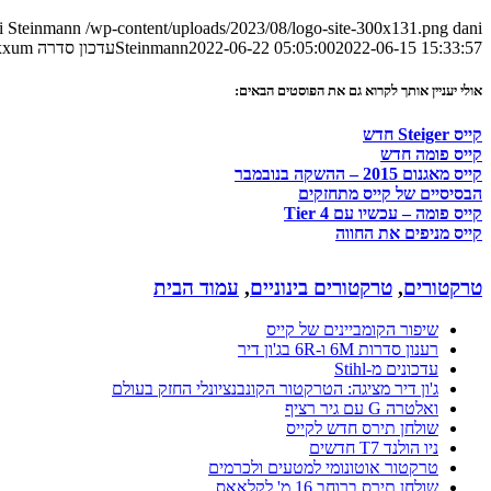
i Steinmann
/wp-content/uploads/2023/08/logo-site-300x131.png
dani
2022-06-15 15:33:57
2022-06-22 05:05:00
Steinmann
עדכון סדרה Luxxum של קייס
אולי יעניין אותך לקרוא גם את הפוסטים הבאים:
קייס Steiger חדש
קייס פומה חדש
קייס מאגנום 2015 – ההשקה בנובמבר
הבסיסיים של קייס מתחזקים
קייס פומה – עכשיו עם Tier 4
קייס מניפים את החווה
טרקטורים
,
טרקטורים בינוניים
,
עמוד הבית
שיפור הקומביינים של קייס
רענון סדרות 6M ו-6R בג'ון דיר
עדכונים מ-Stihl
ג'ון דיר מציגה: הטרקטור הקונבנציונלי החזק בעולם
ואלטרה G עם גיר רציף
שולחן תירס חדש לקייס
ניו הולנד T7 חדשים
טרקטור אוטונומי למטעים ולכרמים
שולחן תירס ברוחב 16 מ' לקלאאס