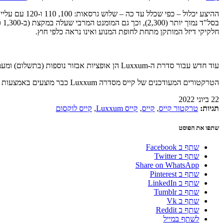
חלקיקי דיזל המותקן מתחת לחופת המנוע ואינו נראה כלפי חוץ.
עוד חדש עבור סדרת ה-Luxxum הן אופציות אבזור נוספות (בתשלום) ומעמיסים קדמיים חדשים אותם ניתן להזמין יחד עם הטרקטור מהסוכנות, עם כושר הרמה של עד 2.0 טון בקירוב.
הטרקטורים המעודכנים של קייס מסדרה Luxxum כבר מוצעים באמצעות סוכני קייס השונים. יבואנית קייס לארץ היא חברת ניו פלדמן מחיפה.
22 ביוני 2022
תגיות:
טרקטור קייס
,
קייס
,
קייס Luxxum
,
קייס לוקסום
שתפו את הפוסט
שתף ב Facebook
שתף ב Twitter
Share on WhatsApp
שתף ב Pinterest
שתף ב LinkedIn
שתף ב Tumblr
שתף ב Vk
שתף ב Reddit
לשתף במייל