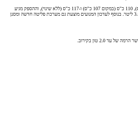
ההיצע יכלול – כפי שכלל עד כה – שלוש גרסאות: 100, 110 ו-120 עם עלייה קלה בהספק המרבי ביחס לדגמים הוותיקים יותר: 101 כ"ס (במקום 99 כ"ס), 110 כ"ס (במקום 107 כ"ס) ו-117 כ"ס (ללא שינוי), וההספק מגיע
בסל"ד נמוך יותר (2,300), וכך גם המומנט המרבי שעלה במקצת (ב-1,300 סל"ד). המנועים החדשים הם מתוצרת FPT (פיאט) והנם 4-בוכנתיים בנפח 3.6 ליטר. בנוסף לעדכון המנועים מוצעת גם מערכת פליטה חדשה ומסנן