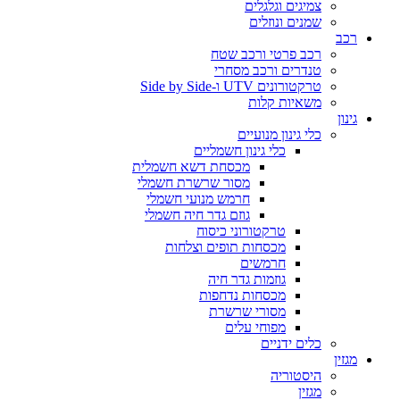
צמיגים וגלגלים
שמנים ונוזלים
רכב
רכב פרטי ורכב שטח
טנדרים ורכב מסחרי
טרקטורונים UTV ו-Side by Side
משאיות קלות
גינון
כלי גינון מנועיים
כלי גינון חשמליים
מכסחת דשא חשמלית
מסור שרשרת חשמלי
חרמש מנועי חשמלי
גוזם גדר חיה חשמלי
טרקטורוני כיסוח
מכסחות תופים וצלחות
חרמשים
גוזמות גדר חיה
מכסחות נדחפות
מסורי שרשרת
מפוחי עלים
כלים ידניים
מגזין
היסטוריה
מגזין