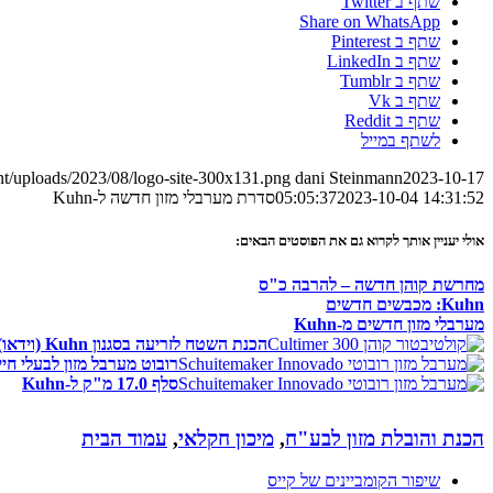
שתף ב Twitter
Share on WhatsApp
שתף ב Pinterest
שתף ב LinkedIn
שתף ב Tumblr
שתף ב Vk
שתף ב Reddit
לשתף במייל
nt/uploads/2023/08/logo-site-300x131.png
dani Steinmann
2023-10-17
2023-10-04 14:31:52
05:05:37
סדרת מערבלי מזון חדשה ל-Kuhn
אולי יעניין אותך לקרוא גם את הפוסטים הבאים:
מחרשת קוהן חדשה – להרבה כ"ס
Kuhn: מכבשים חדשים
מערבלי מזון חדשים מ-Kuhn
הכנת השטח לזריעה בסגנון Kuhn (וידאו)
רובוט מערבל מזון לבעלי חיי
סלף 17.0 מ"ק ל-Kuhn
הכנת והובלת מזון לבע"ח
,
מיכון חקלאי
,
עמוד הבית
שיפור הקומביינים של קייס