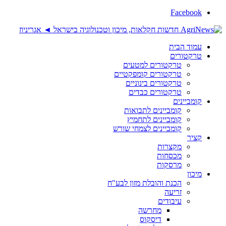
Facebook
עמוד הבית
טרקטורים
טרקטורים למטעים
טרקטורים קומפקטיים
טרקטורים בינוניים
טרקטורים כבדים
קומביינים
קומביינים לתבואות
קומביינים לתחמיץ
קומביינים לצמחי שורש
קציר
מקצרות
מכסחות
מרסקות
מיכון
הכנת והובלת מזון לבע"ח
זריעה
עיבודים
מחרשה
דיסקוס