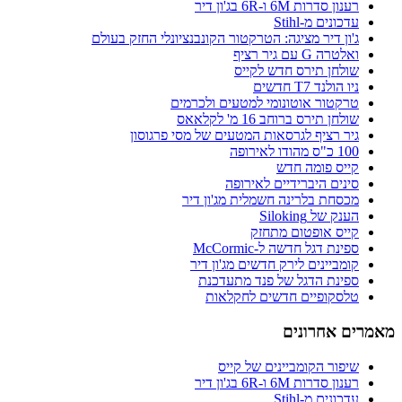
רענון סדרות 6M ו-6R בג'ון דיר
עדכונים מ-Stihl
ג'ון דיר מציגה: הטרקטור הקונבנציונלי החזק בעולם
ואלטרה G עם גיר רציף
שולחן תירס חדש לקייס
ניו הולנד T7 חדשים
טרקטור אוטונומי למטעים ולכרמים
שולחן תירס ברוחב 16 מ' לקלאאס
גיר רציף לגרסאות המטעים של מסי פרגוסון
100 כ"ס מהודו לאירופה
קייס פומה חדש
סינים היברידיים לאירופה
מכסחת בלרינה חשמלית מג'ון דיר
הענק של Siloking
קייס אופטום מתחזק
ספינת דגל חדשה ל-McCormic
קומביינים לירק חדשים מג'ון דיר
ספינת הדגל של פנד מתעדכנת
טלסקופיים חדשים לחקלאות
מאמרים אחרונים
שיפור הקומביינים של קייס
רענון סדרות 6M ו-6R בג'ון דיר
עדכונים מ-Stihl