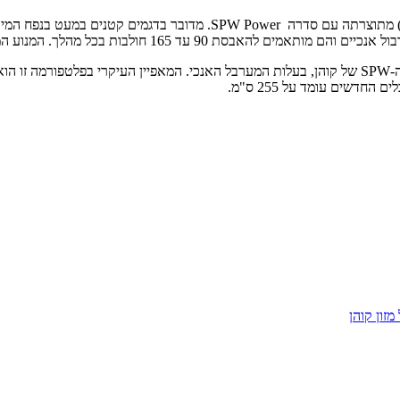
דובר בדגמים קטנים במעט בנפח המיכל שלהם ביחס לדגמי סדרה
כבסיס למערבלים החדשים משמשת הפלטפורמה המשרתת את גל סדרות ה-SPW של קוהן, בעלות המערבל האנכי.
חדשים עומד על 255 ס"מ.
זון קוהן