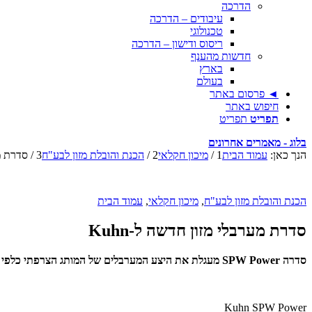
הדרכה
עיבודים – הדרכה
טכנולוגי
ריסוס ודישון – הדרכה
חדשות מהענף
בארץ
בעולם
◄ פרסום באתר
חיפוש באתר
תפריט
תפריט
בלוג - מאמרים אחרונים
הנך כאן:
עמוד הבית
1
/
מיכון חקלאי
2
/
הכנת והובלת מזון לבע"ח
3
/
סדרת מע
הכנת והובלת מזון לבע"ח
,
מיכון חקלאי
,
עמוד הבית
סדרת מערבלי מזון חדשה ל-Kuhn
סדרה SPW Power מעגלת את היצע המערבלים של המותג הצרפתי כלפי מטה עם נפחי מיכלי מזון של 18-22 מ"ק
Kuhn SPW Power