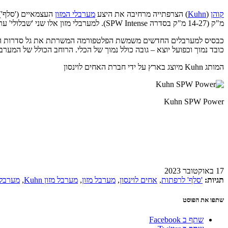
קוהן
(
Kuhn
) הצרפתייה מרחיבה את היצע
מערבלי המזון
העצמאיים ('סלף') מתוצרתה עם סדרה SPW Power. מ
מ"ק (14-27 מ"ק בסדרה SPW Intense). למערבלי מזון אלו שני 'שבלולי' ערבול אנכיים והם מותאמים להאבסת 90 עד 165 חולבות בכל מהלך. המנוע המניע מערבלים חדשים אלו הוא מתוצרת וולוו ומייצר 167 כ"ס.
כובד נמוך וכפועל יוצא – גובה כולל נמוך של הכלי. הרוחב הכולל של המערבלים ה
המותג Kuhn מיוצג בארץ על ידי חברת האחים לוינסון
Kuhn SPW Power
17 באוקטובר 2023
תגיות:
'סלף' לרפתות
,
אחים לוינסון
,
מערבל מזון
,
מערבל מזון Kuhn
,
מערבל מ
שתפו את הפוסט
שתף ב Facebook