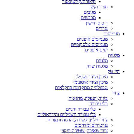
קלטרת/קולטיבטור
חציר וקש
מגובים
מכבשים
ריסוס ודישון
נגררים
מעמיסים
מעמיסים אופניים
מעמיסים טלסקופיים
יעים אופניים
מלגזות
מלגזות
מלגזות שדה
היי-טק
מיכון וציוד חשמלי
מיכון וציוד אוטונומי
טכנולוגיה מתקדמת בחקלאות
ציוד
ביגוד, הנעלה, מחנאות
כלי עבודה
כלי עבודה ידניים
כלי עבודה חשמליים והידראוליים
ציוד חילוץ, קשירה, הרמה ותאורה
גנרטורים ומדחסים
ציוד שאיבה, שטיפה וניקוי