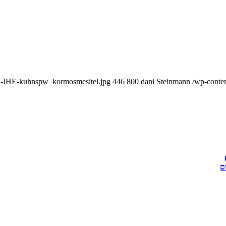
nI-IHE-kuhnspw_kormosmesitel.jpg
446
800
dani Steinmann
/wp-conte
ם