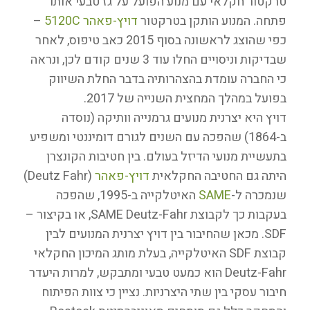
טרקטור חקלאי עם מנוע הפועל על גז טבעי אותו
פתחה. המנוע הותקן בטרקטור
דויץ-פאהר 5120C
–
כפי שהוצג לראשונה בסוף 2015 כאב טיפוס, לאחר
שבדיקות וניסויים החלו עוד 3 שנים קודם לכן, ונראה
כי החברה עומדת בהצהרותיה בדבר החלת השיווק
בפועל במהלך המחצית השנייה של 2017.
דויץ היא יצרנית מנועים גרמנייה וותיקה (נוסדה
ב-1864) שהפכה עם השנים לגורם דומיננטי ומשפיע
בתעשיית מנועי הדיזל בעולם. בין חטיבות הקונצרן
היתה גם החטיבה החקלאית
דויץ-פאהר
(Deutz Fahr)
שנמכרה ל-
SAME
האיטלקייה ב-1995, שהפכה
בעקבות כך לקבוצת SAME Deutz-Fahr, או בקיצור –
SDF. מכאן שהחיבור בין דויץ יצרנית המנועים לבין
קבוצת SDF האיטלקייה, בעלת מותג המיכון החקלאי
Deutz-Fahr הוא כמעט טבעי ומתבקש, למרות היעדר
חיבור עסקי בין שתי היצרניות. נציין כי צוות הפיתוח