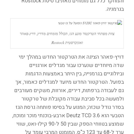
והמחקר כלל גם מומחים מאוניברסיטת Rostock
בגרמניה.
צוות מפתחי הטרקטור מונע הגז, הכולל מומחים מדויץ, דויץ-פאהר
ואוניברסטית Rostock
דויץ-פאהר הציגה את הטרקטור החדש במהלך ימי
שדה מיוחדים שנערכו עבור מגדלים אורגניים
וביולוגיים בגרמנייה, בין היתר באמצעות הדגמות
בפועל. הטרקטור החדש מיועד למגדלים כאמור, אך
גם לעבודה ברפתות, דירים, אורוות, משקים מעורבים
ולמעשה בכל סביבת עבודה מקובלת של טרקטור
בסדר גודל שכזה; המנוע על בסיסו פותחה גרסת הגז
הטבעי הוא Deutz TCD 3.6 ארבע-בוכנתי מוכר ומוכח,
שמוצע בטווחי הספק שבין 50 ל-90 קילו-ואט, שווי
ערך ל-68 עד 123 כ"ס. המומנט המרבי עומד על