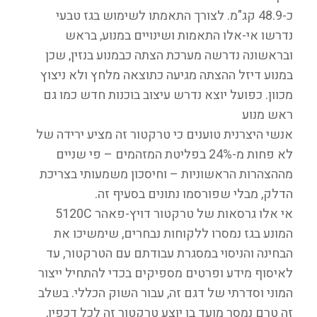
כ-48.9 קג"מ. לצורך התאמתו לשימוש בגז טבעי
נדרשו אי-אלו התאמות ושינויים במנוע, בראש
ובראשונה נדרשה מערכת הצתה כבמנוע בנזין, שכן
במנוע דיזל ההצתה מגיעה כתוצאה מלחץ ולא ניצוץ
מכוון. כפועל יוצא נדרש עיצוב בוכנות חדש כמו גם
ראש מנוע
אנשי היצרנית טוענים כי טרקטור זה מציע ירידה של
לא פחות מ-24% בפליטת המזהמים – פי שניים
מההצהרות הראשוניות – וחיסכון משמעותי בצריכת
הדלק, מבלי שפורסמו נתונים בסעיף זה.
אי אלו גרסאות של טרקטור דויץ-פאהר 5120C
המונע בגז נמסרו ללקוחות נבחרים, שימשיכו את
הבחינה והניסוי במסגרת עבודתם עם הטרקטור, עד
לאיסוף מידע ופרטים מספיקים בכדי להתחיל ייצור
המוני וסדרתי של דגם זה, עבור השוק הכללי. בשלב
זה טרם נמסר מועד בו יוצע טרקטור זה לכל דכפין,