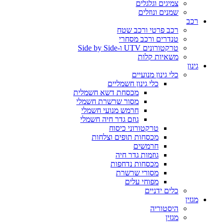
צמיגים וגלגלים
שמנים ונוזלים
רכב
רכב פרטי ורכב שטח
טנדרים ורכב מסחרי
טרקטורונים UTV ו-Side by Side
משאיות קלות
גינון
כלי גינון מנועיים
כלי גינון חשמליים
מכסחת דשא חשמלית
מסור שרשרת חשמלי
חרמש מנועי חשמלי
גוזם גדר חיה חשמלי
טרקטורוני כיסוח
מכסחות תופים וצלחות
חרמשים
גוזמות גדר חיה
מכסחות נדחפות
מסורי שרשרת
מפוחי עלים
כלים ידניים
מגזין
היסטוריה
מגזין