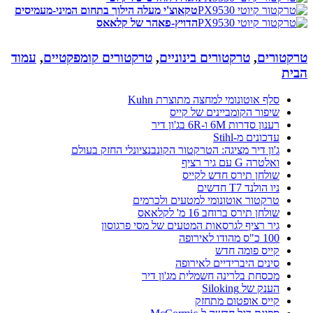
טקאוצ'י מעלה הילוך בתחום המיני-מעמיסים
הדויץ-פאהר של קלאאס
טרקטורים
,
טרקטורים בינוניים
,
טרקטורים קומפקטיים
,
עמוד
הבית
סלף אוטונומי למחצה מתוצרת Kuhn
שיפור הקומביינים של קייס
רענון סדרות 6M ו-6R בג'ון דיר
עדכונים מ-Stihl
ג'ון דיר מציגה: הטרקטור הקונבנציונלי החזק בעולם
ואלטרה G עם גיר רציף
שולחן תירס חדש לקייס
ניו הולנד T7 חדשים
טרקטור אוטונומי למטעים ולכרמים
שולחן תירס ברוחב 16 מ' לקלאאס
גיר רציף לגרסאות המטעים של מסי פרגוסון
100 כ"ס מהודו לאירופה
קייס פומה חדש
סינים היברידיים לאירופה
מכסחת בלרינה חשמלית מג'ון דיר
הענק של Siloking
קייס אופטום מתחזק