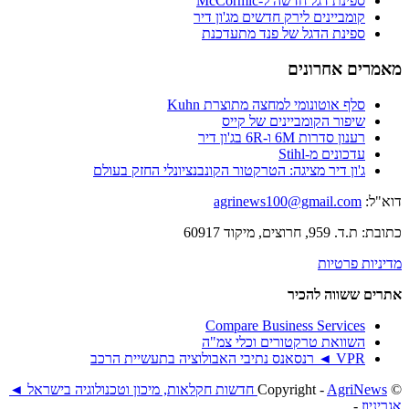
ספינת דגל חדשה ל-McCormic
קומביינים לירק חדשים מג'ון דיר
ספינת הדגל של פנד מתעדכנת
מאמרים אחרונים
סלף אוטונומי למחצה מתוצרת Kuhn
שיפור הקומביינים של קייס
רענון סדרות 6M ו-6R בג'ון דיר
עדכונים מ-Stihl
ג'ון דיר מציגה: הטרקטור הקונבנציונלי החזק בעולם
דוא"ל:
agrinews100@gmail.com
כתובת: ת.ד. 959, חרוצים, מיקוד 60917
מדיניות פרטיות
אתרים ששווה להכיר
Compare Business Services
השוואת טרקטורים וכלי צמ"ה
VPR ◄ רנסאנס נתיבי האבולוציה בתעשיית הרכב
© ‫Copyright -
AgriNews חדשות חקלאות, מיכון וטכנולוגיה בישראל ◄
אגריניוז
-