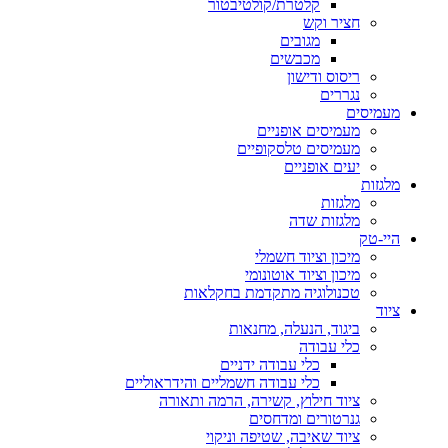
קלטרת/קולטיבטור
חציר וקש
מגובים
מכבשים
ריסוס ודישון
נגררים
מעמיסים
מעמיסים אופניים
מעמיסים טלסקופיים
יעים אופניים
מלגזות
מלגזות
מלגזות שדה
היי-טק
מיכון וציוד חשמלי
מיכון וציוד אוטונומי
טכנולוגיה מתקדמת בחקלאות
ציוד
ביגוד, הנעלה, מחנאות
כלי עבודה
כלי עבודה ידניים
כלי עבודה חשמליים והידראוליים
ציוד חילוץ, קשירה, הרמה ותאורה
גנרטורים ומדחסים
ציוד שאיבה, שטיפה וניקוי