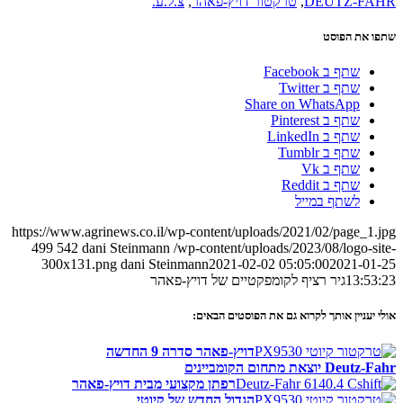
DEUTZ-FAHR
,
טרקטור דויץ-פאהר
,
צ.ל.ע.
שתפו את הפוסט
שתף ב Facebook
שתף ב Twitter
Share on WhatsApp
שתף ב Pinterest
שתף ב LinkedIn
שתף ב Tumblr
שתף ב Vk
שתף ב Reddit
לשתף במייל
https://www.agrinews.co.il/wp-content/uploads/2021/02/page_1.jpg
499
542
dani Steinmann
/wp-content/uploads/2023/08/logo-site-
300x131.png
dani Steinmann
2021-02-02 05:05:00
2021-01-25
13:53:23
גיר רציף לקומפקטיים של דויץ-פאהר
אולי יעניין אותך לקרוא גם את הפוסטים הבאים:
דויץ-פאהר סדרה 9 החדשה
Deutz-Fahr יוצאת מתחום הקומביינים
רפתן מקצועי מבית דויץ-פאהר
הגדול החדש של קיוטי