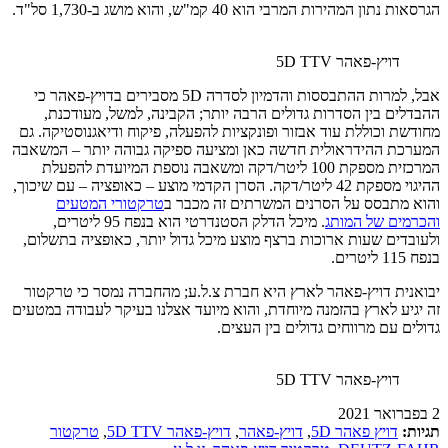
הגרסאות נתון המהירות המרבי הוא 40 קמ"ש, והוא מושג ב-1,730 סל"ד.
דויץ-פאהר 5D TTV
אבל, למרות ההתבססות והדמיון לסדרה 5D מסבירים בדויץ-פאהר כי
ההבדלים בין הסדרות גדולים הרבה יותר; הקבינה, למשל, מעודכנת,
מחודשת וכוללת עוד אבזור ופונקציות להפעלה, פיקוח ודיאגנוסטיקה. גם
המערכת ההידראולית חדשה כאן ומציעה ספיקה גבוהה יותר – המשאבה
המרכזית מספקת 100 ליטר/דקה ומשאבה נוספת המיועדת להפעלת
ההיגוי מספקת 42 ליטר/דקה. הסרן הקדמי מוצע – כאופציה – עם שיכוך,
והוא מתבסס על הסרנים המשרתים זה מכבר ב
טרקטורי המטעים
והכרמים של המותג
. מיכל הדלק הסטנדרטי הוא בנפח 95 ליטרים,
ולעובדים שעות ארוכות ברצף מוצע מיכל גדול יותר, כאופציה בתשלום,
בנפח 115 ליטרים.
יבואנית דויץ-פאהר לארץ היא חברת צ.ל.ע; מהחברה נמסר כי טרקטור
זה יגיע לארץ בהזמנה מיוחדת, והוא מיועד אצלנו בעיקר לעבודה במטעים
גדולים עם מרווחים גדולים בין העצים.
דויץ-פאהר 5D TTV
2 בפברואר 2021
תגיות:
דויץ פאהר 5D
,
דויץ-פאהר
,
דויץ-פאהר 5D TTV
,
טרקטור