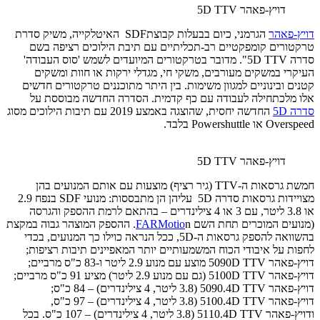
דויץ-פאהר 5D TTV
דויץ-פאהר
הגרמני, כיום בבעלות קבוצתSDF האיטלקייה, משיק סדרת
טרקטורים קומפקטיים רב-תכליתיים עם תיבת הילוכים רציפה בשם
סדרה 5D TTV". מדובר בטרקטורים המיועדים לשמש 'סוס העבודה'
העיקרי במשקים מעורבים, משקי חי, מגדלי ירקות או חוות ומשקים
קטנים ובינוניים למגוון משימות. בין היתר מתוכננים טרקטורים חדשים
אלו מלכתחילה לעבודה עם כף קדמית. הסדרה החדשה מבוססת על
סדרה 5D
החדשה יחסית, שהוצגה באמצע 2019 עם תיבות הילוכים מסוג
Overspeed או Powershuttle בלבד.
דויץ-פאהר 5D TTV
חמשת גרסאות ה-TTV (גיר רציף) מוצעות עם אותם המנועים בהן
מצויידות גרסאות סדרה 5D עליהן הן מתבססות: מנועי SDF בנפח 2.9
או 3.8 ליטר, עם 3 או 4 צילינדרים – בהתאם לרמת ההספק והגרסה
(מנועים המוכרים תחת השם
FARMotio
n. ההספק המוצהר גבוה במקצת
בהשוואה להספק גרסאות ה-5D, ככל הנראה כוילו כך המנועים, בכדי
לחפות על איבודי הכוח המשמעותיים יותר המאפיינים תיבות רציפות;
דויץ-פאהר 5090D TTV מוצע עם מנוע 2.9 ליטר ו-83 כ"ס מרביים;
דויץ-פאהר 5100D TTV (גם עם מנוע 2.9 ליטר) מציע 91 כ"ס מרביים;
דויץ-פאהר 5090.4D TTV (3.8 ליטר, 4 צילינדרים) – 84 כ"ס;
דויץ-פאהר 5100.4D TTV (3.8 ליטר, 4 צילינדרים) – 97 כ"ס,
ודויץ-פאהר 5110.4D TTV (3.8 ליטר, 4 צילינדרים) – 107 כ"ס. בכל