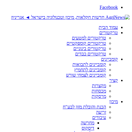
Facebook
עמוד הבית
טרקטורים
טרקטורים למטעים
טרקטורים קומפקטיים
טרקטורים בינוניים
טרקטורים כבדים
קומביינים
קומביינים לתבואות
קומביינים לתחמיץ
קומביינים לצמחי שורש
קציר
מקצרות
מכסחות
מרסקות
מיכון
הכנת והובלת מזון לבע"ח
זריעה
עיבודים
מחרשה
דיסקוס