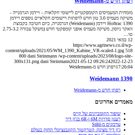
רפתן חדש מ-Weidemann
מומחית המעמיסים הקומפקטיים ליישומי חקלאות – ויידמן הגרמנייה -
משיקה מעמיס 3.0 טון חדש לרפתות ויישומים חקלאיים נוספים ויידמן
Hoftrac 1390 ויידמן (Weidemann) הגרמנייה, כיום חטיבה בקבוצת
וואקר ניוסון, משיקה מעמיס אופני קומפקטי חדש (משקל עבודה 2.75-3.2
טו…
12 במאי 2021
https://www.agrinews.co.il/wp-
content/uploads/2021/05/WM_1390_Kabine_VR-scaled-1.jpg
518
800
dani Steinmann
/wp-content/uploads/2023/08/logo-site-
300x131.png
dani Steinmann
2021-05-12 09:26:24
2022-12-23
17:26:04
רפתן חדש מ-Weidemann
Weidemann 1390
רפתן חדש מ-Weidemann
מאמרים אחרונים
שיפור הקומביינים של קייס
רענון סדרות 6M ו-6R בג'ון דיר
עדכונים מ-Stihl
ג'ון דיר מציגה: הטרקטור הקונבנציונלי החזק בעולם