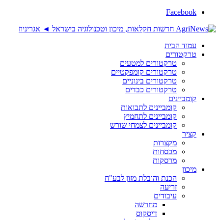
Facebook
עמוד הבית
טרקטורים
טרקטורים למטעים
טרקטורים קומפקטיים
טרקטורים בינוניים
טרקטורים כבדים
קומביינים
קומביינים לתבואות
קומביינים לתחמיץ
קומביינים לצמחי שורש
קציר
מקצרות
מכסחות
מרסקות
מיכון
הכנת והובלת מזון לבע"ח
זריעה
עיבודים
מחרשה
דיסקוס