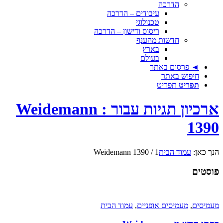
הדרכה
עיבודים – הדרכה
טכנולוגי
ריסוס ודישון – הדרכה
חדשות מהענף
בארץ
בעולם
◄ פרסום באתר
חיפוש באתר
תפריט
תפריט
ארכיון תגיות עבור : Weidemann
1390
הנך כאן:
עמוד הבית
1
/
Weidemann 1390
פוסטים
מעמיסים
,
מעמיסים אופניים
,
עמוד הבית