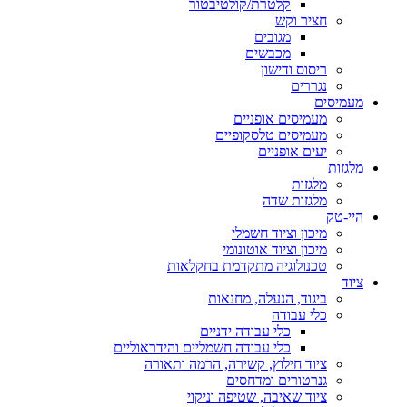
קלטרת/קולטיבטור
חציר וקש
מגובים
מכבשים
ריסוס ודישון
נגררים
מעמיסים
מעמיסים אופניים
מעמיסים טלסקופיים
יעים אופניים
מלגזות
מלגזות
מלגזות שדה
היי-טק
מיכון וציוד חשמלי
מיכון וציוד אוטונומי
טכנולוגיה מתקדמת בחקלאות
ציוד
ביגוד, הנעלה, מחנאות
כלי עבודה
כלי עבודה ידניים
כלי עבודה חשמליים והידראוליים
ציוד חילוץ, קשירה, הרמה ותאורה
גנרטורים ומדחסים
ציוד שאיבה, שטיפה וניקוי