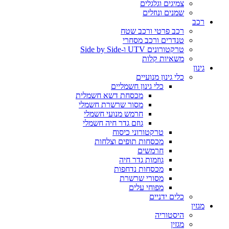
צמיגים וגלגלים
שמנים ונוזלים
רכב
רכב פרטי ורכב שטח
טנדרים ורכב מסחרי
טרקטורונים UTV ו-Side by Side
משאיות קלות
גינון
כלי גינון מנועיים
כלי גינון חשמליים
מכסחת דשא חשמלית
מסור שרשרת חשמלי
חרמש מנועי חשמלי
גוזם גדר חיה חשמלי
טרקטורוני כיסוח
מכסחות תופים וצלחות
חרמשים
גוזמות גדר חיה
מכסחות נדחפות
מסורי שרשרת
מפוחי עלים
כלים ידניים
מגזין
היסטוריה
מגזין