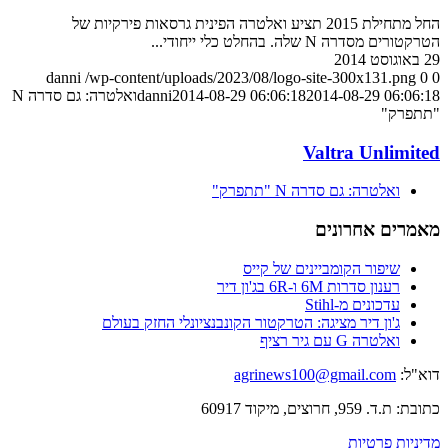
החל מתחילת 2015 תציע ואלטרה הפינית גרסאות פירקיות של
הטרקטורים מסדרה N שלה. בהחלט כלי ייחודי...
29 באוגוסט 2014
danni
/wp-content/uploads/2023/08/logo-site-300x131.png
0
0
2014-08-29 06:06:18
2014-08-29 06:06:18
danni
ואלטרה: גם סדרה N
"תתפרק"
Valtra Unlimited
ואלטרה: גם סדרה N "תתפרק"
מאמרים אחרונים
שיפור הקומביינים של קייס
רענון סדרות 6M ו-6R בג'ון דיר
עדכונים מ-Stihl
ג'ון דיר מציגה: הטרקטור הקונבנציונלי החזק בעולם
ואלטרה G עם גיר רציף
דוא"ל:
agrinews100@gmail.com
כתובת: ת.ד. 959, חרוצים, מיקוד 60917
מדיניות פרטיות