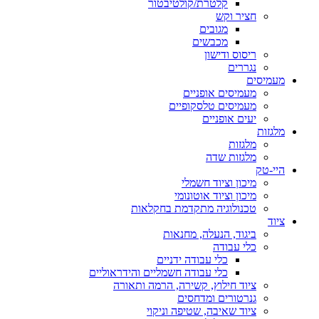
קלטרת/קולטיבטור
חציר וקש
מגובים
מכבשים
ריסוס ודישון
נגררים
מעמיסים
מעמיסים אופניים
מעמיסים טלסקופיים
יעים אופניים
מלגזות
מלגזות
מלגזות שדה
היי-טק
מיכון וציוד חשמלי
מיכון וציוד אוטונומי
טכנולוגיה מתקדמת בחקלאות
ציוד
ביגוד, הנעלה, מחנאות
כלי עבודה
כלי עבודה ידניים
כלי עבודה חשמליים והידראוליים
ציוד חילוץ, קשירה, הרמה ותאורה
גנרטורים ומדחסים
ציוד שאיבה, שטיפה וניקוי