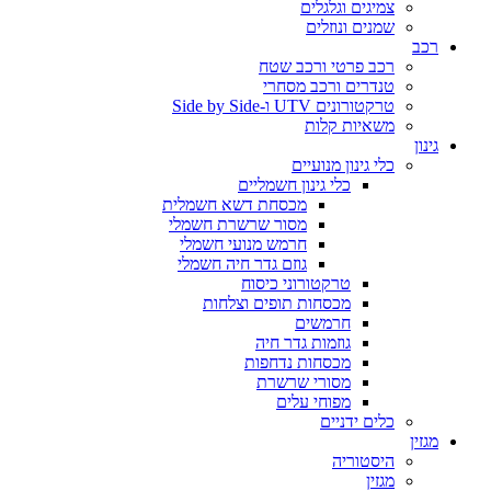
צמיגים וגלגלים
שמנים ונוזלים
רכב
רכב פרטי ורכב שטח
טנדרים ורכב מסחרי
טרקטורונים UTV ו-Side by Side
משאיות קלות
גינון
כלי גינון מנועיים
כלי גינון חשמליים
מכסחת דשא חשמלית
מסור שרשרת חשמלי
חרמש מנועי חשמלי
גוזם גדר חיה חשמלי
טרקטורוני כיסוח
מכסחות תופים וצלחות
חרמשים
גוזמות גדר חיה
מכסחות נדחפות
מסורי שרשרת
מפוחי עלים
כלים ידניים
מגזין
היסטוריה
מגזין