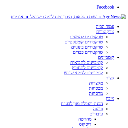
Facebook
עמוד הבית
טרקטורים
טרקטורים למטעים
טרקטורים קומפקטיים
טרקטורים בינוניים
טרקטורים כבדים
קומביינים
קומביינים לתבואות
קומביינים לתחמיץ
קומביינים לצמחי שורש
קציר
מקצרות
מכסחות
מרסקות
מיכון
הכנת והובלת מזון לבע"ח
זריעה
עיבודים
מחרשה
דיסקוס