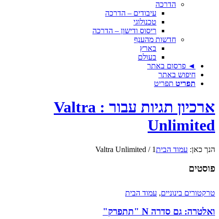
הדרכה
עיבודים – הדרכה
טכנולוגי
ריסוס ודישון – הדרכה
חדשות מהענף
בארץ
בעולם
◄ פרסום באתר
חיפוש באתר
תפריט
תפריט
ארכיון תגיות עבור : Valtra
Unlimited
הנך כאן:
עמוד הבית
1
/
Valtra Unlimited
פוסטים
טרקטורים בינוניים
,
עמוד הבית
ואלטרה: גם סדרה N "תתפרק"