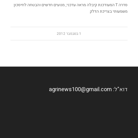
סדרה T המעודכנת קיבלה מראה עדכני, מנועים חדשים והבטחה לחיסכון
משמעותי בצריכת הדלק
1 בנובמבר 2012
דוא"ל:
agrinews100@gmail.com