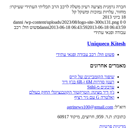
חברה גרמנית מציעה רעיון משלה לרכב הרב תכליתי העתידי שעיקרו:
מחזור, עלויות נמוכות ומשקל קל
18 ביוני 2013
danni
/wp-content/uploads/2023/08/logo-site-300x131.png
0
0
2013-06-18 06:43:59
2013-06-18 06:43:59
danni
פשוט וזול: רכב
עבודה ופנאי עתידי
Uniqueco Kitesh
פשוט וזול: רכב עבודה ופנאי עתידי
מאמרים אחרונים
שיפור הקומביינים של קייס
רענון סדרות 6M ו-6R בג'ון דיר
עדכונים מ-Stihl
ג'ון דיר מציגה: הטרקטור הקונבנציונלי החזק בעולם
ואלטרה G עם גיר רציף
דוא"ל:
agrinews100@gmail.com
כתובת: ת.ד. 959, חרוצים, מיקוד 60917
מדיניות פרטיות