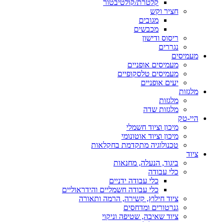
קלטרת/קולטיבטור
חציר וקש
מגובים
מכבשים
ריסוס ודישון
נגררים
מעמיסים
מעמיסים אופניים
מעמיסים טלסקופיים
יעים אופניים
מלגזות
מלגזות
מלגזות שדה
היי-טק
מיכון וציוד חשמלי
מיכון וציוד אוטונומי
טכנולוגיה מתקדמת בחקלאות
ציוד
ביגוד, הנעלה, מחנאות
כלי עבודה
כלי עבודה ידניים
כלי עבודה חשמליים והידראוליים
ציוד חילוץ, קשירה, הרמה ותאורה
גנרטורים ומדחסים
ציוד שאיבה, שטיפה וניקוי