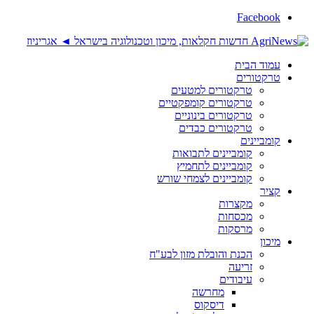
Facebook
עמוד הבית
טרקטורים
טרקטורים למטעים
טרקטורים קומפקטיים
טרקטורים בינוניים
טרקטורים כבדים
קומביינים
קומביינים לתבואות
קומביינים לתחמיץ
קומביינים לצמחי שורש
קציר
מקצרות
מכסחות
מרסקות
מיכון
הכנת והובלת מזון לבע"ח
זריעה
עיבודים
מחרשה
דיסקוס