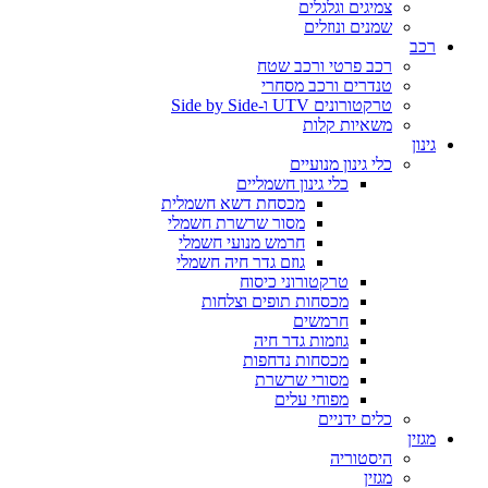
צמיגים וגלגלים
שמנים ונוזלים
רכב
רכב פרטי ורכב שטח
טנדרים ורכב מסחרי
טרקטורונים UTV ו-Side by Side
משאיות קלות
גינון
כלי גינון מנועיים
כלי גינון חשמליים
מכסחת דשא חשמלית
מסור שרשרת חשמלי
חרמש מנועי חשמלי
גוזם גדר חיה חשמלי
טרקטורוני כיסוח
מכסחות תופים וצלחות
חרמשים
גוזמות גדר חיה
מכסחות נדחפות
מסורי שרשרת
מפוחי עלים
כלים ידניים
מגזין
היסטוריה
מגזין