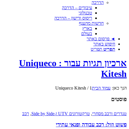
הדרכה
עיבודים – הדרכה
טכנולוגי
ריסוס ודישון – הדרכה
חדשות מהענף
בארץ
בעולם
◄ פרסום באתר
חיפוש באתר
תפריט
תפריט
ארכיון תגיות עבור : Uniqueco
Kitesh
הנך כאן:
עמוד הבית
1
/
Uniqueco Kitesh
פוסטים
טנדרים ורכב מסחרי
,
טרקטורונים UTV ו-Side by Side
,
רכב
פשוט וזול: רכב עבודה ופנאי עתידי