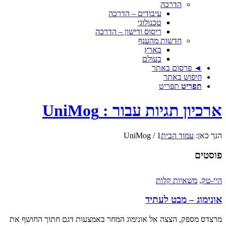
הדרכה
עיבודים – הדרכה
טכנולוגי
ריסוס ודישון – הדרכה
חדשות מהענף
בארץ
בעולם
◄ פרסום באתר
חיפוש באתר
תפריט
תפריט
ארכיון תגיות עבור : UniMog
הנך כאן:
עמוד הבית
1
/
UniMog
פוסטים
היי-טק
,
משאיות קלות
אונימוג – מבט לעתיד
מרצדס מספק, הצצה אל אונימוג המחר באמצעות דגם חתוך החושף את