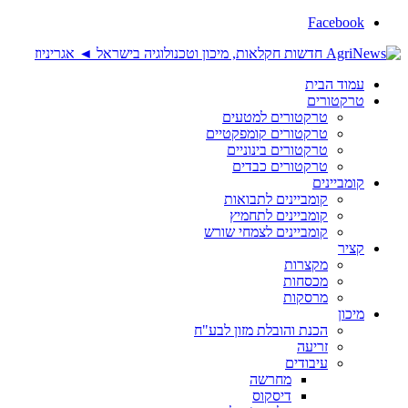
Facebook
עמוד הבית
טרקטורים
טרקטורים למטעים
טרקטורים קומפקטיים
טרקטורים בינוניים
טרקטורים כבדים
קומביינים
קומביינים לתבואות
קומביינים לתחמיץ
קומביינים לצמחי שורש
קציר
מקצרות
מכסחות
מרסקות
מיכון
הכנת והובלת מזון לבע"ח
זריעה
עיבודים
מחרשה
דיסקוס