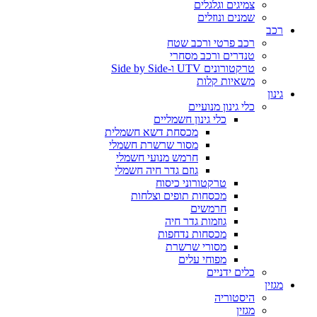
צמיגים וגלגלים
שמנים ונוזלים
רכב
רכב פרטי ורכב שטח
טנדרים ורכב מסחרי
טרקטורונים UTV ו-Side by Side
משאיות קלות
גינון
כלי גינון מנועיים
כלי גינון חשמליים
מכסחת דשא חשמלית
מסור שרשרת חשמלי
חרמש מנועי חשמלי
גוזם גדר חיה חשמלי
טרקטורוני כיסוח
מכסחות תופים וצלחות
חרמשים
גוזמות גדר חיה
מכסחות נדחפות
מסורי שרשרת
מפוחי עלים
כלים ידניים
מגזין
היסטוריה
מגזין