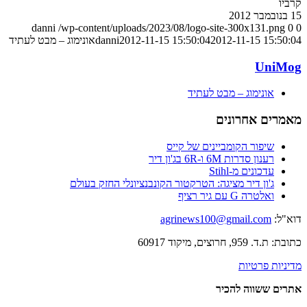
קרביו
15 בנובמבר 2012
danni
/wp-content/uploads/2023/08/logo-site-300x131.png
0
0
2012-11-15 15:50:04
2012-11-15 15:50:04
danni
אונימוג – מבט לעתיד
UniMog
אונימוג – מבט לעתיד
מאמרים אחרונים
שיפור הקומביינים של קייס
רענון סדרות 6M ו-6R בג'ון דיר
עדכונים מ-Stihl
ג'ון דיר מציגה: הטרקטור הקונבנציונלי החזק בעולם
ואלטרה G עם גיר רציף
דוא"ל:
agrinews100@gmail.com
כתובת: ת.ד. 959, חרוצים, מיקוד 60917
מדיניות פרטיות
אתרים ששווה להכיר