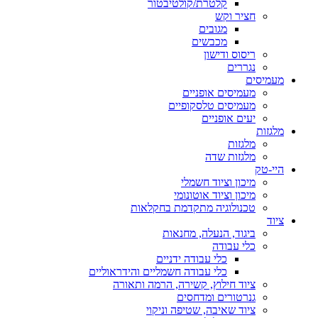
קלטרת/קולטיבטור
חציר וקש
מגובים
מכבשים
ריסוס ודישון
נגררים
מעמיסים
מעמיסים אופניים
מעמיסים טלסקופיים
יעים אופניים
מלגזות
מלגזות
מלגזות שדה
היי-טק
מיכון וציוד חשמלי
מיכון וציוד אוטונומי
טכנולוגיה מתקדמת בחקלאות
ציוד
ביגוד, הנעלה, מחנאות
כלי עבודה
כלי עבודה ידניים
כלי עבודה חשמליים והידראוליים
ציוד חילוץ, קשירה, הרמה ותאורה
גנרטורים ומדחסים
ציוד שאיבה, שטיפה וניקוי