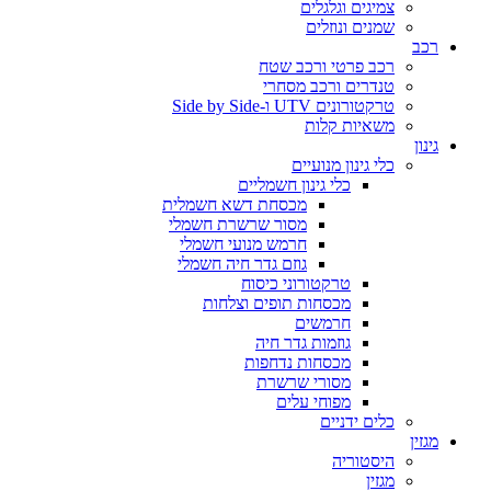
צמיגים וגלגלים
שמנים ונוזלים
רכב
רכב פרטי ורכב שטח
טנדרים ורכב מסחרי
טרקטורונים UTV ו-Side by Side
משאיות קלות
גינון
כלי גינון מנועיים
כלי גינון חשמליים
מכסחת דשא חשמלית
מסור שרשרת חשמלי
חרמש מנועי חשמלי
גוזם גדר חיה חשמלי
טרקטורוני כיסוח
מכסחות תופים וצלחות
חרמשים
גוזמות גדר חיה
מכסחות נדחפות
מסורי שרשרת
מפוחי עלים
כלים ידניים
מגזין
היסטוריה
מגזין