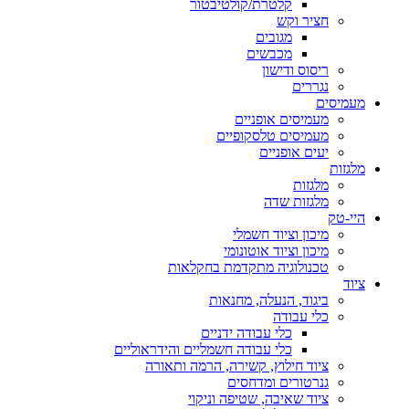
קלטרת/קולטיבטור
חציר וקש
מגובים
מכבשים
ריסוס ודישון
נגררים
מעמיסים
מעמיסים אופניים
מעמיסים טלסקופיים
יעים אופניים
מלגזות
מלגזות
מלגזות שדה
היי-טק
מיכון וציוד חשמלי
מיכון וציוד אוטונומי
טכנולוגיה מתקדמת בחקלאות
ציוד
ביגוד, הנעלה, מחנאות
כלי עבודה
כלי עבודה ידניים
כלי עבודה חשמליים והידראוליים
ציוד חילוץ, קשירה, הרמה ותאורה
גנרטורים ומדחסים
ציוד שאיבה, שטיפה וניקוי