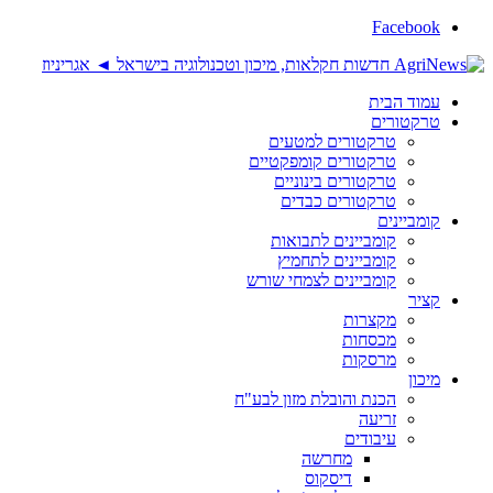
Facebook
עמוד הבית
טרקטורים
טרקטורים למטעים
טרקטורים קומפקטיים
טרקטורים בינוניים
טרקטורים כבדים
קומביינים
קומביינים לתבואות
קומביינים לתחמיץ
קומביינים לצמחי שורש
קציר
מקצרות
מכסחות
מרסקות
מיכון
הכנת והובלת מזון לבע"ח
זריעה
עיבודים
מחרשה
דיסקוס