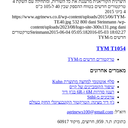
היצרנית הקוריאנית מרעננת את כל השורות, ומתחילה עם השקת 4
טרקטורים חדשים בטווח ההספק שבין 40 ל-105 כ"ס
4 ביוני 2015
https://www.agrinews.co.il/wp-content/uploads/2015/06/TYM-
TE40.jpg
532
800
dani Steinmann
/wp-
content/uploads/2023/08/logo-site-300x131.png
dani
2016-05-03 18:02:27
2015-06-04 05:05:18
Steinmann
טרקטורים
חדשים מ-TYM
TYM T1054
טרקטורים חדשים מ-TYM
מאמרים אחרונים
סלף אוטונומי למחצה מתוצרת Kuhn
שיפור הקומביינים של קייס
רענון סדרות 6M ו-6R בג'ון דיר
עדכונים מ-Stihl
ג'ון דיר מציגה: הטרקטור הקונבנציונלי החזק בעולם
דוא"ל:
agrinews100@gmail.com
כתובת: ת.ד. 959, חרוצים, מיקוד 60917