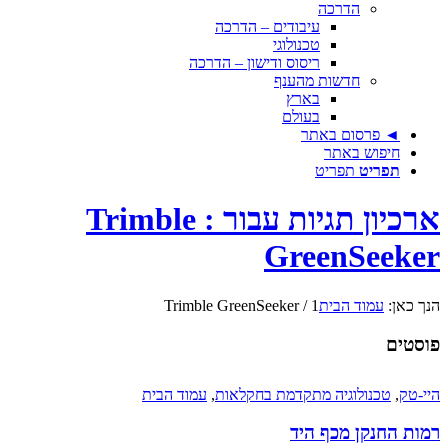
הדרכה
עיבודים – הדרכה
טכנולוגי
ריסוס ודישון – הדרכה
חדשות מהענף
בארץ
בעולם
◄ פרסום באתר
חיפוש באתר
תפריט
תפריט
ארכיון תגיות עבור : Trimble
GreenSeeker
הנך כאן:
עמוד הבית
1
/
Trimble GreenSeeker
פוסטים
היי-טק
,
טכנולוגיה מתקדמת בחקלאות
,
עמוד הבית
רמות החנקן מכף היד