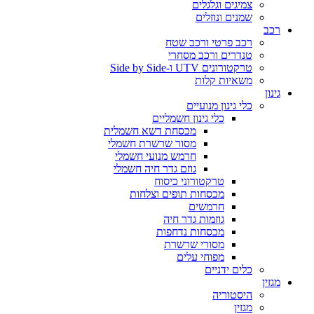
צמיגים וגלגלים
שמנים ונוזלים
רכב
רכב פרטי ורכב שטח
טנדרים ורכב מסחרי
טרקטורונים UTV ו-Side by Side
משאיות קלות
גינון
כלי גינון מנועיים
כלי גינון חשמליים
מכסחת דשא חשמלית
מסור שרשרת חשמלי
חרמש מנועי חשמלי
גוזם גדר חיה חשמלי
טרקטורוני כיסוח
מכסחות תופים וצלחות
חרמשים
גוזמות גדר חיה
מכסחות נדחפות
מסורי שרשרת
מפוחי עלים
כלים ידניים
מגזין
היסטוריה
מגזין