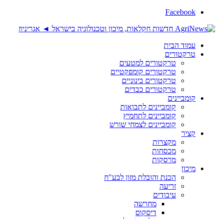
Facebook
עמוד הבית
טרקטורים
טרקטורים למטעים
טרקטורים קומפקטיים
טרקטורים בינוניים
טרקטורים כבדים
קומביינים
קומביינים לתבואות
קומביינים לתחמיץ
קומביינים לצמחי שורש
קציר
מקצרות
מכסחות
מרסקות
מיכון
הכנת והובלת מזון לבע"ח
זריעה
עיבודים
מחרשה
דיסקוס