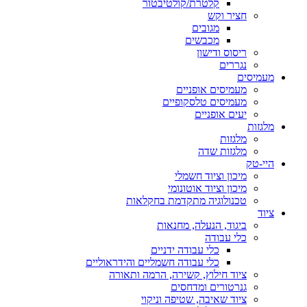
קלטרת/קולטיבטור
חציר וקש
מגובים
מכבשים
ריסוס ודישון
נגררים
מעמיסים
מעמיסים אופניים
מעמיסים טלסקופיים
יעים אופניים
מלגזות
מלגזות
מלגזות שדה
היי-טק
מיכון וציוד חשמלי
מיכון וציוד אוטונומי
טכנולוגיה מתקדמת בחקלאות
ציוד
ביגוד, הנעלה, מחנאות
כלי עבודה
כלי עבודה ידניים
כלי עבודה חשמליים והידראוליים
ציוד חילוץ, קשירה, הרמה ותאורה
גנרטורים ומדחסים
ציוד שאיבה, שטיפה וניקוי