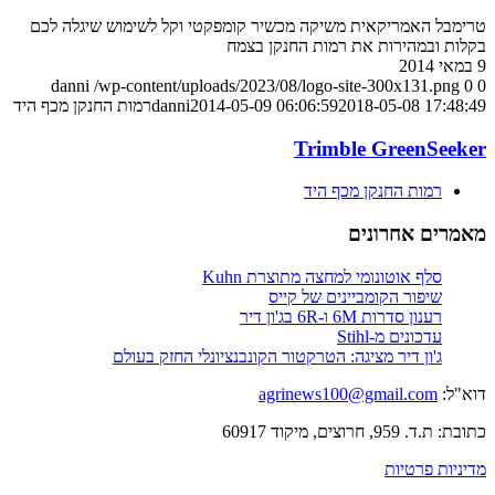
טרימבל האמריקאית משיקה מכשיר קומפקטי וקל לשימוש שיגלה לכם
בקלות ובמהירות את רמות החנקן בצמח
9 במאי 2014
danni
/wp-content/uploads/2023/08/logo-site-300x131.png
0
0
2018-05-08 17:48:49
2014-05-09 06:06:59
danni
רמות החנקן מכף היד
Trimble GreenSeeker
רמות החנקן מכף היד
מאמרים אחרונים
סלף אוטונומי למחצה מתוצרת Kuhn
שיפור הקומביינים של קייס
רענון סדרות 6M ו-6R בג'ון דיר
עדכונים מ-Stihl
ג'ון דיר מציגה: הטרקטור הקונבנציונלי החזק בעולם
דוא"ל:
agrinews100@gmail.com
כתובת: ת.ד. 959, חרוצים, מיקוד 60917
מדיניות פרטיות