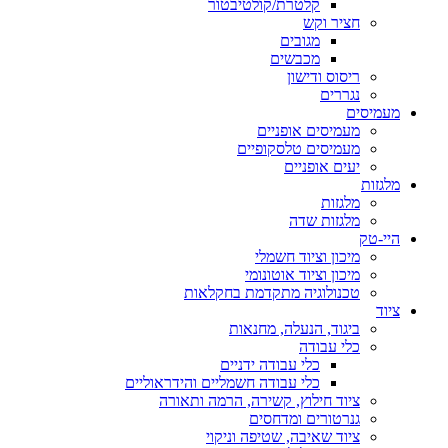
קלטרת/קולטיבטור
חציר וקש
מגובים
מכבשים
ריסוס ודישון
נגררים
מעמיסים
מעמיסים אופניים
מעמיסים טלסקופיים
יעים אופניים
מלגזות
מלגזות
מלגזות שדה
היי-טק
מיכון וציוד חשמלי
מיכון וציוד אוטונומי
טכנולוגיה מתקדמת בחקלאות
ציוד
ביגוד, הנעלה, מחנאות
כלי עבודה
כלי עבודה ידניים
כלי עבודה חשמליים והידראוליים
ציוד חילוץ, קשירה, הרמה ותאורה
גנרטורים ומדחסים
ציוד שאיבה, שטיפה וניקוי