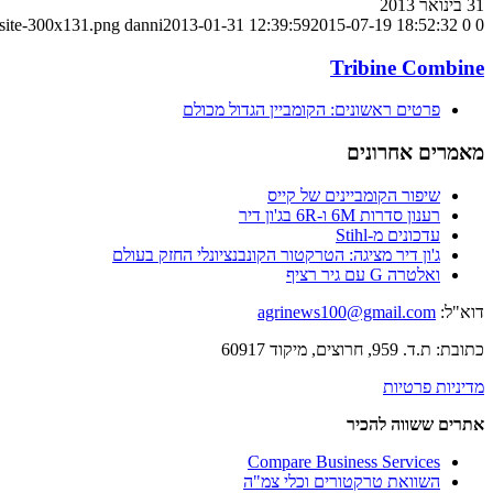
31 בינואר 2013
-site-300x131.png
danni
2013-01-31 12:39:59
2015-07-19 18:52:32
0
0
Tribine Combine
פרטים ראשונים: הקומביין הגדול מכולם
מאמרים אחרונים
שיפור הקומביינים של קייס
רענון סדרות 6M ו-6R בג'ון דיר
עדכונים מ-Stihl
ג'ון דיר מציגה: הטרקטור הקונבנציונלי החזק בעולם
ואלטרה G עם גיר רציף
דוא"ל:
agrinews100@gmail.com
כתובת: ת.ד. 959, חרוצים, מיקוד 60917
מדיניות פרטיות
אתרים ששווה להכיר
Compare Business Services
השוואת טרקטורים וכלי צמ"ה