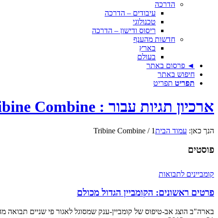
הדרכה
עיבודים – הדרכה
טכנולוגי
ריסוס ודישון – הדרכה
חדשות מהענף
בארץ
בעולם
◄ פרסום באתר
חיפוש באתר
תפריט
תפריט
ארכיון תגיות עבור : Tribine Combine
הנך כאן:
עמוד הבית
1
/
Tribine Combine
פוסטים
קומביינים לתבואות
פרטים ראשונים: הקומביין הגדול מכולם
בארה"ב הוצג אב-טיפוס של קומביין-ענק שמסוגל לאגור פי שניים תבואה מהק