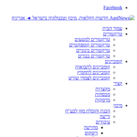
Facebook
עמוד הבית
טרקטורים
טרקטורים למטעים
טרקטורים קומפקטיים
טרקטורים בינוניים
טרקטורים כבדים
קומביינים
קומביינים לתבואות
קומביינים לתחמיץ
קומביינים לצמחי שורש
קציר
מקצרות
מכסחות
מרסקות
מיכון
הכנת והובלת מזון לבע"ח
זריעה
עיבודים
מחרשה
דיסקוס