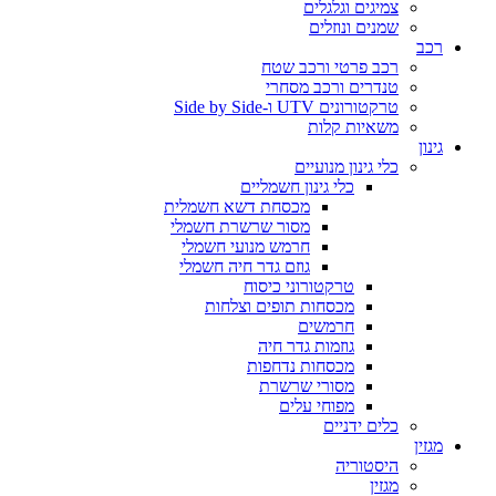
צמיגים וגלגלים
שמנים ונוזלים
רכב
רכב פרטי ורכב שטח
טנדרים ורכב מסחרי
טרקטורונים UTV ו-Side by Side
משאיות קלות
גינון
כלי גינון מנועיים
כלי גינון חשמליים
מכסחת דשא חשמלית
מסור שרשרת חשמלי
חרמש מנועי חשמלי
גוזם גדר חיה חשמלי
טרקטורוני כיסוח
מכסחות תופים וצלחות
חרמשים
גוזמות גדר חיה
מכסחות נדחפות
מסורי שרשרת
מפוחי עלים
כלים ידניים
מגזין
היסטוריה
מגזין