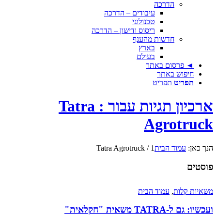
הדרכה
עיבודים – הדרכה
טכנולוגי
ריסוס ודישון – הדרכה
חדשות מהענף
בארץ
בעולם
◄ פרסום באתר
חיפוש באתר
תפריט
תפריט
ארכיון תגיות עבור : Tatra
Agrotruck
הנך כאן:
עמוד הבית
1
/
Tatra Agrotruck
פוסטים
משאיות קלות
,
עמוד הבית
ועכשיו: גם ל-TATRA משאית "חקלאית"