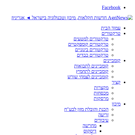
Facebook
עמוד הבית
טרקטורים
טרקטורים למטעים
טרקטורים קומפקטיים
טרקטורים בינוניים
טרקטורים כבדים
קומביינים
קומביינים לתבואות
קומביינים לתחמיץ
קומביינים לצמחי שורש
קציר
מקצרות
מכסחות
מרסקות
מיכון
הכנת והובלת מזון לבע"ח
זריעה
עיבודים
מחרשה
דיסקוס