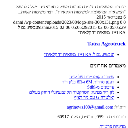
יצרנית המשאיות הצ'כית הנודעת משיקה ואריאציה משלה לנושא
"המשאית המושלמת למשימות חקלאיות". רצוי משימות קשות...
6 בפברואר 2015
danni
/wp-content/uploads/2023/08/logo-site-300x131.png
0
0
2015-02-06 05:05:29
2015-02-06 05:05:29
danni
ועכשיו: גם ל-
TATRA משאית "חקלאית"
Tatra Agrotruck
ועכשיו: גם ל-TATRA משאית "חקלאית"
מאמרים אחרונים
שיפור הקומביינים של קייס
רענון סדרות 6M ו-6R בג'ון דיר
עדכונים מ-Stihl
ג'ון דיר מציגה: הטרקטור הקונבנציונלי החזק בעולם
ואלטרה G עם גיר רציף
דוא"ל:
agrinews100@gmail.com
כתובת: ת.ד. 959, חרוצים, מיקוד 60917
מדיניות פרטיות