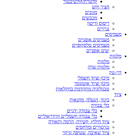
קלטרת/קולטיבטור
חציר וקש
מגובים
מכבשים
ריסוס ודישון
נגררים
מעמיסים
מעמיסים אופניים
מעמיסים טלסקופיים
יעים אופניים
מלגזות
מלגזות
מלגזות שדה
היי-טק
מיכון וציוד חשמלי
מיכון וציוד אוטונומי
טכנולוגיה מתקדמת בחקלאות
ציוד
ביגוד, הנעלה, מחנאות
כלי עבודה
כלי עבודה ידניים
כלי עבודה חשמליים והידראוליים
ציוד חילוץ, קשירה, הרמה ותאורה
גנרטורים ומדחסים
ציוד שאיבה, שטיפה וניקוי