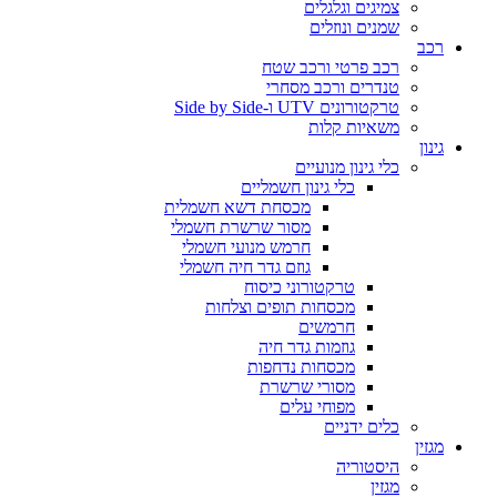
צמיגים וגלגלים
שמנים ונוזלים
רכב
רכב פרטי ורכב שטח
טנדרים ורכב מסחרי
טרקטורונים UTV ו-Side by Side
משאיות קלות
גינון
כלי גינון מנועיים
כלי גינון חשמליים
מכסחת דשא חשמלית
מסור שרשרת חשמלי
חרמש מנועי חשמלי
גוזם גדר חיה חשמלי
טרקטורוני כיסוח
מכסחות תופים וצלחות
חרמשים
גוזמות גדר חיה
מכסחות נדחפות
מסורי שרשרת
מפוחי עלים
כלים ידניים
מגזין
היסטוריה
מגזין