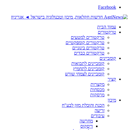
Facebook
עמוד הבית
טרקטורים
טרקטורים למטעים
טרקטורים קומפקטיים
טרקטורים בינוניים
טרקטורים כבדים
קומביינים
קומביינים לתבואות
קומביינים לתחמיץ
קומביינים לצמחי שורש
קציר
מקצרות
מכסחות
מרסקות
מיכון
הכנת והובלת מזון לבע"ח
זריעה
עיבודים
מחרשה
דיסקוס