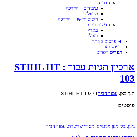
הדרכה
עיבודים – הדרכה
טכנולוגי
ריסוס ודישון – הדרכה
חדשות מהענף
בארץ
בעולם
◄ פרסום באתר
חיפוש באתר
תפריט
תפריט
ארכיון תגיות עבור : STIHL HT
103
הנך כאן:
עמוד הבית
1
/
STIHL HT 103
פוסטים
גינון
,
כלי גינון מנועיים
,
מסורי שרשרת
,
עמוד הבית