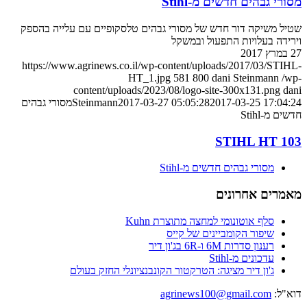
מסורי גבהים חדשים מ-Stihl
שטיל משיקה דור חדש של מסורי גבהים טלסקופיים עם עלייה בהספק
וירידה בעלויות התפעול ובמשקל
27 במרץ 2017
https://www.agrinews.co.il/wp-content/uploads/2017/03/STIHL-
HT_1.jpg
581
800
dani Steinmann
/wp-
content/uploads/2023/08/logo-site-300x131.png
dani
2017-03-25 17:04:24
2017-03-27 05:05:28
Steinmann
מסורי גבהים
חדשים מ-Stihl
STIHL HT 103
מסורי גבהים חדשים מ-Stihl
מאמרים אחרונים
סלף אוטונומי למחצה מתוצרת Kuhn
שיפור הקומביינים של קייס
רענון סדרות 6M ו-6R בג'ון דיר
עדכונים מ-Stihl
ג'ון דיר מציגה: הטרקטור הקונבנציונלי החזק בעולם
דוא"ל:
agrinews100@gmail.com