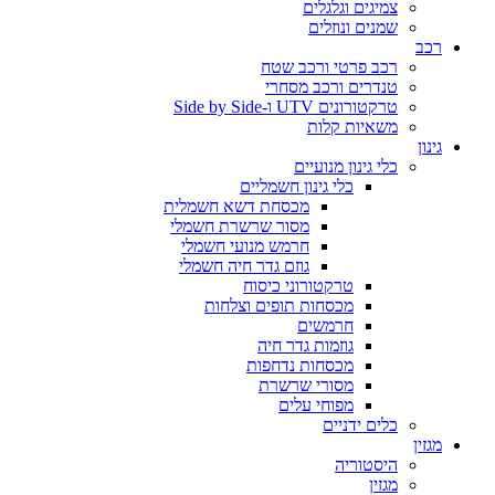
צמיגים וגלגלים
שמנים ונוזלים
רכב
רכב פרטי ורכב שטח
טנדרים ורכב מסחרי
טרקטורונים UTV ו-Side by Side
משאיות קלות
גינון
כלי גינון מנועיים
כלי גינון חשמליים
מכסחת דשא חשמלית
מסור שרשרת חשמלי
חרמש מנועי חשמלי
גוזם גדר חיה חשמלי
טרקטורוני כיסוח
מכסחות תופים וצלחות
חרמשים
גוזמות גדר חיה
מכסחות נדחפות
מסורי שרשרת
מפוחי עלים
כלים ידניים
מגזין
היסטוריה
מגזין