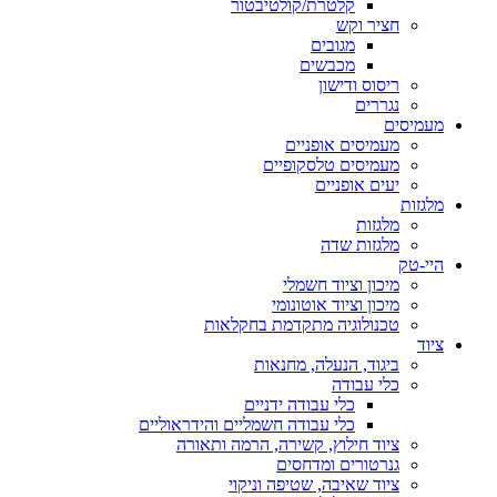
קלטרת/קולטיבטור
חציר וקש
מגובים
מכבשים
ריסוס ודישון
נגררים
מעמיסים
מעמיסים אופניים
מעמיסים טלסקופיים
יעים אופניים
מלגזות
מלגזות
מלגזות שדה
היי-טק
מיכון וציוד חשמלי
מיכון וציוד אוטונומי
טכנולוגיה מתקדמת בחקלאות
ציוד
ביגוד, הנעלה, מחנאות
כלי עבודה
כלי עבודה ידניים
כלי עבודה חשמליים והידראוליים
ציוד חילוץ, קשירה, הרמה ותאורה
גנרטורים ומדחסים
ציוד שאיבה, שטיפה וניקוי