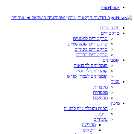
Facebook
עמוד הבית
טרקטורים
טרקטורים למטעים
טרקטורים קומפקטיים
טרקטורים בינוניים
טרקטורים כבדים
קומביינים
קומביינים לתבואות
קומביינים לתחמיץ
קומביינים לצמחי שורש
קציר
מקצרות
מכסחות
מרסקות
מיכון
הכנת והובלת מזון לבע"ח
זריעה
עיבודים
מחרשה
דיסקוס