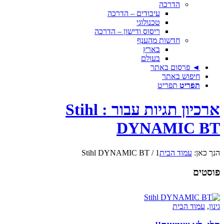
הדרכה
עיבודים – הדרכה
טכנולוגי
ריסוס ודישון – הדרכה
חדשות מהענף
בארץ
בעולם
◄ פרסום באתר
חיפוש באתר
תפריט
תפריט
ארכיון תגיות עבור : Stihl
DYNAMIC BT
הנך כאן:
עמוד הבית
1
/
Stihl DYNAMIC BT
פוסטים
גינון
,
עמוד הבית