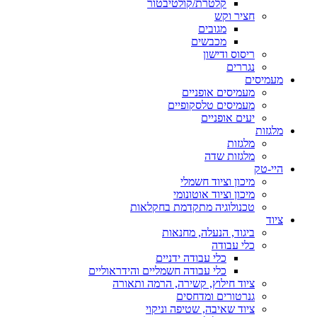
קלטרת/קולטיבטור
חציר וקש
מגובים
מכבשים
ריסוס ודישון
נגררים
מעמיסים
מעמיסים אופניים
מעמיסים טלסקופיים
יעים אופניים
מלגזות
מלגזות
מלגזות שדה
היי-טק
מיכון וציוד חשמלי
מיכון וציוד אוטונומי
טכנולוגיה מתקדמת בחקלאות
ציוד
ביגוד, הנעלה, מחנאות
כלי עבודה
כלי עבודה ידניים
כלי עבודה חשמליים והידראוליים
ציוד חילוץ, קשירה, הרמה ותאורה
גנרטורים ומדחסים
ציוד שאיבה, שטיפה וניקוי