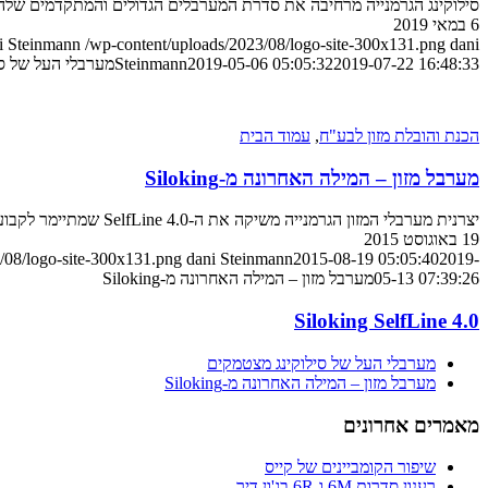
סילוקינג הגרמנייה מרחיבה את סדרת המערבלים הגדולים והמתקדמים שלה
6 במאי 2019
i Steinmann
/wp-content/uploads/2023/08/logo-site-300x131.png
dani
2019-07-22 16:48:33
2019-05-06 05:05:32
Steinmann
מערבלי העל של ס
הכנת והובלת מזון לבע"ח
,
עמוד הבית
מערבל מזון – המילה האחרונה מ-Siloking
יצרנית מערבלי המזון הגרמנייה משיקה את ה-SelfLine 4.0 שמתיימר לקבוע את הסטנדרט החדש בתחום. הנה הפרטים
19 באוגוסט 2015
/08/logo-site-300x131.png
dani Steinmann
2015-08-19 05:05:40
2019-
05-13 07:39:26
מערבל מזון – המילה האחרונה מ-Siloking
Siloking SelfLine 4.0
מערבלי העל של סילוקינג מצטמקים
מערבל מזון – המילה האחרונה מ-Siloking
מאמרים אחרונים
שיפור הקומביינים של קייס
רענון סדרות 6M ו-6R בג'ון דיר