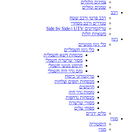
צמיגים וגלגלים
שמנים ונוזלים
רכב
רכב פרטי ורכב שטח
טנדרים ורכב מסחרי
טרקטורונים UTV ו-Side by Side
משאיות קלות
גינון
כלי גינון מנועיים
כלי גינון חשמליים
מכסחת דשא חשמלית
מסור שרשרת חשמלי
חרמש מנועי חשמלי
גוזם גדר חיה חשמלי
טרקטורוני כיסוח
מכסחות תופים וצלחות
חרמשים
גוזמות גדר חיה
מכסחות נדחפות
מסורי שרשרת
מפוחי עלים
כלים ידניים
מגזין
היסטוריה
מגזין