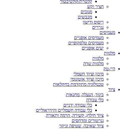
קלטרת/קולטיבטור
חציר וקש
מגובים
מכבשים
ריסוס ודישון
נגררים
מעמיסים
מעמיסים אופניים
מעמיסים טלסקופיים
יעים אופניים
מלגזות
מלגזות
מלגזות שדה
היי-טק
מיכון וציוד חשמלי
מיכון וציוד אוטונומי
טכנולוגיה מתקדמת בחקלאות
ציוד
ביגוד, הנעלה, מחנאות
כלי עבודה
כלי עבודה ידניים
כלי עבודה חשמליים והידראוליים
ציוד חילוץ, קשירה, הרמה ותאורה
גנרטורים ומדחסים
ציוד שאיבה, שטיפה וניקוי