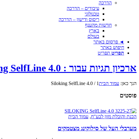
הדרכה
עיבודים – הדרכה
טכנולוגי
ריסוס ודישון – הדרכה
חדשות מהענף
בארץ
בעולם
◄ פרסום באתר
חיפוש באתר
תפריט
תפריט
ארכיון תגיות עבור : Siloking SelfLine 4.0
הנך כאן:
עמוד הבית
1
/
Siloking SelfLine 4.0
פוסטים
הכנת והובלת מזון לבע"ח
,
עמוד הבית
מערבלי העל של סילוקינג מצטמקים