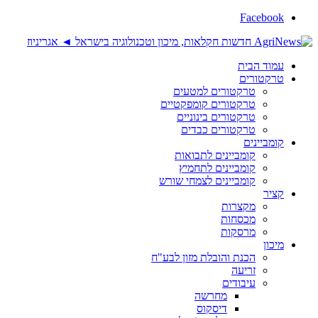
Facebook
עמוד הבית
טרקטורים
טרקטורים למטעים
טרקטורים קומפקטיים
טרקטורים בינוניים
טרקטורים כבדים
קומביינים
קומביינים לתבואות
קומביינים לתחמיץ
קומביינים לצמחי שורש
קציר
מקצרות
מכסחות
מרסקות
מיכון
הכנת והובלת מזון לבע"ח
זריעה
עיבודים
מחרשה
דיסקוס