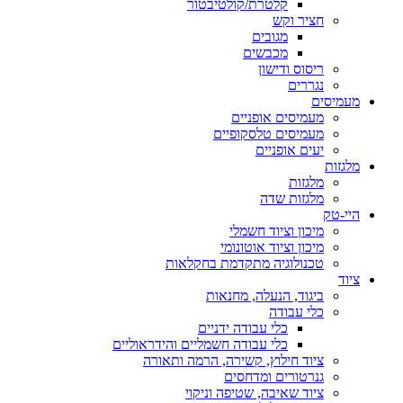
קלטרת/קולטיבטור
חציר וקש
מגובים
מכבשים
ריסוס ודישון
נגררים
מעמיסים
מעמיסים אופניים
מעמיסים טלסקופיים
יעים אופניים
מלגזות
מלגזות
מלגזות שדה
היי-טק
מיכון וציוד חשמלי
מיכון וציוד אוטונומי
טכנולוגיה מתקדמת בחקלאות
ציוד
ביגוד, הנעלה, מחנאות
כלי עבודה
כלי עבודה ידניים
כלי עבודה חשמליים והידראוליים
ציוד חילוץ, קשירה, הרמה ותאורה
גנרטורים ומדחסים
ציוד שאיבה, שטיפה וניקוי