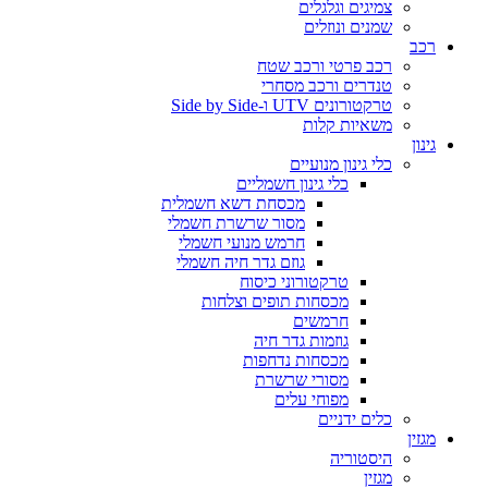
צמיגים וגלגלים
שמנים ונוזלים
רכב
רכב פרטי ורכב שטח
טנדרים ורכב מסחרי
טרקטורונים UTV ו-Side by Side
משאיות קלות
גינון
כלי גינון מנועיים
כלי גינון חשמליים
מכסחת דשא חשמלית
מסור שרשרת חשמלי
חרמש מנועי חשמלי
גוזם גדר חיה חשמלי
טרקטורוני כיסוח
מכסחות תופים וצלחות
חרמשים
גוזמות גדר חיה
מכסחות נדחפות
מסורי שרשרת
מפוחי עלים
כלים ידניים
מגזין
היסטוריה
מגזין