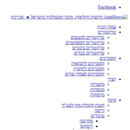
Facebook
עמוד הבית
טרקטורים
טרקטורים למטעים
טרקטורים קומפקטיים
טרקטורים בינוניים
טרקטורים כבדים
קומביינים
קומביינים לתבואות
קומביינים לתחמיץ
קומביינים לצמחי שורש
קציר
מקצרות
מכסחות
מרסקות
מיכון
הכנת והובלת מזון לבע"ח
זריעה
עיבודים
מחרשה
דיסקוס