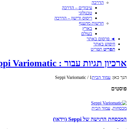
הדרכה
עיבודים – הדרכה
טכנולוגי
ריסוס ודישון – הדרכה
חדשות מהענף
בארץ
בעולם
◄ פרסום באתר
חיפוש באתר
תפריט
תפריט
ארכיון תגיות עבור : Seppi Variomatic
הנך כאן:
עמוד הבית
1
/
Seppi Variomatic
פוסטים
מכסחות
,
עמוד הבית
המכסחת הרגישה של Seppi (וידאו)