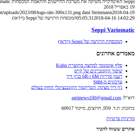
Seppi האיטלקייה משיקה את מערכת החיישנים והתאמת המכסחות Variomatic, המאפשרת התאמת רוחב הכיסוח לפי מיקום השיחים/עצים במטע ובכרם
19 באפריל 2018
nt/uploads/2023/08/logo-site-300x131.png
dani Steinmann
2018-04-19
2018-04-16 14:02:29
05:05:31
המכסחת הרגישה של Seppi (וידאו)
Seppi Variomatic
המכסחת הרגישה של Seppi (וידאו)
מאמרים אחרונים
סלף אוטונומי למחצה מתוצרת Kuhn
שיפור הקומביינים של קייס
רענון סדרות 6M ו-6R בג'ון דיר
עדכונים מ-Stihl
ג'ון דיר מציגה: הטרקטור הקונבנציונלי החזק בעולם
דוא"ל:
agrinews100@gmail.com
כתובת: ת.ד. 959, חרוצים, מיקוד 60917
מדיניות פרטיות
אתרים ששווה להכיר