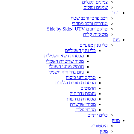
צמיגים וגלגלים
שמנים ונוזלים
רכב
רכב פרטי ורכב שטח
טנדרים ורכב מסחרי
טרקטורונים UTV ו-Side by Side
משאיות קלות
גינון
כלי גינון מנועיים
כלי גינון חשמליים
מכסחת דשא חשמלית
מסור שרשרת חשמלי
חרמש מנועי חשמלי
גוזם גדר חיה חשמלי
טרקטורוני כיסוח
מכסחות תופים וצלחות
חרמשים
גוזמות גדר חיה
מכסחות נדחפות
מסורי שרשרת
מפוחי עלים
כלים ידניים
מגזין
היסטוריה
מגזין