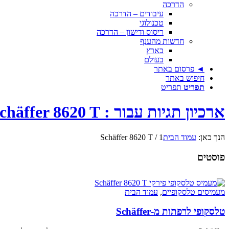
הדרכה
עיבודים – הדרכה
טכנולוגי
ריסוס ודישון – הדרכה
חדשות מהענף
בארץ
בעולם
◄ פרסום באתר
חיפוש באתר
תפריט
תפריט
ארכיון תגיות עבור : Schäffer 8620 T
הנך כאן:
עמוד הבית
1
/
Schäffer 8620 T
פוסטים
מעמיסים טלסקופיים
,
עמוד הבית
טלסקופי לרפתות מ-Schäffer