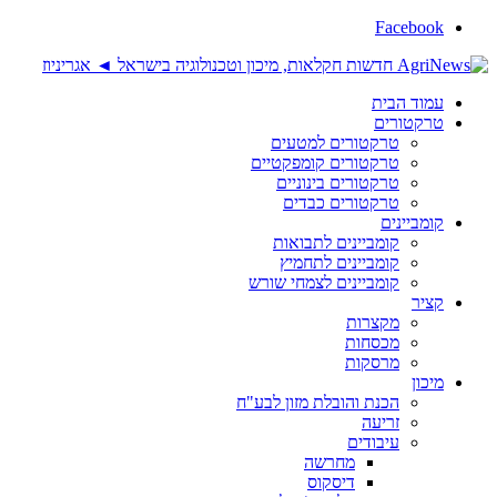
Facebook
עמוד הבית
טרקטורים
טרקטורים למטעים
טרקטורים קומפקטיים
טרקטורים בינוניים
טרקטורים כבדים
קומביינים
קומביינים לתבואות
קומביינים לתחמיץ
קומביינים לצמחי שורש
קציר
מקצרות
מכסחות
מרסקות
מיכון
הכנת והובלת מזון לבע"ח
זריעה
עיבודים
מחרשה
דיסקוס