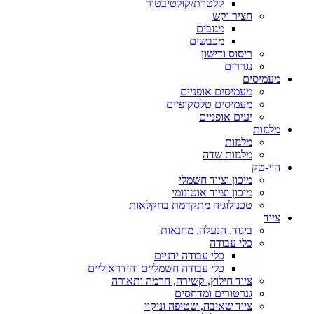
קלטרת/קולטיבטור
חציר וקש
מגובים
מכבשים
ריסוס ודישון
נגררים
מעמיסים
מעמיסים אופניים
מעמיסים טלסקופיים
יעים אופניים
מלגזות
מלגזות
מלגזות שדה
היי-טק
מיכון וציוד חשמלי
מיכון וציוד אוטונומי
טכנולוגיה מתקדמת בחקלאות
ציוד
ביגוד, הנעלה, מחנאות
כלי עבודה
כלי עבודה ידניים
כלי עבודה חשמליים והידראוליים
ציוד חילוץ, קשירה, הרמה ותאורה
גנרטורים ומדחסים
ציוד שאיבה, שטיפה וניקוי