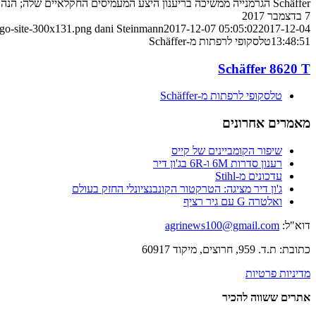
Schäffer הגרמנייה ממשיכה בריענון היצע המעמיסים החקלאיים שלה; הנה שופל ה-7.0-8.0 טון החדש, עם הזרוע הטלסקופית
7 בדצמבר 2017
ogo-site-300x131.png
dani Steinmann
2017-12-07 05:05:02
2017-12-04
13:48:51
טלסקופי לרפתות מ-Schäffer
Schäffer 8620 T
טלסקופי לרפתות מ-Schäffer
מאמרים אחרונים
שיפור הקומביינים של קייס
רענון סדרות 6M ו-6R בג'ון דיר
עדכונים מ-Stihl
ג'ון דיר מציגה: הטרקטור הקונבנציונלי החזק בעולם
ואלטרה G עם גיר רציף
דוא"ל:
agrinews100@gmail.com
כתובת: ת.ד. 959, חרוצים, מיקוד 60917
מדיניות פרטיות
אתרים ששווה להכיר