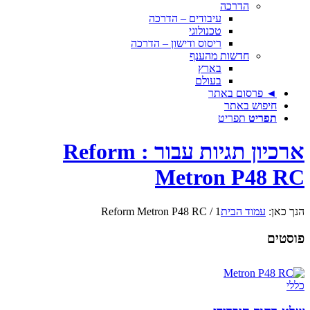
הדרכה
עיבודים – הדרכה
טכנולוגי
ריסוס ודישון – הדרכה
חדשות מהענף
בארץ
בעולם
◄ פרסום באתר
חיפוש באתר
תפריט
תפריט
ארכיון תגיות עבור : Reform
Metron P48 RC
הנך כאן:
עמוד הבית
1
/
Reform Metron P48 RC
פוסטים
כללי