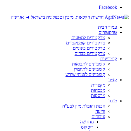
Facebook
עמוד הבית
טרקטורים
טרקטורים למטעים
טרקטורים קומפקטיים
טרקטורים בינוניים
טרקטורים כבדים
קומביינים
קומביינים לתבואות
קומביינים לתחמיץ
קומביינים לצמחי שורש
קציר
מקצרות
מכסחות
מרסקות
מיכון
הכנת והובלת מזון לבע"ח
זריעה
עיבודים
מחרשה
דיסקוס