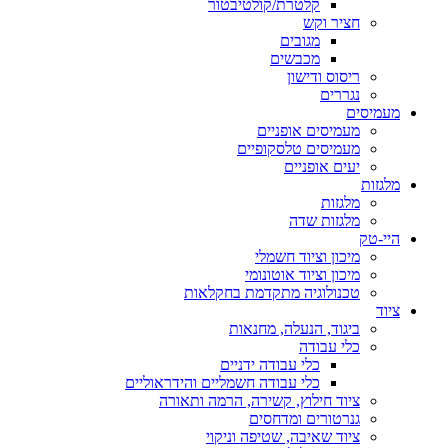
קלטרת/קולטיבטור
חציר וקש
מגובים
מכבשים
ריסוס ודישון
נגררים
מעמיסים
מעמיסים אופניים
מעמיסים טלסקופיים
יעים אופניים
מלגזות
מלגזות
מלגזות שדה
היי-טק
מיכון וציוד חשמלי
מיכון וציוד אוטונומי
טכנולוגיה מתקדמת בחקלאות
ציוד
ביגוד, הנעלה, מחנאות
כלי עבודה
כלי עבודה ידניים
כלי עבודה חשמליים והידראוליים
ציוד חילוץ, קשירה, הרמה ותאורה
גנרטורים ומדחסים
ציוד שאיבה, שטיפה וניקוי