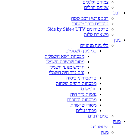
צמיגים וגלגלים
שמנים ונוזלים
רכב
רכב פרטי ורכב שטח
טנדרים ורכב מסחרי
טרקטורונים UTV ו-Side by Side
משאיות קלות
גינון
כלי גינון מנועיים
כלי גינון חשמליים
מכסחת דשא חשמלית
מסור שרשרת חשמלי
חרמש מנועי חשמלי
גוזם גדר חיה חשמלי
טרקטורוני כיסוח
מכסחות תופים וצלחות
חרמשים
גוזמות גדר חיה
מכסחות נדחפות
מסורי שרשרת
מפוחי עלים
כלים ידניים
מגזין
היסטוריה
מגזין