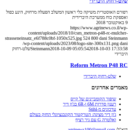
שלט-רחוק היברידי
רפורם האוסטרית משיקה כלי ראשון המשלב הפעלה מרחוק, הינע כפול
ואספקת כוח ממערכת היברידית
9 באוקטובר 2018
https://www.agrinews.co.il/wp-
content/uploads/2018/10/csm_metron-p48-rc-mulcher-
strasseneinsatz_e6f788c0bf-1050x525.jpg
524
800
dani Steinmann
/wp-content/uploads/2023/08/logo-site-300x131.png
dani
2018-10-03 17:33:58
2018-10-09 05:05:54
Steinmann
שלט-רחוק
היברידי
Reform Metron P48 RC
שלט-רחוק היברידי
מאמרים אחרונים
שיפור הקומביינים של קייס
רענון סדרות 6M ו-6R בג'ון דיר
עדכונים מ-Stihl
ג'ון דיר מציגה: הטרקטור הקונבנציונלי החזק בעולם
ואלטרה G עם גיר רציף
דוא"ל:
agrinews100@gmail.com