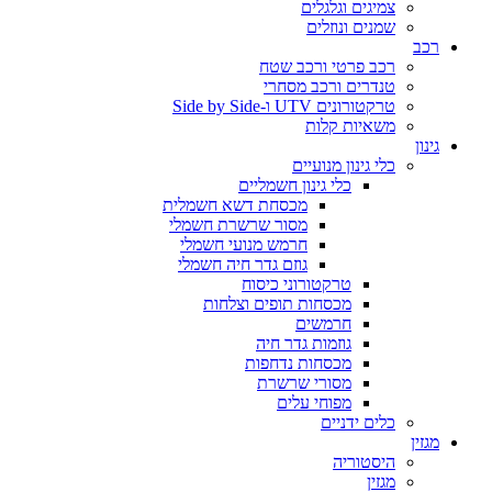
צמיגים וגלגלים
שמנים ונוזלים
רכב
רכב פרטי ורכב שטח
טנדרים ורכב מסחרי
טרקטורונים UTV ו-Side by Side
משאיות קלות
גינון
כלי גינון מנועיים
כלי גינון חשמליים
מכסחת דשא חשמלית
מסור שרשרת חשמלי
חרמש מנועי חשמלי
גוזם גדר חיה חשמלי
טרקטורוני כיסוח
מכסחות תופים וצלחות
חרמשים
גוזמות גדר חיה
מכסחות נדחפות
מסורי שרשרת
מפוחי עלים
כלים ידניים
מגזין
היסטוריה
מגזין