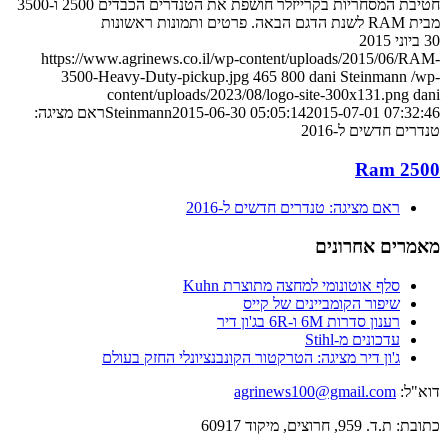
חטיבת המסחריות בקרייזלר חושפת את הטנדרים הכבדים 2500 ו-3500
מבית RAM לשנת הדגם הבאה. פרטים ותמונות ראשונות
30 ביוני 2015
https://www.agrinews.co.il/wp-content/uploads/2015/06/RAM-
3500-Heavy-Duty-pickup.jpg
465
800
dani Steinmann
/wp-
content/uploads/2023/08/logo-site-300x131.png
dani
2015-07-01 07:32:46
2015-06-30 05:05:14
Steinmann
ראם מציגה:
טנדרים חדשים ל-2016
Ram 2500
ראם מציגה: טנדרים חדשים ל-2016
מאמרים אחרונים
סלף אוטונומי למחצה מתוצרת Kuhn
שיפור הקומביינים של קייס
רענון סדרות 6M ו-6R בג'ון דיר
עדכונים מ-Stihl
ג'ון דיר מציגה: הטרקטור הקונבנציונלי החזק בעולם
דוא"ל:
agrinews100@gmail.com
כתובת: ת.ד. 959, חרוצים, מיקוד 60917