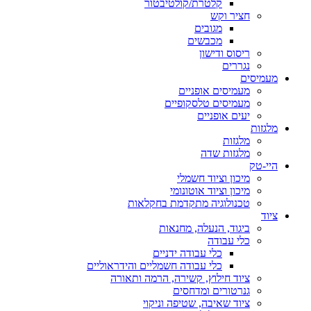
קלטרת/קולטיבטור
חציר וקש
מגובים
מכבשים
ריסוס ודישון
נגררים
מעמיסים
מעמיסים אופניים
מעמיסים טלסקופיים
יעים אופניים
מלגזות
מלגזות
מלגזות שדה
היי-טק
מיכון וציוד חשמלי
מיכון וציוד אוטונומי
טכנולוגיה מתקדמת בחקלאות
ציוד
ביגוד, הנעלה, מחנאות
כלי עבודה
כלי עבודה ידניים
כלי עבודה חשמליים והידראוליים
ציוד חילוץ, קשירה, הרמה ותאורה
גנרטורים ומדחסים
ציוד שאיבה, שטיפה וניקוי