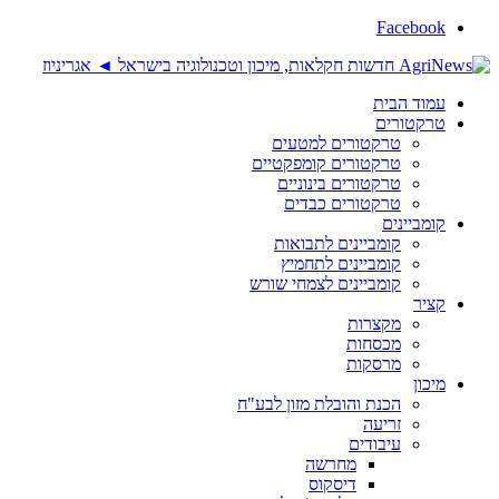
Facebook
עמוד הבית
טרקטורים
טרקטורים למטעים
טרקטורים קומפקטיים
טרקטורים בינוניים
טרקטורים כבדים
קומביינים
קומביינים לתבואות
קומביינים לתחמיץ
קומביינים לצמחי שורש
קציר
מקצרות
מכסחות
מרסקות
מיכון
הכנת והובלת מזון לבע"ח
זריעה
עיבודים
מחרשה
דיסקוס