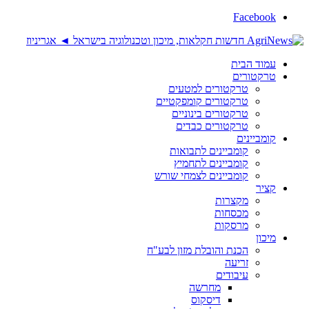
Facebook
עמוד הבית
טרקטורים
טרקטורים למטעים
טרקטורים קומפקטיים
טרקטורים בינוניים
טרקטורים כבדים
קומביינים
קומביינים לתבואות
קומביינים לתחמיץ
קומביינים לצמחי שורש
קציר
מקצרות
מכסחות
מרסקות
מיכון
הכנת והובלת מזון לבע"ח
זריעה
עיבודים
מחרשה
דיסקוס