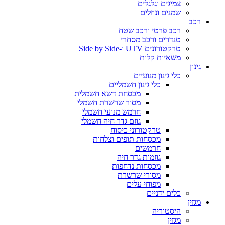
צמיגים וגלגלים
שמנים ונוזלים
רכב
רכב פרטי ורכב שטח
טנדרים ורכב מסחרי
טרקטורונים UTV ו-Side by Side
משאיות קלות
גינון
כלי גינון מנועיים
כלי גינון חשמליים
מכסחת דשא חשמלית
מסור שרשרת חשמלי
חרמש מנועי חשמלי
גוזם גדר חיה חשמלי
טרקטורוני כיסוח
מכסחות תופים וצלחות
חרמשים
גוזמות גדר חיה
מכסחות נדחפות
מסורי שרשרת
מפוחי עלים
כלים ידניים
מגזין
היסטוריה
מגזין