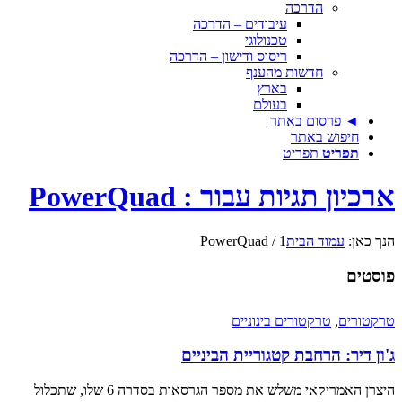
הדרכה
עיבודים – הדרכה
טכנולוגי
ריסוס ודישון – הדרכה
חדשות מהענף
בארץ
בעולם
◄ פרסום באתר
חיפוש באתר
תפריט
תפריט
ארכיון תגיות עבור : PowerQuad
הנך כאן:
עמוד הבית
1
/
PowerQuad
פוסטים
טרקטורים
,
טרקטורים בינוניים
ג'ון דיר: הרחבת קטגוריית הביניים
היצרן האמריקאי משלש את מספר הגרסאות בסדרה 6 שלו, שתכלול