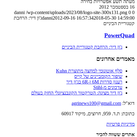
מעתה תשע אפשרויות בחירה
16 בספטמבר 2012
danni
/wp-content/uploads/2023/08/logo-site-300x131.png
0
0
2018-05-30 14:59:00
2012-09-16 16:57:34
danni
ג'ון דיר: הרחבת
קטגוריית הביניים
PowerQuad
ג'ון דיר: הרחבת קטגוריית הביניים
מאמרים אחרונים
סלף אוטונומי למחצה מתוצרת Kuhn
שיפור הקומביינים של קייס
רענון סדרות 6M ו-6R בג'ון דיר
עדכונים מ-Stihl
ג'ון דיר מציגה: הטרקטור הקונבנציונלי החזק בעולם
דוא"ל:
agrinews100@gmail.com
כתובת: ת.ד. 959, חרוצים, מיקוד 60917
מדיניות פרטיות
אתרים ששווה להכיר