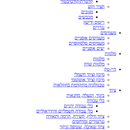
קלטרת/קולטיבטור
חציר וקש
מגובים
מכבשים
ריסוס ודישון
נגררים
מעמיסים
מעמיסים אופניים
מעמיסים טלסקופיים
יעים אופניים
מלגזות
מלגזות
מלגזות שדה
היי-טק
מיכון וציוד חשמלי
מיכון וציוד אוטונומי
טכנולוגיה מתקדמת בחקלאות
ציוד
ביגוד, הנעלה, מחנאות
כלי עבודה
כלי עבודה ידניים
כלי עבודה חשמליים והידראוליים
ציוד חילוץ, קשירה, הרמה ותאורה
גנרטורים ומדחסים
ציוד שאיבה, שטיפה וניקוי