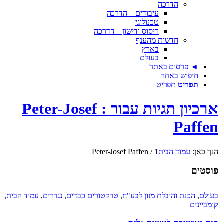
הדרכה
עיבודים – הדרכה
טכנולוגי
ריסוס ודישון – הדרכה
חדשות מהענף
בארץ
בעולם
◄ פרסום באתר
חיפוש באתר
תפריט
תפריט
ארכיון תגיות עבור : Peter-Josef
Paffen
הנך כאן:
עמוד הבית
1
/
Peter-Josef Paffen
פוסטים
בעולם
,
הכנת והובלת מזון לבע"ח
,
טרקטורים כבדים
,
נגררים
,
עמוד הבית
,
קומביינים