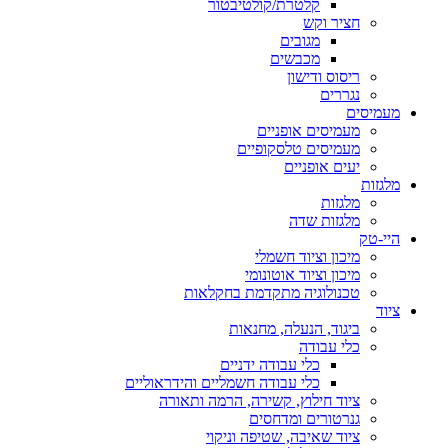
קלטרת/קולטיבטור
חציר וקש
מגובים
מכבשים
ריסוס ודישון
נגררים
מעמיסים
מעמיסים אופניים
מעמיסים טלסקופיים
יעים אופניים
מלגזות
מלגזות
מלגזות שדה
היי-טק
מיכון וציוד חשמלי
מיכון וציוד אוטונומי
טכנולוגיה מתקדמת בחקלאות
ציוד
ביגוד, הנעלה, מחנאות
כלי עבודה
כלי עבודה ידניים
כלי עבודה חשמליים והידראוליים
ציוד חילוץ, קשירה, הרמה ותאורה
גנרטורים ומדחסים
ציוד שאיבה, שטיפה וניקוי