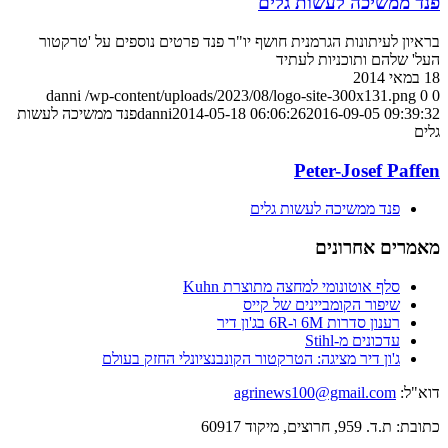
פנד ממשיכה לעשות גלים
בראיון לעיתונות הגרמנית חושף יו"ר פנד פרטים נוספים על 'טרקטור
העל' שלהם ותוכניות לעתיד
18 במאי 2014
danni
/wp-content/uploads/2023/08/logo-site-300x131.png
0
0
2016-09-05 09:39:32
2014-05-18 06:06:26
danni
פנד ממשיכה לעשות
גלים
Peter-Josef Paffen
פנד ממשיכה לעשות גלים
מאמרים אחרונים
סלף אוטונומי למחצה מתוצרת Kuhn
שיפור הקומביינים של קייס
רענון סדרות 6M ו-6R בג'ון דיר
עדכונים מ-Stihl
ג'ון דיר מציגה: הטרקטור הקונבנציונלי החזק בעולם
דוא"ל:
agrinews100@gmail.com
כתובת: ת.ד. 959, חרוצים, מיקוד 60917