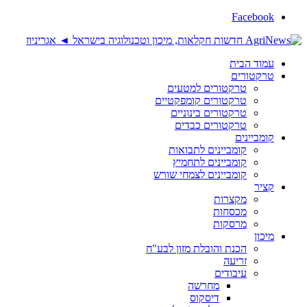
Facebook
עמוד הבית
טרקטורים
טרקטורים למטעים
טרקטורים קומפקטיים
טרקטורים בינוניים
טרקטורים כבדים
קומביינים
קומביינים לתבואות
קומביינים לתחמיץ
קומביינים לצמחי שורש
קציר
מקצרות
מכסחות
מרסקות
מיכון
הכנת והובלת מזון לבע"ח
זריעה
עיבודים
מחרשה
דיסקוס