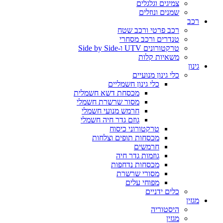
צמיגים וגלגלים
שמנים ונוזלים
רכב
רכב פרטי ורכב שטח
טנדרים ורכב מסחרי
טרקטורונים UTV ו-Side by Side
משאיות קלות
גינון
כלי גינון מנועיים
כלי גינון חשמליים
מכסחת דשא חשמלית
מסור שרשרת חשמלי
חרמש מנועי חשמלי
גוזם גדר חיה חשמלי
טרקטורוני כיסוח
מכסחות תופים וצלחות
חרמשים
גוזמות גדר חיה
מכסחות נדחפות
מסורי שרשרת
מפוחי עלים
כלים ידניים
מגזין
היסטוריה
מגזין