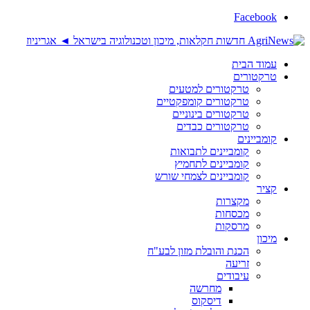
Facebook
עמוד הבית
טרקטורים
טרקטורים למטעים
טרקטורים קומפקטיים
טרקטורים בינוניים
טרקטורים כבדים
קומביינים
קומביינים לתבואות
קומביינים לתחמיץ
קומביינים לצמחי שורש
קציר
מקצרות
מכסחות
מרסקות
מיכון
הכנת והובלת מזון לבע"ח
זריעה
עיבודים
מחרשה
דיסקוס