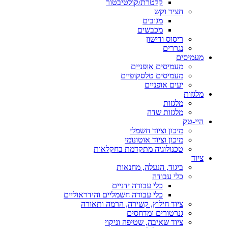
קלטרת/קולטיבטור
חציר וקש
מגובים
מכבשים
ריסוס ודישון
נגררים
מעמיסים
מעמיסים אופניים
מעמיסים טלסקופיים
יעים אופניים
מלגזות
מלגזות
מלגזות שדה
היי-טק
מיכון וציוד חשמלי
מיכון וציוד אוטונומי
טכנולוגיה מתקדמת בחקלאות
ציוד
ביגוד, הנעלה, מחנאות
כלי עבודה
כלי עבודה ידניים
כלי עבודה חשמליים והידראוליים
ציוד חילוץ, קשירה, הרמה ותאורה
גנרטורים ומדחסים
ציוד שאיבה, שטיפה וניקוי