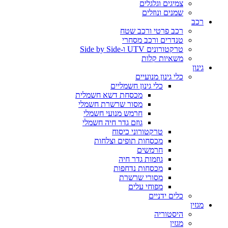
צמיגים וגלגלים
שמנים ונוזלים
רכב
רכב פרטי ורכב שטח
טנדרים ורכב מסחרי
טרקטורונים UTV ו-Side by Side
משאיות קלות
גינון
כלי גינון מנועיים
כלי גינון חשמליים
מכסחת דשא חשמלית
מסור שרשרת חשמלי
חרמש מנועי חשמלי
גוזם גדר חיה חשמלי
טרקטורוני כיסוח
מכסחות תופים וצלחות
חרמשים
גוזמות גדר חיה
מכסחות נדחפות
מסורי שרשרת
מפוחי עלים
כלים ידניים
מגזין
היסטוריה
מגזין