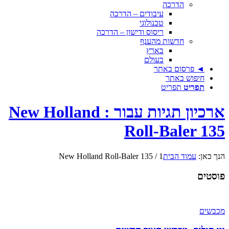
הדרכה
עיבודים – הדרכה
טכנולוגי
ריסוס ודישון – הדרכה
חדשות מהענף
בארץ
בעולם
◄ פרסום באתר
חיפוש באתר
תפריט
תפריט
ארכיון תגיות עבור : New Holland
Roll-Baler 135
הנך כאן:
עמוד הבית
1
/
New Holland Roll-Baler 135
פוסטים
מכבשים