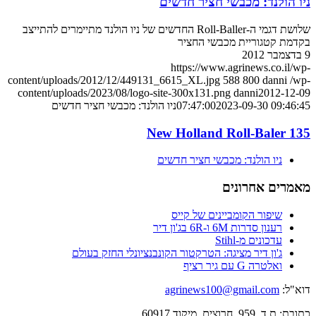
ניו הולנד: מכבשי חציר חדשים
שלושת דגמי ה-Roll-Baller החדשים של ניו הולנד מתיימרים להתייצב
בקדמת קטגוריית מכבשי החציר
9 בדצמבר 2012
https://www.agrinews.co.il/wp-
content/uploads/2012/12/449131_6615_XL.jpg
588
800
danni
/wp-
content/uploads/2023/08/logo-site-300x131.png
danni
2012-12-09
2023-09-30 09:46:45
07:47:00
ניו הולנד: מכבשי חציר חדשים
New Holland Roll-Baler 135
ניו הולנד: מכבשי חציר חדשים
מאמרים אחרונים
שיפור הקומביינים של קייס
רענון סדרות 6M ו-6R בג'ון דיר
עדכונים מ-Stihl
ג'ון דיר מציגה: הטרקטור הקונבנציונלי החזק בעולם
ואלטרה G עם גיר רציף
דוא"ל:
agrinews100@gmail.com
כתובת: ת.ד. 959, חרוצים, מיקוד 60917