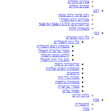
צמיגים וגלגלים
שמנים ונוזלים
רכב
רכב פרטי ורכב שטח
טנדרים ורכב מסחרי
טרקטורונים UTV ו-Side by Side
משאיות קלות
גינון
כלי גינון מנועיים
כלי גינון חשמליים
מכסחת דשא חשמלית
מסור שרשרת חשמלי
חרמש מנועי חשמלי
גוזם גדר חיה חשמלי
טרקטורוני כיסוח
מכסחות תופים וצלחות
חרמשים
גוזמות גדר חיה
מכסחות נדחפות
מסורי שרשרת
מפוחי עלים
כלים ידניים
מגזין
היסטוריה
מגזין