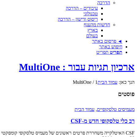
הדרכה
עיבודים – הדרכה
טכנולוגי
ריסוס ודישון – הדרכה
חדשות מהענף
בארץ
בעולם
◄ פרסום באתר
חיפוש באתר
תפריט
תפריט
ארכיון תגיות עבור : MultiOne
הנך כאן:
עמוד הבית
1
/
MultiOne
פוסטים
מעמיסים טלסקופיים
,
עמוד הבית
רב כלי טלסקופי חדש מ-CSF
CSF האיטלקייה משחררת פרטים ראשונים של מעמיס טלסקופי קומפקטי רב תכליתי בשם MultiOne 'סדרה 7'. יגיע (גם) לארץ באביב 2015