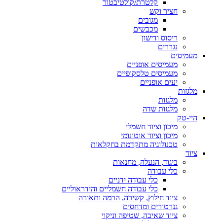
קלטרת/קולטיבטור
חציר וקש
מגובים
מכבשים
ריסוס ודישון
נגררים
מעמיסים
מעמיסים אופניים
מעמיסים טלסקופיים
יעים אופניים
מלגזות
מלגזות
מלגזות שדה
היי-טק
מיכון וציוד חשמלי
מיכון וציוד אוטונומי
טכנולוגיה מתקדמת בחקלאות
ציוד
ביגוד, הנעלה, מחנאות
כלי עבודה
כלי עבודה ידניים
כלי עבודה חשמליים והידראוליים
ציוד חילוץ, קשירה, הרמה ותאורה
גנרטורים ומדחסים
ציוד שאיבה, שטיפה וניקוי