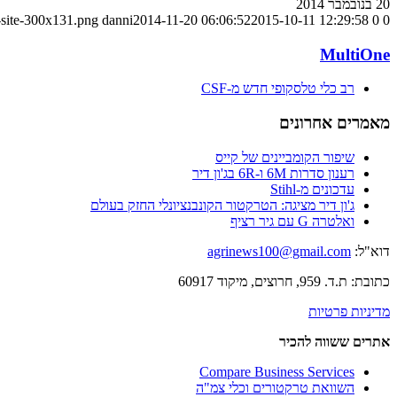
20 בנובמבר 2014
-site-300x131.png
danni
2014-11-20 06:06:52
2015-10-11 12:29:58
0
0
MultiOne
רב כלי טלסקופי חדש מ-CSF
מאמרים אחרונים
שיפור הקומביינים של קייס
רענון סדרות 6M ו-6R בג'ון דיר
עדכונים מ-Stihl
ג'ון דיר מציגה: הטרקטור הקונבנציונלי החזק בעולם
ואלטרה G עם גיר רציף
דוא"ל:
agrinews100@gmail.com
כתובת: ת.ד. 959, חרוצים, מיקוד 60917
מדיניות פרטיות
אתרים ששווה להכיר
Compare Business Services
השוואת טרקטורים וכלי צמ"ה