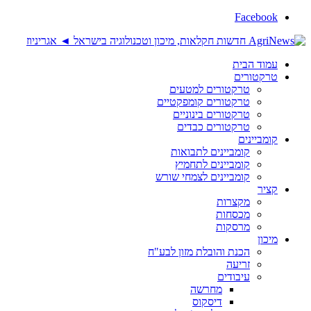
Facebook
עמוד הבית
טרקטורים
טרקטורים למטעים
טרקטורים קומפקטיים
טרקטורים בינוניים
טרקטורים כבדים
קומביינים
קומביינים לתבואות
קומביינים לתחמיץ
קומביינים לצמחי שורש
קציר
מקצרות
מכסחות
מרסקות
מיכון
הכנת והובלת מזון לבע"ח
זריעה
עיבודים
מחרשה
דיסקוס