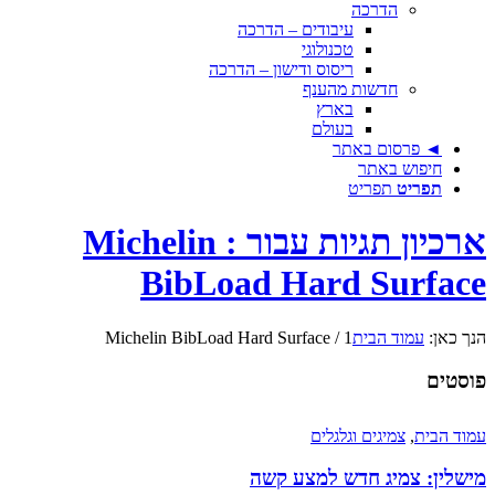
הדרכה
עיבודים – הדרכה
טכנולוגי
ריסוס ודישון – הדרכה
חדשות מהענף
בארץ
בעולם
◄ פרסום באתר
חיפוש באתר
תפריט
תפריט
ארכיון תגיות עבור : Michelin
BibLoad Hard Surface
הנך כאן:
עמוד הבית
1
/
Michelin BibLoad Hard Surface
פוסטים
עמוד הבית
,
צמיגים וגלגלים
מישלין: צמיג חדש למצע קשה