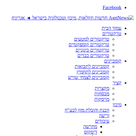
Facebook
עמוד הבית
טרקטורים
טרקטורים למטעים
טרקטורים קומפקטיים
טרקטורים בינוניים
טרקטורים כבדים
קומביינים
קומביינים לתבואות
קומביינים לתחמיץ
קומביינים לצמחי שורש
קציר
מקצרות
מכסחות
מרסקות
מיכון
הכנת והובלת מזון לבע"ח
זריעה
עיבודים
מחרשה
דיסקוס