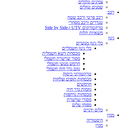
צמיגים וגלגלים
שמנים ונוזלים
רכב
רכב פרטי ורכב שטח
טנדרים ורכב מסחרי
טרקטורונים UTV ו-Side by Side
משאיות קלות
גינון
כלי גינון מנועיים
כלי גינון חשמליים
מכסחת דשא חשמלית
מסור שרשרת חשמלי
חרמש מנועי חשמלי
גוזם גדר חיה חשמלי
טרקטורוני כיסוח
מכסחות תופים וצלחות
חרמשים
גוזמות גדר חיה
מכסחות נדחפות
מסורי שרשרת
מפוחי עלים
כלים ידניים
מגזין
היסטוריה
מגזין