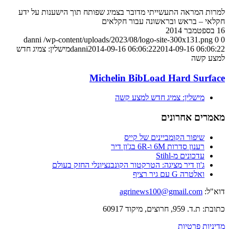
למרות המראה התעשייתי מדובר בצמיג שפותח תוך הישענות על ידע
חקלאי – בראש ובראשונה עבור חקלאים
16 בספטמבר 2014
danni
/wp-content/uploads/2023/08/logo-site-300x131.png
0
0
2014-09-16 06:06:22
2014-09-16 06:06:22
danni
מישלין: צמיג חדש
למצע קשה
Michelin BibLoad Hard Surface
מישלין: צמיג חדש למצע קשה
מאמרים אחרונים
שיפור הקומביינים של קייס
רענון סדרות 6M ו-6R בג'ון דיר
עדכונים מ-Stihl
ג'ון דיר מציגה: הטרקטור הקונבנציונלי החזק בעולם
ואלטרה G עם גיר רציף
דוא"ל:
agrinews100@gmail.com
כתובת: ת.ד. 959, חרוצים, מיקוד 60917
מדיניות פרטיות