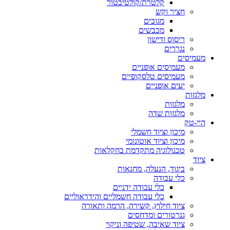
קלטרת/קולטיבטור
חציר וקש
מגובים
מכבשים
ריסוס ודישון
נגררים
מעמיסים
מעמיסים אופניים
מעמיסים טלסקופיים
יעים אופניים
מלגזות
מלגזות
מלגזות שדה
היי-טק
מיכון וציוד חשמלי
מיכון וציוד אוטונומי
טכנולוגיה מתקדמת בחקלאות
ציוד
ביגוד, הנעלה, מחנאות
כלי עבודה
כלי עבודה ידניים
כלי עבודה חשמליים והידראוליים
ציוד חילוץ, קשירה, הרמה ותאורה
גנרטורים ומדחסים
ציוד שאיבה, שטיפה וניקוי