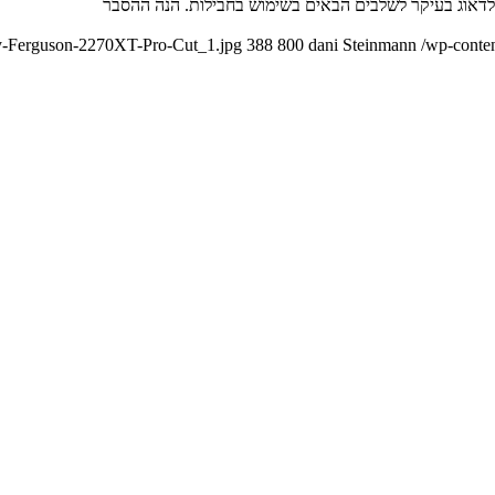
ey-Ferguson-2270XT-Pro-Cut_1.jpg
388
800
dani Steinmann
/wp-conte