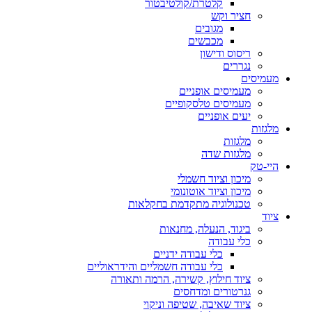
קלטרת/קולטיבטור
חציר וקש
מגובים
מכבשים
ריסוס ודישון
נגררים
מעמיסים
מעמיסים אופניים
מעמיסים טלסקופיים
יעים אופניים
מלגזות
מלגזות
מלגזות שדה
היי-טק
מיכון וציוד חשמלי
מיכון וציוד אוטונומי
טכנולוגיה מתקדמת בחקלאות
ציוד
ביגוד, הנעלה, מחנאות
כלי עבודה
כלי עבודה ידניים
כלי עבודה חשמליים והידראוליים
ציוד חילוץ, קשירה, הרמה ותאורה
גנרטורים ומדחסים
ציוד שאיבה, שטיפה וניקוי