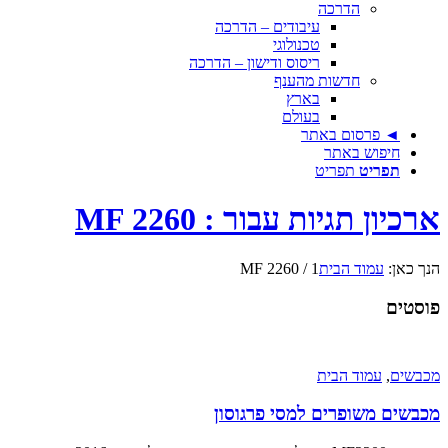
הדרכה
עיבודים – הדרכה
טכנולוגי
ריסוס ודישון – הדרכה
חדשות מהענף
בארץ
בעולם
◄ פרסום באתר
חיפוש באתר
תפריט
תפריט
ארכיון תגיות עבור : MF 2260
הנך כאן:
עמוד הבית
1
/
MF 2260
פוסטים
מכבשים
,
עמוד הבית
מכבשים משופרים למסי פרגוסון