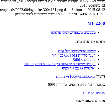
סדרת ה-MF2200 מקבלת מערכת קיצוץ חדשה לקראת 2016, המתיימרת לדאוג בעיקר לשלבים הבאים בשימוש בחבילות. הנה ההסבר
12 באוגוסט 2015
nt/uploads/2023/08/logo-site-300x131.png
dani Steinmann
2015-08-12
2015-08-12 07:15:51
05:05:52
מכבשים משופרים למסי פרגוסון
MF 2260
מכבשים משופרים למסי פרגוסון
מאמרים אחרונים
שיפור הקומביינים של קייס
רענון סדרות 6M ו-6R בג'ון דיר
עדכונים מ-Stihl
ג'ון דיר מציגה: הטרקטור הקונבנציונלי החזק בעולם
ואלטרה G עם גיר רציף
דוא"ל:
agrinews100@gmail.com
כתובת: ת.ד. 959, חרוצים, מיקוד 60917
מדיניות פרטיות
אתרים ששווה להכיר