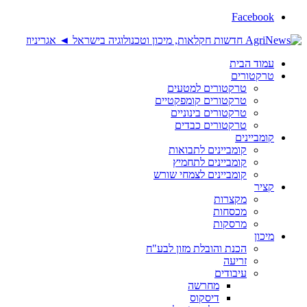
Facebook
עמוד הבית
טרקטורים
טרקטורים למטעים
טרקטורים קומפקטיים
טרקטורים בינוניים
טרקטורים כבדים
קומביינים
קומביינים לתבואות
קומביינים לתחמיץ
קומביינים לצמחי שורש
קציר
מקצרות
מכסחות
מרסקות
מיכון
הכנת והובלת מזון לבע"ח
זריעה
עיבודים
מחרשה
דיסקוס