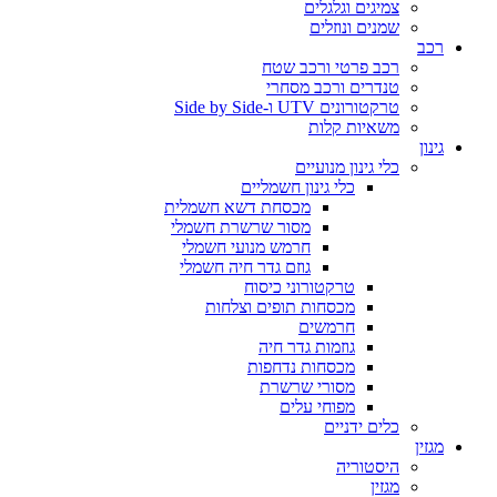
צמיגים וגלגלים
שמנים ונוזלים
רכב
רכב פרטי ורכב שטח
טנדרים ורכב מסחרי
טרקטורונים UTV ו-Side by Side
משאיות קלות
גינון
כלי גינון מנועיים
כלי גינון חשמליים
מכסחת דשא חשמלית
מסור שרשרת חשמלי
חרמש מנועי חשמלי
גוזם גדר חיה חשמלי
טרקטורוני כיסוח
מכסחות תופים וצלחות
חרמשים
גוזמות גדר חיה
מכסחות נדחפות
מסורי שרשרת
מפוחי עלים
כלים ידניים
מגזין
היסטוריה
מגזין