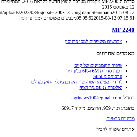
סדרת ה-MF2200 מקבלת מערכת קיצוץ חדשה לקראת 2016, המתיימרת לדאוג בעיקר לשלבים הבאים בשימוש בחבילות. הנה ההסבר
12 באוגוסט 2015
nt/uploads/2023/08/logo-site-300x131.png
dani Steinmann
2015-08-12
2015-08-12 07:15:51
05:05:52
מכבשים משופרים למסי פרגוסון
MF 2240
מכבשים משופרים למסי פרגוסון
מאמרים אחרונים
שיפור הקומביינים של קייס
רענון סדרות 6M ו-6R בג'ון דיר
עדכונים מ-Stihl
ג'ון דיר מציגה: הטרקטור הקונבנציונלי החזק בעולם
ואלטרה G עם גיר רציף
דוא"ל:
agrinews100@gmail.com
כתובת: ת.ד. 959, חרוצים, מיקוד 60917
מדיניות פרטיות
אתרים ששווה להכיר