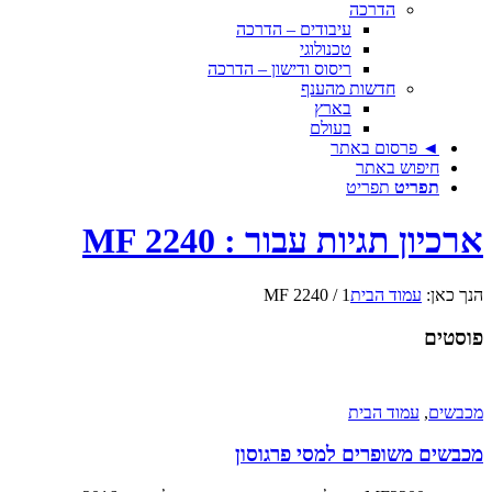
הדרכה
עיבודים – הדרכה
טכנולוגי
ריסוס ודישון – הדרכה
חדשות מהענף
בארץ
בעולם
◄ פרסום באתר
חיפוש באתר
תפריט
תפריט
ארכיון תגיות עבור : MF 2240
הנך כאן:
עמוד הבית
1
/
MF 2240
פוסטים
מכבשים
,
עמוד הבית
מכבשים משופרים למסי פרגוסון