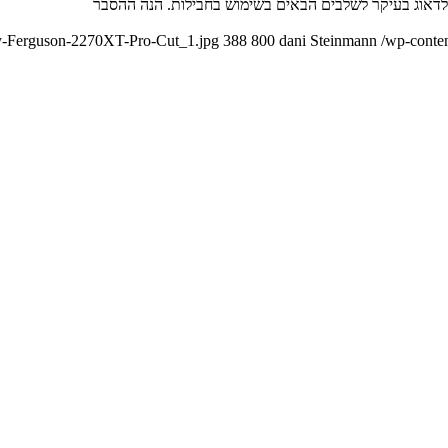
ey-Ferguson-2270XT-Pro-Cut_1.jpg
388
800
dani Steinmann
/wp-conte