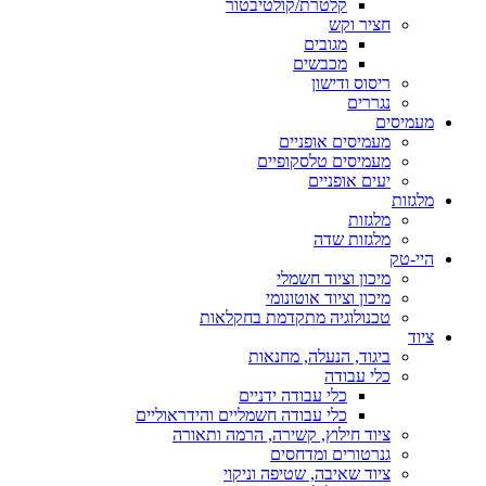
קלטרת/קולטיבטור
חציר וקש
מגובים
מכבשים
ריסוס ודישון
נגררים
מעמיסים
מעמיסים אופניים
מעמיסים טלסקופיים
יעים אופניים
מלגזות
מלגזות
מלגזות שדה
היי-טק
מיכון וציוד חשמלי
מיכון וציוד אוטונומי
טכנולוגיה מתקדמת בחקלאות
ציוד
ביגוד, הנעלה, מחנאות
כלי עבודה
כלי עבודה ידניים
כלי עבודה חשמליים והידראוליים
ציוד חילוץ, קשירה, הרמה ותאורה
גנרטורים ומדחסים
ציוד שאיבה, שטיפה וניקוי