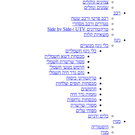
צמיגים וגלגלים
שמנים ונוזלים
רכב
רכב פרטי ורכב שטח
טנדרים ורכב מסחרי
טרקטורונים UTV ו-Side by Side
משאיות קלות
גינון
כלי גינון מנועיים
כלי גינון חשמליים
מכסחת דשא חשמלית
מסור שרשרת חשמלי
חרמש מנועי חשמלי
גוזם גדר חיה חשמלי
טרקטורוני כיסוח
מכסחות תופים וצלחות
חרמשים
גוזמות גדר חיה
מכסחות נדחפות
מסורי שרשרת
מפוחי עלים
כלים ידניים
מגזין
היסטוריה
מגזין