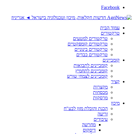
Facebook
עמוד הבית
טרקטורים
טרקטורים למטעים
טרקטורים קומפקטיים
טרקטורים בינוניים
טרקטורים כבדים
קומביינים
קומביינים לתבואות
קומביינים לתחמיץ
קומביינים לצמחי שורש
קציר
מקצרות
מכסחות
מרסקות
מיכון
הכנת והובלת מזון לבע"ח
זריעה
עיבודים
מחרשה
דיסקוס