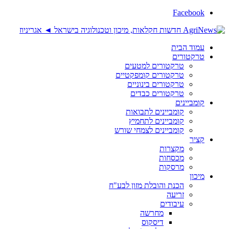
Facebook
עמוד הבית
טרקטורים
טרקטורים למטעים
טרקטורים קומפקטיים
טרקטורים בינוניים
טרקטורים כבדים
קומביינים
קומביינים לתבואות
קומביינים לתחמיץ
קומביינים לצמחי שורש
קציר
מקצרות
מכסחות
מרסקות
מיכון
הכנת והובלת מזון לבע"ח
זריעה
עיבודים
מחרשה
דיסקוס