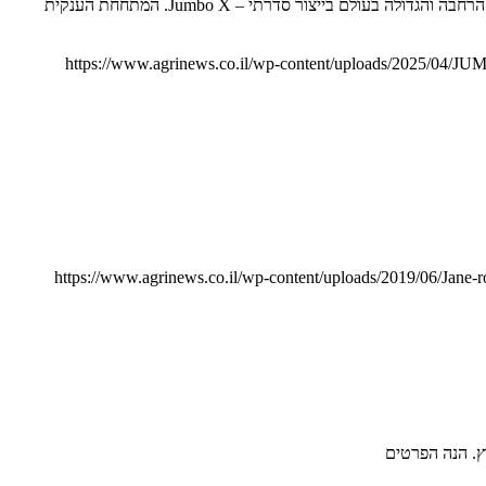
Maschio Gaspardo Jumbo X היא המתחחת הגדולה בעולם עם רוחב עבודה של עד 10 מטרים Maschio Gaspardo האיטלקייה משיקה את המתחחת הרחבה והגדולה בעולם בייצור סדרתי – Jumbo X. המתחחת הענקית
https://www.agrinews.co.il/wp-content/uploads/2025/04
https://www.agrinews.co.il/wp-content/uploads/2019/06/Jane-rot
רץ. הנה הפרטים