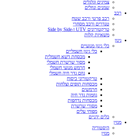
צמיגים וגלגלים
שמנים ונוזלים
רכב
רכב פרטי ורכב שטח
טנדרים ורכב מסחרי
טרקטורונים UTV ו-Side by Side
משאיות קלות
גינון
כלי גינון מנועיים
כלי גינון חשמליים
מכסחת דשא חשמלית
מסור שרשרת חשמלי
חרמש מנועי חשמלי
גוזם גדר חיה חשמלי
טרקטורוני כיסוח
מכסחות תופים וצלחות
חרמשים
גוזמות גדר חיה
מכסחות נדחפות
מסורי שרשרת
מפוחי עלים
כלים ידניים
מגזין
היסטוריה
מגזין