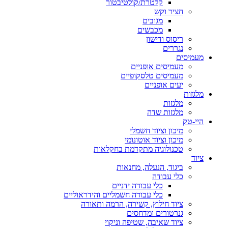
קלטרת/קולטיבטור
חציר וקש
מגובים
מכבשים
ריסוס ודישון
נגררים
מעמיסים
מעמיסים אופניים
מעמיסים טלסקופיים
יעים אופניים
מלגזות
מלגזות
מלגזות שדה
היי-טק
מיכון וציוד חשמלי
מיכון וציוד אוטונומי
טכנולוגיה מתקדמת בחקלאות
ציוד
ביגוד, הנעלה, מחנאות
כלי עבודה
כלי עבודה ידניים
כלי עבודה חשמליים והידראוליים
ציוד חילוץ, קשירה, הרמה ותאורה
גנרטורים ומדחסים
ציוד שאיבה, שטיפה וניקוי