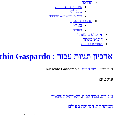
הדרכה
עיבודים – הדרכה
טכנולוגי
ריסוס ודישון – הדרכה
חדשות מהענף
בארץ
בעולם
◄ פרסום באתר
חיפוש באתר
תפריט
תפריט
ארכיון תגיות עבור : Maschio Gaspardo
הנך כאן:
עמוד הבית
1
/
Maschio Gaspardo
פוסטים
עיבודים
,
עמוד הבית
,
קלטרת/קולטיבטור
המתחחת הגדולה בעולם