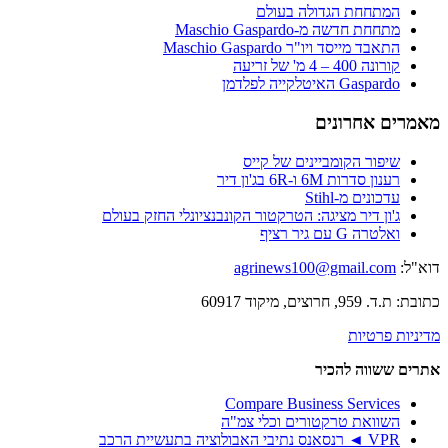
המתחחת הגדולה בעולם
מתחחת חדשה מ-Maschio Gaspardo
התאבד מייסד ויו"ר Maschio Gaspardo
קורונה 400 – 4 מ' של זריעה
Gaspardo האיטלקייה לפלדמן
מאמרים אחרונים
שיפור הקומביינים של קייס
רענון סדרות 6M ו-6R בג'ון דיר
עדכונים מ-Stihl
ג'ון דיר מציגה: הטרקטור הקונבנציונלי החזק בעולם
ואלטרה G עם גיר רציף
דוא"ל:
agrinews100@gmail.com
כתובת: ת.ד. 959, חרוצים, מיקוד 60917
מדיניות פרטיות
אתרים ששווה להכיר
Compare Business Services
השוואת טרקטורים וכלי צמ"ה
VPR ◄ רנסאנס נתיבי האבולוציה בתעשיית הרכב