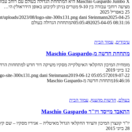
מציעה רוחבי עבודה בין 9-10 מטרים (ניתן לקיבוע באופן הידראולי) הי…
25 באפריל 2025
nt/uploads/2023/08/logo-site-300x131.png
dani Steinmann
2025-04-25
2025-04-05 08:31:16
05:05:49
המתחחת הגדולה בעולם
עיבודים
,
עמוד הבית
מתחחת חדשה מ-Maschio Gaspardo
מומחית המיכון החקלאי האיטלקייה מסקיו משיקה דור חדש למתחחות הרחבו
12 ביוני 2019
ogo-site-300x131.png
dani Steinmann
2019-06-12 05:05:57
2019-07-22
16:46:16
מתחחת חדשה מ-Maschio Gaspardo
בעולם
,
חדשות מהענף
,
עמוד הבית
התאבד מייסד ויו"ר Maschio Gaspardo
יו"ר קונצרן המיכון והציוד החקלאי הגדול מאיטליה – אגידיו מסקיו – שם ק
28 ביוני 2015