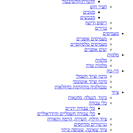
קלטרת/קולטיבטור
חציר וקש
מגובים
מכבשים
ריסוס ודישון
נגררים
מעמיסים
מעמיסים אופניים
מעמיסים טלסקופיים
יעים אופניים
מלגזות
מלגזות
מלגזות שדה
היי-טק
מיכון וציוד חשמלי
מיכון וציוד אוטונומי
טכנולוגיה מתקדמת בחקלאות
ציוד
ביגוד, הנעלה, מחנאות
כלי עבודה
כלי עבודה ידניים
כלי עבודה חשמליים והידראוליים
ציוד חילוץ, קשירה, הרמה ותאורה
גנרטורים ומדחסים
ציוד שאיבה, שטיפה וניקוי