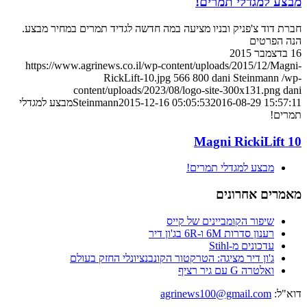
מבצע למגדלי תמרים!
חברת דוד צ'פניק ובניו מציעה במה חדשה לגדיד תמרים במחיר מבצע.
הנה הפרטים
16 בדצמבר 2015
https://www.agrinews.co.il/wp-content/uploads/2015/12/Magni-
RickLift-10.jpg
566
800
dani Steinmann
/wp-
content/uploads/2023/08/logo-site-300x131.png
dani
2016-08-29 15:57:11
2015-12-16 05:05:53
Steinmann
מבצע למגדלי
תמרים!
Magni RickiLift 10
מבצע למגדלי תמרים!
מאמרים אחרונים
שיפור הקומביינים של קייס
רענון סדרות 6M ו-6R בג'ון דיר
עדכונים מ-Stihl
ג'ון דיר מציגה: הטרקטור הקונבנציונלי החזק בעולם
ואלטרה G עם גיר רציף
דוא"ל:
agrinews100@gmail.com