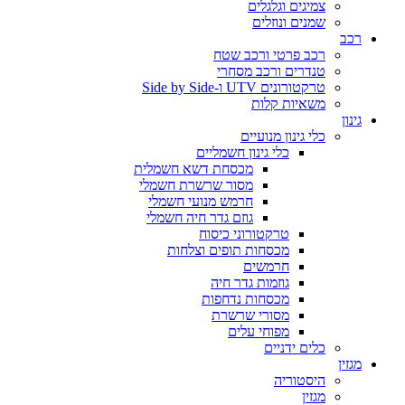
צמיגים וגלגלים
שמנים ונוזלים
רכב
רכב פרטי ורכב שטח
טנדרים ורכב מסחרי
טרקטורונים UTV ו-Side by Side
משאיות קלות
גינון
כלי גינון מנועיים
כלי גינון חשמליים
מכסחת דשא חשמלית
מסור שרשרת חשמלי
חרמש מנועי חשמלי
גוזם גדר חיה חשמלי
טרקטורוני כיסוח
מכסחות תופים וצלחות
חרמשים
גוזמות גדר חיה
מכסחות נדחפות
מסורי שרשרת
מפוחי עלים
כלים ידניים
מגזין
היסטוריה
מגזין