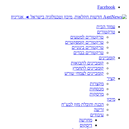
Facebook
עמוד הבית
טרקטורים
טרקטורים למטעים
טרקטורים קומפקטיים
טרקטורים בינוניים
טרקטורים כבדים
קומביינים
קומביינים לתבואות
קומביינים לתחמיץ
קומביינים לצמחי שורש
קציר
מקצרות
מכסחות
מרסקות
מיכון
הכנת והובלת מזון לבע"ח
זריעה
עיבודים
מחרשה
דיסקוס