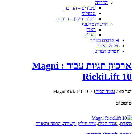
הדרכה
עיבודים – הדרכה
טכנולוגי
ריסוס ודישון – הדרכה
חדשות מהענף
בארץ
בעולם
◄ פרסום באתר
חיפוש באתר
תפריט
תפריט
ארכיון תגיות עבור : Magni
RickiLift 10
הנך כאן:
עמוד הבית
1
/
Magni RickiLift 10
פוסטים
מלגזות
,
עמוד הבית
,
ציוד חילוץ, קשירה, הרמה ותאורה