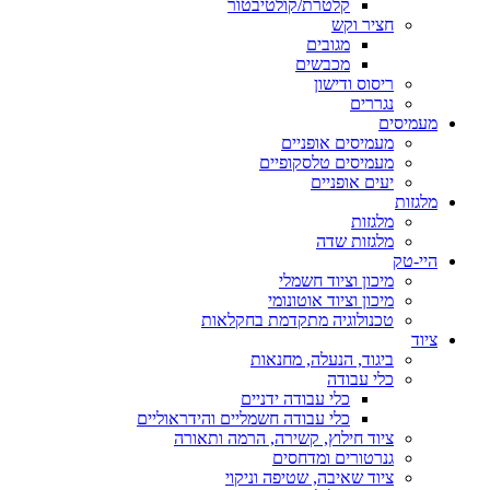
קלטרת/קולטיבטור
חציר וקש
מגובים
מכבשים
ריסוס ודישון
נגררים
מעמיסים
מעמיסים אופניים
מעמיסים טלסקופיים
יעים אופניים
מלגזות
מלגזות
מלגזות שדה
היי-טק
מיכון וציוד חשמלי
מיכון וציוד אוטונומי
טכנולוגיה מתקדמת בחקלאות
ציוד
ביגוד, הנעלה, מחנאות
כלי עבודה
כלי עבודה ידניים
כלי עבודה חשמליים והידראוליים
ציוד חילוץ, קשירה, הרמה ותאורה
גנרטורים ומדחסים
ציוד שאיבה, שטיפה וניקוי