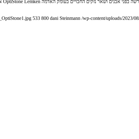
_OptiStone1.jpg
533
800
dani Steinmann
/wp-content/uploads/2023/08