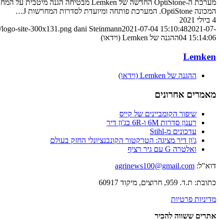
המכונה OptiStone. המערכת פותחה ומיועדת לסדרות המחרשות J…
4 ביולי 2021
/logo-site-300x131.png
dani Steinmann
2021-07-04 15:10:48
2021-07-
04 15:14:06
ההגנה של Lemken (וידאו)
Lemken
ההגנה של Lemken (וידאו)
מאמרים אחרונים
שיפור הקומביינים של קייס
רענון סדרות 6M ו-6R בג'ון דיר
עדכונים מ-Stihl
ג'ון דיר מציגה: הטרקטור הקונבנציונלי החזק בעולם
ואלטרה G עם גיר רציף
דוא"ל:
agrinews100@gmail.com
כתובת: ת.ד. 959, חרוצים, מיקוד 60917
מדיניות פרטיות
אתרים ששווה להכיר