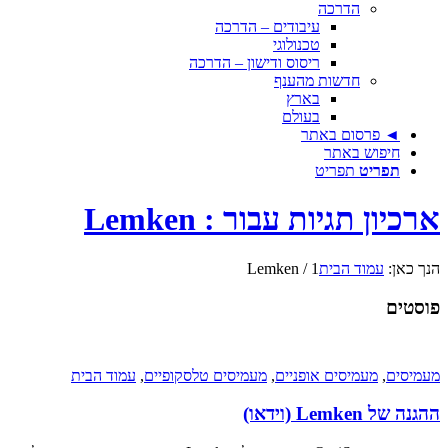
הדרכה
עיבודים – הדרכה
טכנולוגי
ריסוס ודישון – הדרכה
חדשות מהענף
בארץ
בעולם
◄ פרסום באתר
חיפוש באתר
תפריט
תפריט
ארכיון תגיות עבור : Lemken
הנך כאן:
עמוד הבית
1
/
Lemken
פוסטים
מעמיסים
,
מעמיסים אופניים
,
מעמיסים טלסקופיים
,
עמוד הבית
ההגנה של Lemken (וידאו)