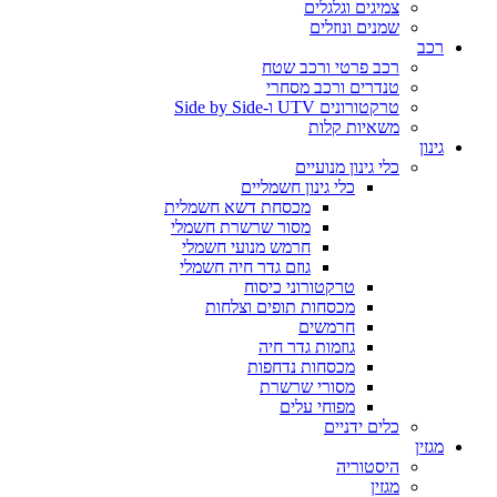
צמיגים וגלגלים
שמנים ונוזלים
רכב
רכב פרטי ורכב שטח
טנדרים ורכב מסחרי
טרקטורונים UTV ו-Side by Side
משאיות קלות
גינון
כלי גינון מנועיים
כלי גינון חשמליים
מכסחת דשא חשמלית
מסור שרשרת חשמלי
חרמש מנועי חשמלי
גוזם גדר חיה חשמלי
טרקטורוני כיסוח
מכסחות תופים וצלחות
חרמשים
גוזמות גדר חיה
מכסחות נדחפות
מסורי שרשרת
מפוחי עלים
כלים ידניים
מגזין
היסטוריה
מגזין