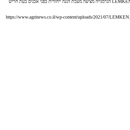
מערכת ה-OptiStone החדשה של Lemken מבטיחה הגנה מיטבית על המחרשה בפני אבנים ושאר נזקים החבויים בעומק האדמה LEMKEN OptiStone Lemken הגרמנייה מציעה מעכת הגנה ייחודית בפני אבנים בעת חריש
https://www.agrinews.co.il/wp-content/uploads/2021/07/LEMKEN