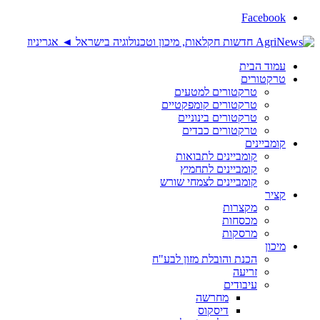
Facebook
עמוד הבית
טרקטורים
טרקטורים למטעים
טרקטורים קומפקטיים
טרקטורים בינוניים
טרקטורים כבדים
קומביינים
קומביינים לתבואות
קומביינים לתחמיץ
קומביינים לצמחי שורש
קציר
מקצרות
מכסחות
מרסקות
מיכון
הכנת והובלת מזון לבע"ח
זריעה
עיבודים
מחרשה
דיסקוס