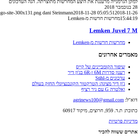
למקן הגרמנייה מרעננת את היצע המחרשות מתוצרתה. הנה העדכונים
28 בנובמבר 2018
ogo-site-300x131.png
dani Steinmann
2018-11-28 05:05:51
2018-11-26
15:44:19
מחרשות חדשות מ-Lemken
Lemken Juvel 7 M
מחרשות חדשות מ-Lemken
מאמרים אחרונים
שיפור הקומביינים של קייס
רענון סדרות 6M ו-6R בג'ון דיר
עדכונים מ-Stihl
ג'ון דיר מציגה: הטרקטור הקונבנציונלי החזק בעולם
ואלטרה G עם גיר רציף
דוא"ל:
agrinews100@gmail.com
כתובת: ת.ד. 959, חרוצים, מיקוד 60917
מדיניות פרטיות
אתרים ששווה להכיר