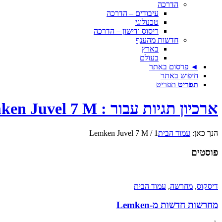
הדרכה
עיבודים – הדרכה
טכנולוגי
ריסוס ודישון – הדרכה
חדשות מהענף
בארץ
בעולם
◄ פרסום באתר
חיפוש באתר
תפריט
תפריט
ארכיון תגיות עבור : Lemken Juvel 7 M
הנך כאן:
עמוד הבית
1
/
Lemken Juvel 7 M
פוסטים
דיסקוס
,
מחרשה
,
עמוד הבית
מחרשות חדשות מ-Lemken