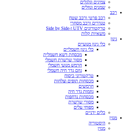
צמיגים וגלגלים
שמנים ונוזלים
רכב
רכב פרטי ורכב שטח
טנדרים ורכב מסחרי
טרקטורונים UTV ו-Side by Side
משאיות קלות
גינון
כלי גינון מנועיים
כלי גינון חשמליים
מכסחת דשא חשמלית
מסור שרשרת חשמלי
חרמש מנועי חשמלי
גוזם גדר חיה חשמלי
טרקטורוני כיסוח
מכסחות תופים וצלחות
חרמשים
גוזמות גדר חיה
מכסחות נדחפות
מסורי שרשרת
מפוחי עלים
כלים ידניים
מגזין
היסטוריה
מגזין