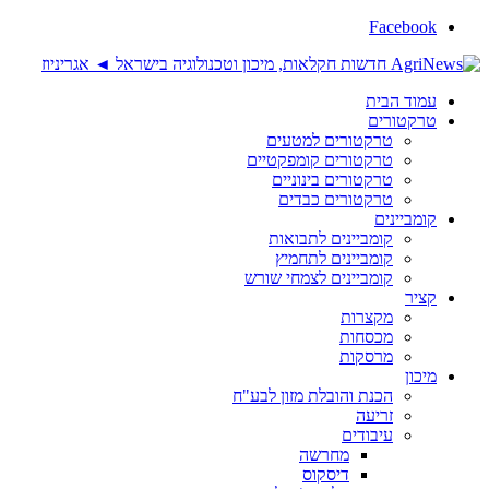
Facebook
עמוד הבית
טרקטורים
טרקטורים למטעים
טרקטורים קומפקטיים
טרקטורים בינוניים
טרקטורים כבדים
קומביינים
קומביינים לתבואות
קומביינים לתחמיץ
קומביינים לצמחי שורש
קציר
מקצרות
מכסחות
מרסקות
מיכון
הכנת והובלת מזון לבע"ח
זריעה
עיבודים
מחרשה
דיסקוס