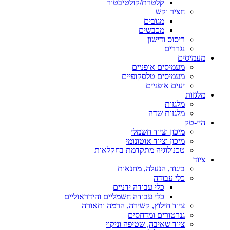
קלטרת/קולטיבטור
חציר וקש
מגובים
מכבשים
ריסוס ודישון
נגררים
מעמיסים
מעמיסים אופניים
מעמיסים טלסקופיים
יעים אופניים
מלגזות
מלגזות
מלגזות שדה
היי-טק
מיכון וציוד חשמלי
מיכון וציוד אוטונומי
טכנולוגיה מתקדמת בחקלאות
ציוד
ביגוד, הנעלה, מחנאות
כלי עבודה
כלי עבודה ידניים
כלי עבודה חשמליים והידראוליים
ציוד חילוץ, קשירה, הרמה ותאורה
גנרטורים ומדחסים
ציוד שאיבה, שטיפה וניקוי