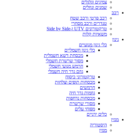
צמיגים וגלגלים
שמנים ונוזלים
רכב
רכב פרטי ורכב שטח
טנדרים ורכב מסחרי
טרקטורונים UTV ו-Side by Side
משאיות קלות
גינון
כלי גינון מנועיים
כלי גינון חשמליים
מכסחת דשא חשמלית
מסור שרשרת חשמלי
חרמש מנועי חשמלי
גוזם גדר חיה חשמלי
טרקטורוני כיסוח
מכסחות תופים וצלחות
חרמשים
גוזמות גדר חיה
מכסחות נדחפות
מסורי שרשרת
מפוחי עלים
כלים ידניים
מגזין
היסטוריה
מגזין