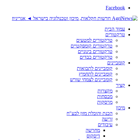
Facebook
עמוד הבית
טרקטורים
טרקטורים למטעים
טרקטורים קומפקטיים
טרקטורים בינוניים
טרקטורים כבדים
קומביינים
קומביינים לתבואות
קומביינים לתחמיץ
קומביינים לצמחי שורש
קציר
מקצרות
מכסחות
מרסקות
מיכון
הכנת והובלת מזון לבע"ח
זריעה
עיבודים
מחרשה
דיסקוס