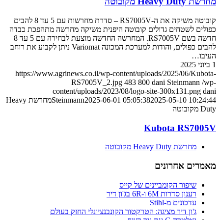
מחרשת Heavy Duty מקובוטה
קובוטה משיקה את ה-RS7005V – סדרת מחרשות עם 5 עד 8 להבים
כפולים לשטחים גדולים קובוטה היפנית משיקה מחרשה מתהפכת כבדה
חדשה בשם RS7005V. המחרשה החדשה מוצעת לבחירה עם 5 עד 8
להבים כפולים, והודות למערכת המכונה Variomat ניתן לקבוע את רוחב
העיבו…
1 ביוני 2025
https://www.agrinews.co.il/wp-content/uploads/2025/06/Kubota-
RS7005V_2.jpg
483
800
dani Steinmann
/wp-
content/uploads/2023/08/logo-site-300x131.png
dani
2025-05-10 10:24:44
2025-06-01 05:05:38
Steinmann
מחרשת Heavy
Duty מקובוטה
Kubota RS7005V
מחרשת Heavy Duty מקובוטה
מאמרים אחרונים
שיפור הקומביינים של קייס
רענון סדרות 6M ו-6R בג'ון דיר
עדכונים מ-Stihl
ג'ון דיר מציגה: הטרקטור הקונבנציונלי החזק בעולם