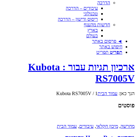
הדרכה
עיבודים – הדרכה
טכנולוגי
ריסוס ודישון – הדרכה
חדשות מהענף
בארץ
בעולם
◄ פרסום באתר
חיפוש באתר
תפריט
תפריט
ארכיון תגיות עבור : Kubota
RS7005V
הנך כאן:
עמוד הבית
1
/
Kubota RS7005V
פוסטים
מחרשה
,
מיכון חקלאי
,
עיבודים
,
עמוד הבית