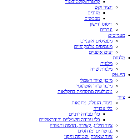
קלטרת/קולטיבטור
חציר וקש
מגובים
מכבשים
ריסוס ודישון
נגררים
מעמיסים
מעמיסים אופניים
מעמיסים טלסקופיים
יעים אופניים
מלגזות
מלגזות
מלגזות שדה
היי-טק
מיכון וציוד חשמלי
מיכון וציוד אוטונומי
טכנולוגיה מתקדמת בחקלאות
ציוד
ביגוד, הנעלה, מחנאות
כלי עבודה
כלי עבודה ידניים
כלי עבודה חשמליים והידראוליים
ציוד חילוץ, קשירה, הרמה ותאורה
גנרטורים ומדחסים
ציוד שאיבה, שטיפה וניקוי