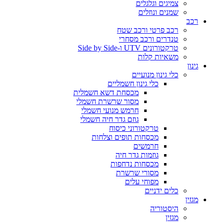
צמיגים וגלגלים
שמנים ונוזלים
רכב
רכב פרטי ורכב שטח
טנדרים ורכב מסחרי
טרקטורונים UTV ו-Side by Side
משאיות קלות
גינון
כלי גינון מנועיים
כלי גינון חשמליים
מכסחת דשא חשמלית
מסור שרשרת חשמלי
חרמש מנועי חשמלי
גוזם גדר חיה חשמלי
טרקטורוני כיסוח
מכסחות תופים וצלחות
חרמשים
גוזמות גדר חיה
מכסחות נדחפות
מסורי שרשרת
מפוחי עלים
כלים ידניים
מגזין
היסטוריה
מגזין