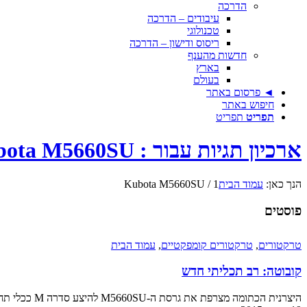
הדרכה
עיבודים – הדרכה
טכנולוגי
ריסוס ודישון – הדרכה
חדשות מהענף
בארץ
בעולם
◄ פרסום באתר
חיפוש באתר
תפריט
תפריט
ארכיון תגיות עבור : Kubota M5660SU
הנך כאן:
עמוד הבית
1
/
Kubota M5660SU
פוסטים
טרקטורים
,
טרקטורים קומפקטיים
,
עמוד הבית
קובוטה: רב תכליתי חדש
היצרנית הכתומה מצרפת את גרסת ה-M5660SU להיצע סדרה M ככלי תחרותי, חסכוני ורב משימתי המיועד גם למפעילים חסרי ניסיון