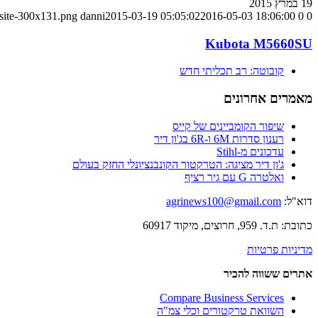
19 במרץ 2015
-site-300x131.png
danni
2015-03-19 05:05:02
2016-05-03 18:06:00
0
0
Kubota M5660SU
קובוטה: רב תכליתי חדש
מאמרים אחרונים
שיפור הקומביינים של קייס
רענון סדרות 6M ו-6R בג'ון דיר
עדכונים מ-Stihl
ג'ון דיר מציגה: הטרקטור הקונבנציונלי החזק בעולם
ואלטרה G עם גיר רציף
דוא"ל:
agrinews100@gmail.com
כתובת: ת.ד. 959, חרוצים, מיקוד 60917
מדיניות פרטיות
אתרים ששווה להכיר
Compare Business Services
השוואת טרקטורים וכלי צמ"ה