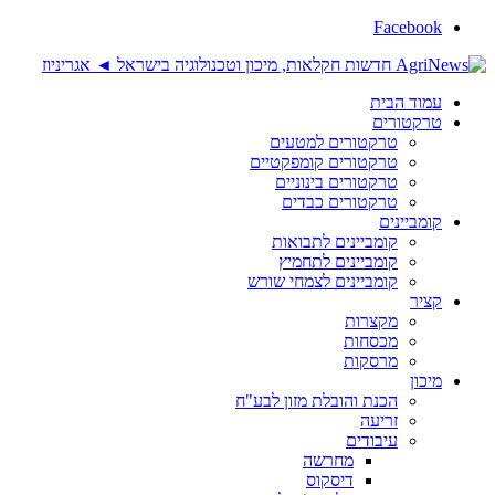
Facebook
עמוד הבית
טרקטורים
טרקטורים למטעים
טרקטורים קומפקטיים
טרקטורים בינוניים
טרקטורים כבדים
קומביינים
קומביינים לתבואות
קומביינים לתחמיץ
קומביינים לצמחי שורש
קציר
מקצרות
מכסחות
מרסקות
מיכון
הכנת והובלת מזון לבע"ח
זריעה
עיבודים
מחרשה
דיסקוס