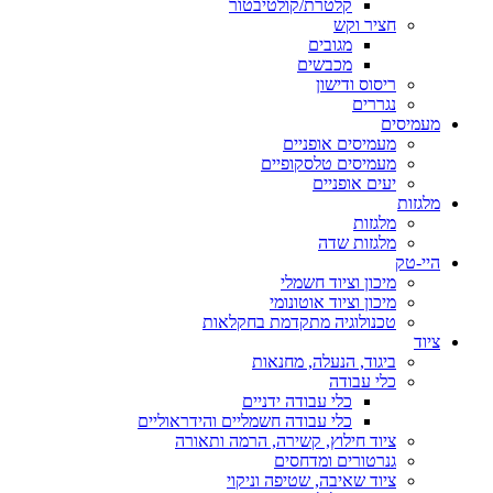
קלטרת/קולטיבטור
חציר וקש
מגובים
מכבשים
ריסוס ודישון
נגררים
מעמיסים
מעמיסים אופניים
מעמיסים טלסקופיים
יעים אופניים
מלגזות
מלגזות
מלגזות שדה
היי-טק
מיכון וציוד חשמלי
מיכון וציוד אוטונומי
טכנולוגיה מתקדמת בחקלאות
ציוד
ביגוד, הנעלה, מחנאות
כלי עבודה
כלי עבודה ידניים
כלי עבודה חשמליים והידראוליים
ציוד חילוץ, קשירה, הרמה ותאורה
גנרטורים ומדחסים
ציוד שאיבה, שטיפה וניקוי