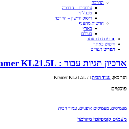
הדרכה
עיבודים – הדרכה
טכנולוגי
ריסוס ודישון – הדרכה
חדשות מהענף
בארץ
בעולם
◄ פרסום באתר
חיפוש באתר
תפריט
תפריט
ארכיון תגיות עבור : Kramer KL21.5L
הנך כאן:
עמוד הבית
1
/
Kramer KL21.5L
פוסטים
מעמיסים
,
מעמיסים אופניים
,
עמוד הבית
מעמיס קומפקטי מקרמר