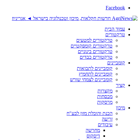
Facebook
עמוד הבית
טרקטורים
טרקטורים למטעים
טרקטורים קומפקטיים
טרקטורים בינוניים
טרקטורים כבדים
קומביינים
קומביינים לתבואות
קומביינים לתחמיץ
קומביינים לצמחי שורש
קציר
מקצרות
מכסחות
מרסקות
מיכון
הכנת והובלת מזון לבע"ח
זריעה
עיבודים
מחרשה
דיסקוס