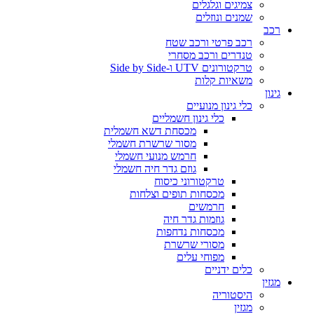
צמיגים וגלגלים
שמנים ונוזלים
רכב
רכב פרטי ורכב שטח
טנדרים ורכב מסחרי
טרקטורונים UTV ו-Side by Side
משאיות קלות
גינון
כלי גינון מנועיים
כלי גינון חשמליים
מכסחת דשא חשמלית
מסור שרשרת חשמלי
חרמש מנועי חשמלי
גוזם גדר חיה חשמלי
טרקטורוני כיסוח
מכסחות תופים וצלחות
חרמשים
גוזמות גדר חיה
מכסחות נדחפות
מסורי שרשרת
מפוחי עלים
כלים ידניים
מגזין
היסטוריה
מגזין