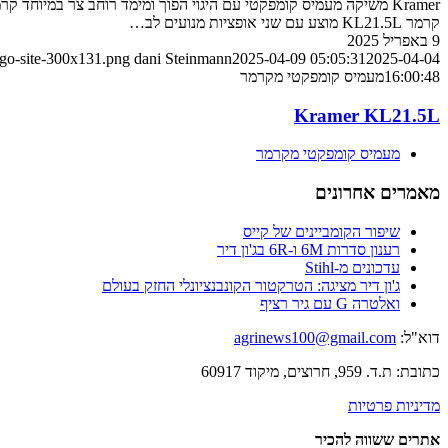
קרמר KL21.5L מוצע עם שני אופציות מנועים לב…
9 באפריל 2025
ogo-site-300x131.png
dani Steinmann
2025-04-09 05:05:31
2025-04-04
16:00:48
מעמיס קומפקטי מקרמר
Kramer KL21.5L
מעמיס קומפקטי מקרמר
מאמרים אחרונים
שיפור הקומביינים של קייס
רענון סדרות 6M ו-6R בג'ון דיר
עדכונים מ-Stihl
ג'ון דיר מציגה: הטרקטור הקונבנציונלי החזק בעולם
ואלטרה G עם גיר רציף
דוא"ל:
agrinews100@gmail.com
כתובת: ת.ד. 959, חרוצים, מיקוד 60917
מדיניות פרטיות
אתרים ששווה להכיר