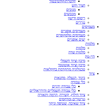
קלטרת/קולטיבטור
חציר וקש
מגובים
מכבשים
ריסוס ודישון
נגררים
מעמיסים
מעמיסים אופניים
מעמיסים טלסקופיים
יעים אופניים
מלגזות
מלגזות
מלגזות שדה
היי-טק
מיכון וציוד חשמלי
מיכון וציוד אוטונומי
טכנולוגיה מתקדמת בחקלאות
ציוד
ביגוד, הנעלה, מחנאות
כלי עבודה
כלי עבודה ידניים
כלי עבודה חשמליים והידראוליים
ציוד חילוץ, קשירה, הרמה ותאורה
גנרטורים ומדחסים
ציוד שאיבה, שטיפה וניקוי