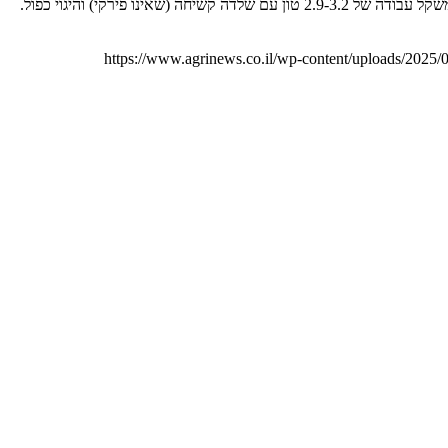
Kramer משיקה מעמיס קומפקטי עם היגוי הפוך ומימד רוחב צר במיוחד קרמר (Kramer) הגרמנייה משיקה את ה-KL21.5L – מעמיס אופני קומפקטי במשקל עבודה של 2.9-3.2 טון עם שלדה קשיחה (שאינו פירקי) והיגוי כפול.
https://www.agrinews.co.il/wp-content/uploads/2025/