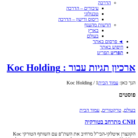
הדרכה
עיבודים – הדרכה
טכנולוגי
ריסוס ודישון – הדרכה
חדשות מהענף
בארץ
בעולם
◄ פרסום באתר
חיפוש באתר
תפריט
תפריט
ארכיון תגיות עבור : Koc Holding
הנך כאן:
עמוד הבית
1
/
Koc Holding
פוסטים
בעולם
,
טרקטורים
,
עמוד הבית
CNH מתרחב בטורקיה
הקונצרן איטלקי-הבי"ל מרחיב את השת"פ עם השותף הטורקי Koc