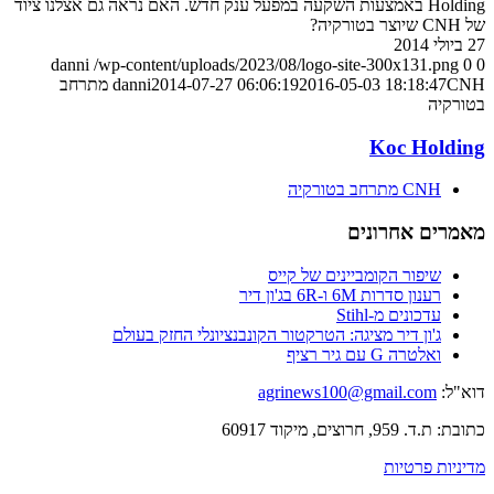
Holding באמצעות השקעה במפעל ענק חדש. האם נראה גם אצלנו ציוד
של CNH שיוצר בטורקיה?
27 ביולי 2014
danni
/wp-content/uploads/2023/08/logo-site-300x131.png
0
0
2016-05-03 18:18:47
2014-07-27 06:06:19
danni
CNH מתרחב
בטורקיה
Koc Holding
CNH מתרחב בטורקיה
מאמרים אחרונים
שיפור הקומביינים של קייס
רענון סדרות 6M ו-6R בג'ון דיר
עדכונים מ-Stihl
ג'ון דיר מציגה: הטרקטור הקונבנציונלי החזק בעולם
ואלטרה G עם גיר רציף
דוא"ל:
agrinews100@gmail.com
כתובת: ת.ד. 959, חרוצים, מיקוד 60917
מדיניות פרטיות