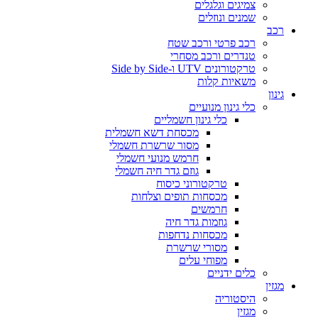
צמיגים וגלגלים
שמנים ונוזלים
רכב
רכב פרטי ורכב שטח
טנדרים ורכב מסחרי
טרקטורונים UTV ו-Side by Side
משאיות קלות
גינון
כלי גינון מנועיים
כלי גינון חשמליים
מכסחת דשא חשמלית
מסור שרשרת חשמלי
חרמש מנועי חשמלי
גוזם גדר חיה חשמלי
טרקטורוני כיסוח
מכסחות תופים וצלחות
חרמשים
גוזמות גדר חיה
מכסחות נדחפות
מסורי שרשרת
מפוחי עלים
כלים ידניים
מגזין
היסטוריה
מגזין