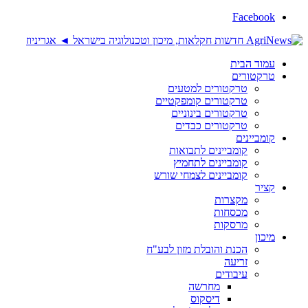
Facebook
עמוד הבית
טרקטורים
טרקטורים למטעים
טרקטורים קומפקטיים
טרקטורים בינוניים
טרקטורים כבדים
קומביינים
קומביינים לתבואות
קומביינים לתחמיץ
קומביינים לצמחי שורש
קציר
מקצרות
מכסחות
מרסקות
מיכון
הכנת והובלת מזון לבע"ח
זריעה
עיבודים
מחרשה
דיסקוס