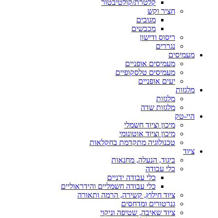
קלטרת/קולטיבטור
חציר וקש
מגובים
מכבשים
ריסוס ודישון
נגררים
מעמיסים
מעמיסים אופניים
מעמיסים טלסקופיים
יעים אופניים
מלגזות
מלגזות
מלגזות שדה
היי-טק
מיכון וציוד חשמלי
מיכון וציוד אוטונומי
טכנולוגיה מתקדמת בחקלאות
ציוד
ביגוד, הנעלה, מחנאות
כלי עבודה
כלי עבודה ידניים
כלי עבודה חשמליים והידראוליים
ציוד חילוץ, קשירה, הרמה ותאורה
גנרטורים ומדחסים
ציוד שאיבה, שטיפה וניקוי