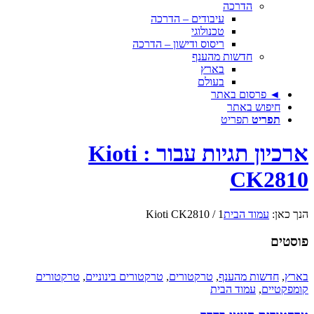
הדרכה
עיבודים – הדרכה
טכנולוגי
ריסוס ודישון – הדרכה
חדשות מהענף
בארץ
בעולם
◄ פרסום באתר
חיפוש באתר
תפריט
תפריט
ארכיון תגיות עבור : Kioti
CK2810
הנך כאן:
עמוד הבית
1
/
Kioti CK2810
פוסטים
בארץ
,
חדשות מהענף
,
טרקטורים
,
טרקטורים בינוניים
,
טרקטורים
קומפקטיים
,
עמוד הבית