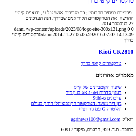
טרקטורים קיוטי בדרך
"פרימיום במחיר תחרותי"; כך מגדירים אנשי צ.ל.ע., יבואנית קיוטי
החדשה, את הטרקטורים הקוריאנים שבדרך. הנה העדכונים
27 בנובמבר 2014
danni
/wp-content/uploads/2023/08/logo-site-300x131.png
0
0
2016-07-07 14:13:09
2014-11-27 06:06:59
danni
טרקטורים קיוטי
בדרך
Kioti CK2810
טרקטורים קיוטי בדרך
מאמרים אחרונים
שיפור הקומביינים של קייס
רענון סדרות 6M ו-6R בג'ון דיר
עדכונים מ-Stihl
ג'ון דיר מציגה: הטרקטור הקונבנציונלי החזק בעולם
ואלטרה G עם גיר רציף
דוא"ל:
agrinews100@gmail.com
כתובת: ת.ד. 959, חרוצים, מיקוד 60917