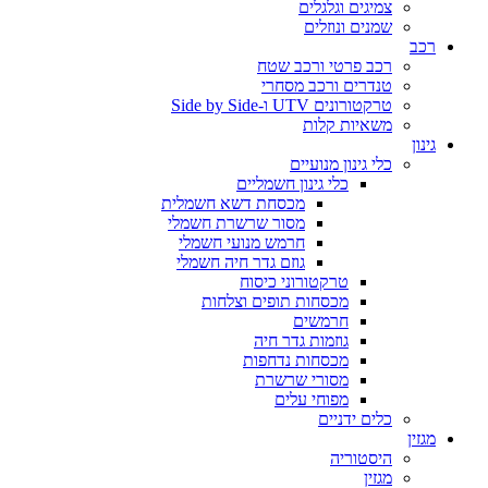
צמיגים וגלגלים
שמנים ונוזלים
רכב
רכב פרטי ורכב שטח
טנדרים ורכב מסחרי
טרקטורונים UTV ו-Side by Side
משאיות קלות
גינון
כלי גינון מנועיים
כלי גינון חשמליים
מכסחת דשא חשמלית
מסור שרשרת חשמלי
חרמש מנועי חשמלי
גוזם גדר חיה חשמלי
טרקטורוני כיסוח
מכסחות תופים וצלחות
חרמשים
גוזמות גדר חיה
מכסחות נדחפות
מסורי שרשרת
מפוחי עלים
כלים ידניים
מגזין
היסטוריה
מגזין