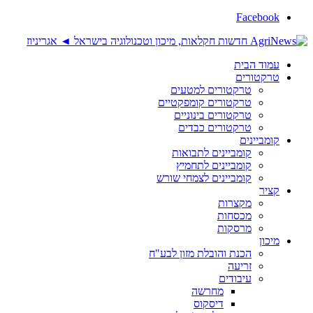
Facebook
עמוד הבית
טרקטורים
טרקטורים למטעים
טרקטורים קומפקטיים
טרקטורים בינוניים
טרקטורים כבדים
קומביינים
קומביינים לתבואות
קומביינים לתחמיץ
קומביינים לצמחי שורש
קציר
מקצרות
מכסחות
מרסקות
מיכון
הכנת והובלת מזון לבע"ח
זריעה
עיבודים
מחרשה
דיסקוס