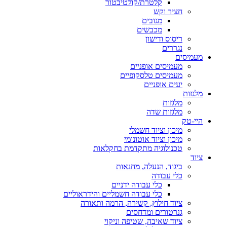
קלטרת/קולטיבטור
חציר וקש
מגובים
מכבשים
ריסוס ודישון
נגררים
מעמיסים
מעמיסים אופניים
מעמיסים טלסקופיים
יעים אופניים
מלגזות
מלגזות
מלגזות שדה
היי-טק
מיכון וציוד חשמלי
מיכון וציוד אוטונומי
טכנולוגיה מתקדמת בחקלאות
ציוד
ביגוד, הנעלה, מחנאות
כלי עבודה
כלי עבודה ידניים
כלי עבודה חשמליים והידראוליים
ציוד חילוץ, קשירה, הרמה ותאורה
גנרטורים ומדחסים
ציוד שאיבה, שטיפה וניקוי