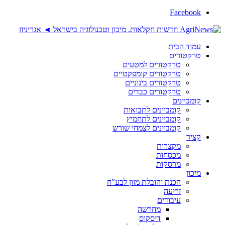
Facebook
עמוד הבית
טרקטורים
טרקטורים למטעים
טרקטורים קומפקטיים
טרקטורים בינוניים
טרקטורים כבדים
קומביינים
קומביינים לתבואות
קומביינים לתחמיץ
קומביינים לצמחי שורש
קציר
מקצרות
מכסחות
מרסקות
מיכון
הכנת והובלת מזון לבע"ח
זריעה
עיבודים
מחרשה
דיסקוס