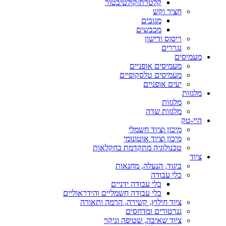
קלטרת/קולטיבטור
חציר וקש
מגובים
מכבשים
ריסוס ודישון
נגררים
מעמיסים
מעמיסים אופניים
מעמיסים טלסקופיים
יעים אופניים
מלגזות
מלגזות
מלגזות שדה
היי-טק
מיכון וציוד חשמלי
מיכון וציוד אוטונומי
טכנולוגיה מתקדמת בחקלאות
ציוד
ביגוד, הנעלה, מחנאות
כלי עבודה
כלי עבודה ידניים
כלי עבודה חשמליים והידראוליים
ציוד חילוץ, קשירה, הרמה ותאורה
גנרטורים ומדחסים
ציוד שאיבה, שטיפה וניקוי