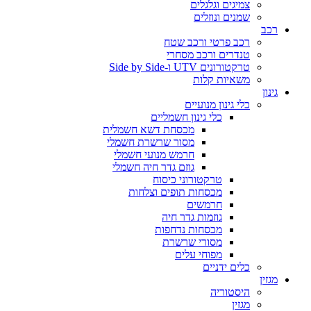
צמיגים וגלגלים
שמנים ונוזלים
רכב
רכב פרטי ורכב שטח
טנדרים ורכב מסחרי
טרקטורונים UTV ו-Side by Side
משאיות קלות
גינון
כלי גינון מנועיים
כלי גינון חשמליים
מכסחת דשא חשמלית
מסור שרשרת חשמלי
חרמש מנועי חשמלי
גוזם גדר חיה חשמלי
טרקטורוני כיסוח
מכסחות תופים וצלחות
חרמשים
גוזמות גדר חיה
מכסחות נדחפות
מסורי שרשרת
מפוחי עלים
כלים ידניים
מגזין
היסטוריה
מגזין