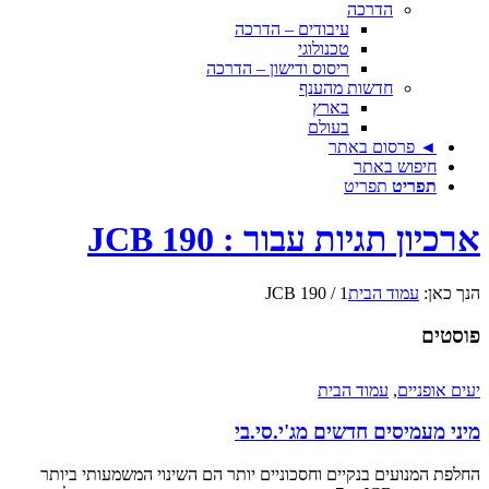
הדרכה
עיבודים – הדרכה
טכנולוגי
ריסוס ודישון – הדרכה
חדשות מהענף
בארץ
בעולם
◄ פרסום באתר
חיפוש באתר
תפריט
תפריט
ארכיון תגיות עבור : JCB 190
הנך כאן:
עמוד הבית
1
/
JCB 190
פוסטים
יעים אופניים
,
עמוד הבית
מיני מעמיסים חדשים מג'י.סי.בי
החלפת המנועים בנקיים וחסכוניים יותר הם השינוי המשמעותי ביותר