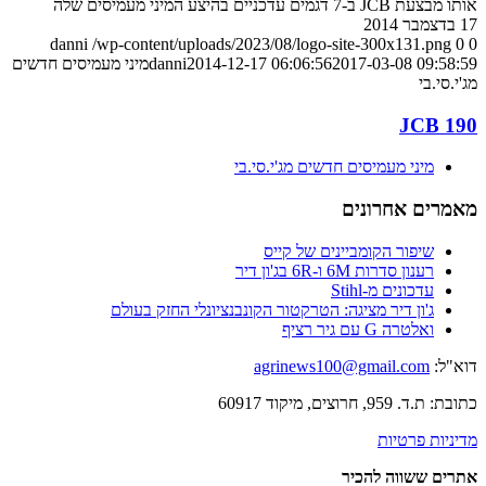
אותו מבצעת JCB ב-7 דגמים עדכניים בהיצע המיני מעמיסים שלה
17 בדצמבר 2014
danni
/wp-content/uploads/2023/08/logo-site-300x131.png
0
0
2017-03-08 09:58:59
2014-12-17 06:06:56
danni
מיני מעמיסים חדשים
מג'י.סי.בי
JCB 190
מיני מעמיסים חדשים מג'י.סי.בי
מאמרים אחרונים
שיפור הקומביינים של קייס
רענון סדרות 6M ו-6R בג'ון דיר
עדכונים מ-Stihl
ג'ון דיר מציגה: הטרקטור הקונבנציונלי החזק בעולם
ואלטרה G עם גיר רציף
דוא"ל:
agrinews100@gmail.com
כתובת: ת.ד. 959, חרוצים, מיקוד 60917
מדיניות פרטיות
אתרים ששווה להכיר