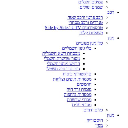
צמיגים וגלגלים
שמנים ונוזלים
רכב
רכב פרטי ורכב שטח
טנדרים ורכב מסחרי
טרקטורונים UTV ו-Side by Side
משאיות קלות
גינון
כלי גינון מנועיים
כלי גינון חשמליים
מכסחת דשא חשמלית
מסור שרשרת חשמלי
חרמש מנועי חשמלי
גוזם גדר חיה חשמלי
טרקטורוני כיסוח
מכסחות תופים וצלחות
חרמשים
גוזמות גדר חיה
מכסחות נדחפות
מסורי שרשרת
מפוחי עלים
כלים ידניים
מגזין
היסטוריה
מגזין