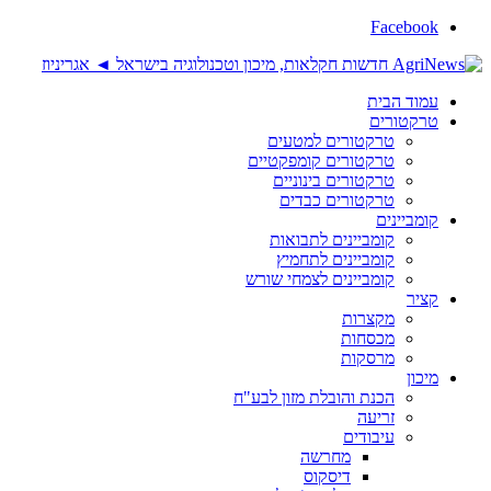
Facebook
עמוד הבית
טרקטורים
טרקטורים למטעים
טרקטורים קומפקטיים
טרקטורים בינוניים
טרקטורים כבדים
קומביינים
קומביינים לתבואות
קומביינים לתחמיץ
קומביינים לצמחי שורש
קציר
מקצרות
מכסחות
מרסקות
מיכון
הכנת והובלת מזון לבע"ח
זריעה
עיבודים
מחרשה
דיסקוס