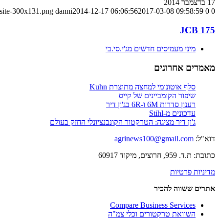
17 בדצמבר 2014
-site-300x131.png
danni
2014-12-17 06:06:56
2017-03-08 09:58:59
0
0
JCB 175
מיני מעמיסים חדשים מג'י.סי.בי
מאמרים אחרונים
סלף אוטונומי למחצה מתוצרת Kuhn
שיפור הקומביינים של קייס
רענון סדרות 6M ו-6R בג'ון דיר
עדכונים מ-Stihl
ג'ון דיר מציגה: הטרקטור הקונבנציונלי החזק בעולם
דוא"ל:
agrinews100@gmail.com
כתובת: ת.ד. 959, חרוצים, מיקוד 60917
מדיניות פרטיות
אתרים ששווה להכיר
Compare Business Services
השוואת טרקטורים וכלי צמ"ה