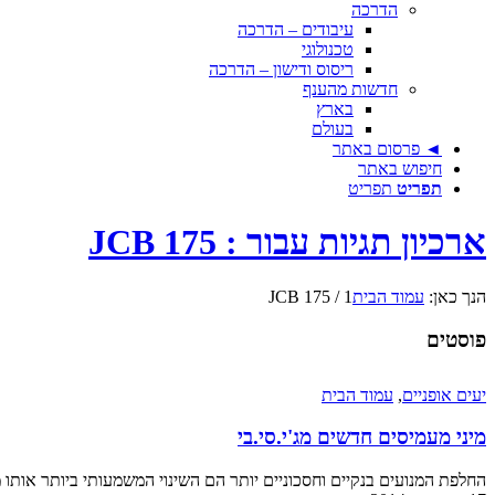
הדרכה
עיבודים – הדרכה
טכנולוגי
ריסוס ודישון – הדרכה
חדשות מהענף
בארץ
בעולם
◄ פרסום באתר
חיפוש באתר
תפריט
תפריט
ארכיון תגיות עבור : JCB 175
הנך כאן:
עמוד הבית
1
/
JCB 175
פוסטים
יעים אופניים
,
עמוד הבית
מיני מעמיסים חדשים מג'י.סי.בי
החלפת המנועים בנקיים וחסכוניים יותר הם השינוי המשמעותי ביותר אותו מבצעת JCB ב-7 דגמים עדכניים בהיצע המיני 