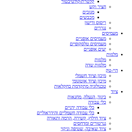
קלטרת/קולטיבטור
חציר וקש
מגובים
מכבשים
ריסוס ודישון
נגררים
מעמיסים
מעמיסים אופניים
מעמיסים טלסקופיים
יעים אופניים
מלגזות
מלגזות
מלגזות שדה
היי-טק
מיכון וציוד חשמלי
מיכון וציוד אוטונומי
טכנולוגיה מתקדמת בחקלאות
ציוד
ביגוד, הנעלה, מחנאות
כלי עבודה
כלי עבודה ידניים
כלי עבודה חשמליים והידראוליים
ציוד חילוץ, קשירה, הרמה ותאורה
גנרטורים ומדחסים
ציוד שאיבה, שטיפה וניקוי