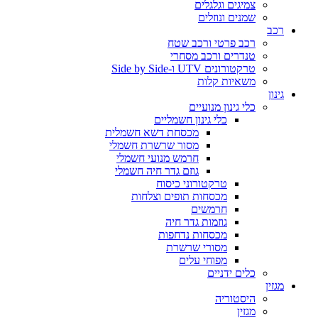
צמיגים וגלגלים
שמנים ונוזלים
רכב
רכב פרטי ורכב שטח
טנדרים ורכב מסחרי
טרקטורונים UTV ו-Side by Side
משאיות קלות
גינון
כלי גינון מנועיים
כלי גינון חשמליים
מכסחת דשא חשמלית
מסור שרשרת חשמלי
חרמש מנועי חשמלי
גוזם גדר חיה חשמלי
טרקטורוני כיסוח
מכסחות תופים וצלחות
חרמשים
גוזמות גדר חיה
מכסחות נדחפות
מסורי שרשרת
מפוחי עלים
כלים ידניים
מגזין
היסטוריה
מגזין