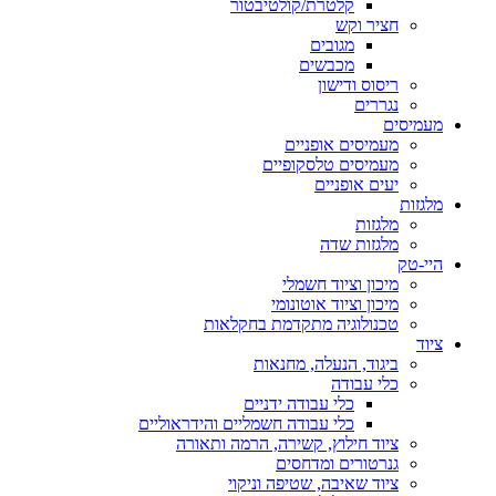
קלטרת/קולטיבטור
חציר וקש
מגובים
מכבשים
ריסוס ודישון
נגררים
מעמיסים
מעמיסים אופניים
מעמיסים טלסקופיים
יעים אופניים
מלגזות
מלגזות
מלגזות שדה
היי-טק
מיכון וציוד חשמלי
מיכון וציוד אוטונומי
טכנולוגיה מתקדמת בחקלאות
ציוד
ביגוד, הנעלה, מחנאות
כלי עבודה
כלי עבודה ידניים
כלי עבודה חשמליים והידראוליים
ציוד חילוץ, קשירה, הרמה ותאורה
גנרטורים ומדחסים
ציוד שאיבה, שטיפה וניקוי