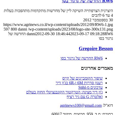
RW6 החדשה של גרגור בסו
היצרנית הצרפתייה השיקה ליין של מחרשות מתקדמות מתהפכות בעלות
4 עד 6 להבים
30 בספטמבר 2012
https://www.agrinews.co.il/wp-content/uploads/2012/09/RW6-1.jpg
597
800
danni
/wp-content/uploads/2023/08/logo-site-300x131.png
2023-09-17 09:18:28
2012-09-30 18:46:44
danni
RW6 החדשה של
גרגור בסו
Gregoire Besson
RW6 החדשה של גרגור בסו
מאמרים אחרונים
שיפור הקומביינים של קייס
רענון סדרות 6M ו-6R בג'ון דיר
עדכונים מ-Stihl
ג'ון דיר מציגה: הטרקטור הקונבנציונלי החזק בעולם
ואלטרה G עם גיר רציף
דוא"ל:
agrinews100@gmail.com
כתובת: ת.ד. 959, חרוצים, מיקוד 60917