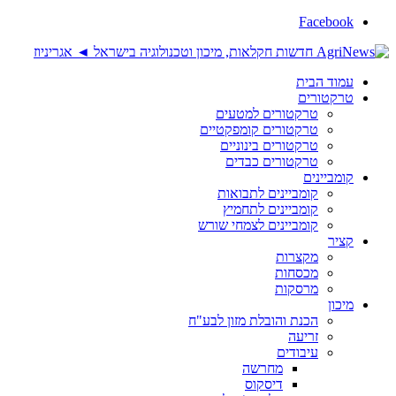
Facebook
עמוד הבית
טרקטורים
טרקטורים למטעים
טרקטורים קומפקטיים
טרקטורים בינוניים
טרקטורים כבדים
קומביינים
קומביינים לתבואות
קומביינים לתחמיץ
קומביינים לצמחי שורש
קציר
מקצרות
מכסחות
מרסקות
מיכון
הכנת והובלת מזון לבע"ח
זריעה
עיבודים
מחרשה
דיסקוס