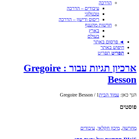
הדרכה
עיבודים – הדרכה
טכנולוגי
ריסוס ודישון – הדרכה
חדשות מהענף
בארץ
בעולם
◄ פרסום באתר
חיפוש באתר
תפריט
תפריט
ארכיון תגיות עבור : Gregoire
Besson
הנך כאן:
עמוד הבית
1
/
Gregoire Besson
פוסטים
מחרשה
,
מיכון חקלאי
,
עיבודים