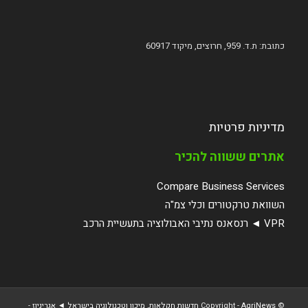
כתובת: ת.ד. 959, חרוצים, מיקוד 60917
מדיניות פרטיות
אתרים ששווה להכיר
Compare Business Services
השוואת טרקטורים וכלי צמ"ה
VPR ◄ רנסאנס נתיבי האבולוציה בתעשיית הרכב
© ‫Copyright -
AgriNews חדשות חקלאות, מיכון וטכנולוגיה בישראל ◄ אגריניוז
-