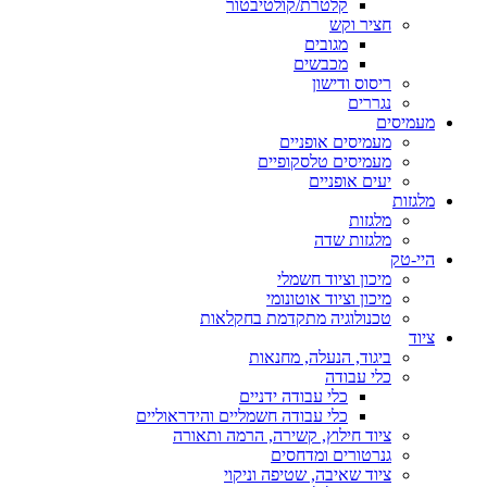
קלטרת/קולטיבטור
חציר וקש
מגובים
מכבשים
ריסוס ודישון
נגררים
מעמיסים
מעמיסים אופניים
מעמיסים טלסקופיים
יעים אופניים
מלגזות
מלגזות
מלגזות שדה
היי-טק
מיכון וציוד חשמלי
מיכון וציוד אוטונומי
טכנולוגיה מתקדמת בחקלאות
ציוד
ביגוד, הנעלה, מחנאות
כלי עבודה
כלי עבודה ידניים
כלי עבודה חשמליים והידראוליים
ציוד חילוץ, קשירה, הרמה ותאורה
גנרטורים ומדחסים
ציוד שאיבה, שטיפה וניקוי