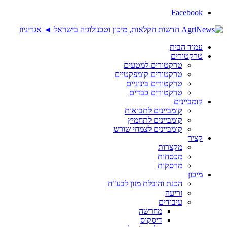
Facebook
עמוד הבית
טרקטורים
טרקטורים למטעים
טרקטורים קומפקטיים
טרקטורים בינוניים
טרקטורים כבדים
קומביינים
קומביינים לתבואות
קומביינים לתחמיץ
קומביינים לצמחי שורש
קציר
מקצרות
מכסחות
מרסקות
מיכון
הכנת והובלת מזון לבע"ח
זריעה
עיבודים
מחרשה
דיסקוס