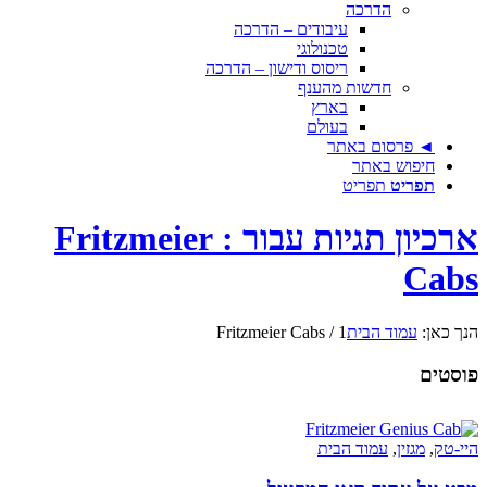
הדרכה
עיבודים – הדרכה
טכנולוגי
ריסוס ודישון – הדרכה
חדשות מהענף
בארץ
בעולם
◄ פרסום באתר
חיפוש באתר
תפריט
תפריט
ארכיון תגיות עבור : Fritzmeier
Cabs
הנך כאן:
עמוד הבית
1
/
Fritzmeier Cabs
פוסטים
היי-טק
,
מגזין
,
עמוד הבית