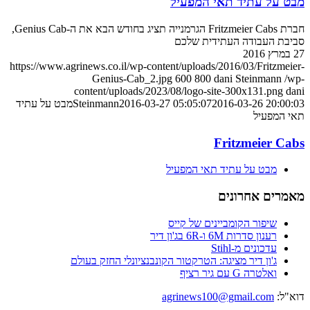
מבט על עתיד תאי המפעיל
חברת Fritzmeier Cabs הגרמנייה תציג בחודש הבא את ה-Genius Cab,
סביבת העבודה העתידית שלכם
27 במרץ 2016
https://www.agrinews.co.il/wp-content/uploads/2016/03/Fritzmeier-
Genius-Cab_2.jpg
600
800
dani Steinmann
/wp-
content/uploads/2023/08/logo-site-300x131.png
dani
2016-03-26 20:00:03
2016-03-27 05:05:07
Steinmann
מבט על עתיד
תאי המפעיל
Fritzmeier Cabs
מבט על עתיד תאי המפעיל
מאמרים אחרונים
שיפור הקומביינים של קייס
רענון סדרות 6M ו-6R בג'ון דיר
עדכונים מ-Stihl
ג'ון דיר מציגה: הטרקטור הקונבנציונלי החזק בעולם
ואלטרה G עם גיר רציף
דוא"ל:
agrinews100@gmail.com