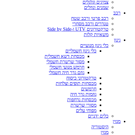
צמיגים וגלגלים
שמנים ונוזלים
רכב
רכב פרטי ורכב שטח
טנדרים ורכב מסחרי
טרקטורונים UTV ו-Side by Side
משאיות קלות
גינון
כלי גינון מנועיים
כלי גינון חשמליים
מכסחת דשא חשמלית
מסור שרשרת חשמלי
חרמש מנועי חשמלי
גוזם גדר חיה חשמלי
טרקטורוני כיסוח
מכסחות תופים וצלחות
חרמשים
גוזמות גדר חיה
מכסחות נדחפות
מסורי שרשרת
מפוחי עלים
כלים ידניים
מגזין
היסטוריה
מגזין