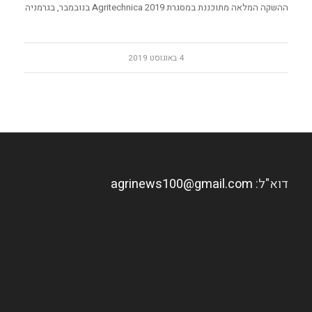
ההשקה המלאה מתוכננת במסגרת Agritechnica 2019 בנובמבר, בגרמניה
4 באוגוסט 2019
דוא"ל:
agrinews100@gmail.com