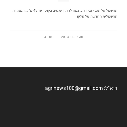
החשמל על הגב - וביד העוצמה לחתוך ענפים בקוטר עד 45 מ"מ; המזמרה
החשמלית החדשה של פלקו
30 בינואר 2013
/
1 תגובה
דוא"ל:
agrinews100@gmail.com