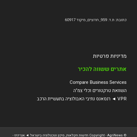
כתובת: ת.ד. 959, חרוצים, מיקוד 60917
מדיניות פרטיות
אתרים ששווה להכיר
Compare Business Services
השוואת טרקטורים וכלי צמ"ה
VPR ◄ רנסאנס נתיבי האבולוציה בתעשיית הרכב
© ‫Copyright -
AgriNews חדשות חקלאות, מיכון וטכנולוגיה בישראל ◄ אגריניוז
-