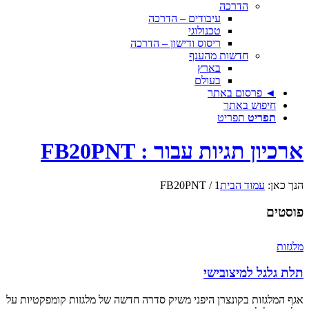
הדרכה
עיבודים – הדרכה
טכנולוגי
ריסוס ודישון – הדרכה
חדשות מהענף
בארץ
בעולם
◄ פרסום באתר
חיפוש באתר
תפריט
תפריט
ארכיון תגיות עבור : FB20PNT
הנך כאן:
עמוד הבית
1
/
FB20PNT
פוסטים
מלגזות
תלת גלגל למיצובישי
אגף המלגזות בקונצרן היפני משיק סדרה חדשה של מלגזות קומפקטיות על