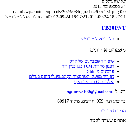
שלושה גלגלים
24 בספטמבר 2012
danni
/wp-content/uploads/2023/08/logo-site-300x131.png
0
0
2012-09-24 18:27:21
2012-09-24 18:27:21
danni
תלת גלגל למיצובישי
FB20PNT
תלת גלגל למיצובישי
מאמרים אחרונים
שיפור הקומביינים של קייס
רענון סדרות 6M ו-6R בג'ון דיר
עדכונים מ-Stihl
ג'ון דיר מציגה: הטרקטור הקונבנציונלי החזק בעולם
ואלטרה G עם גיר רציף
דוא"ל:
agrinews100@gmail.com
כתובת: ת.ד. 959, חרוצים, מיקוד 60917
מדיניות פרטיות
אתרים ששווה להכיר