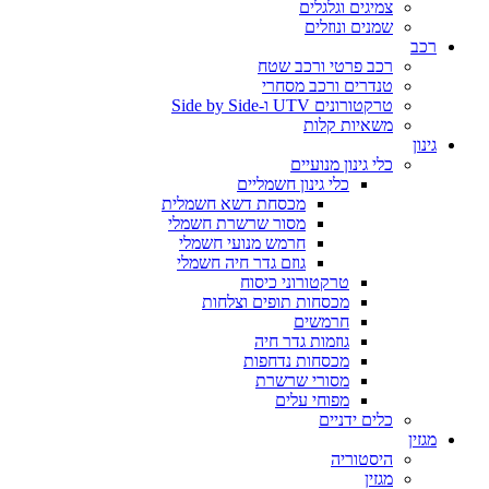
צמיגים וגלגלים
שמנים ונוזלים
רכב
רכב פרטי ורכב שטח
טנדרים ורכב מסחרי
טרקטורונים UTV ו-Side by Side
משאיות קלות
גינון
כלי גינון מנועיים
כלי גינון חשמליים
מכסחת דשא חשמלית
מסור שרשרת חשמלי
חרמש מנועי חשמלי
גוזם גדר חיה חשמלי
טרקטורוני כיסוח
מכסחות תופים וצלחות
חרמשים
גוזמות גדר חיה
מכסחות נדחפות
מסורי שרשרת
מפוחי עלים
כלים ידניים
מגזין
היסטוריה
מגזין