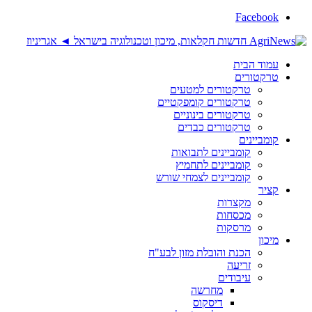
Facebook
עמוד הבית
טרקטורים
טרקטורים למטעים
טרקטורים קומפקטיים
טרקטורים בינוניים
טרקטורים כבדים
קומביינים
קומביינים לתבואות
קומביינים לתחמיץ
קומביינים לצמחי שורש
קציר
מקצרות
מכסחות
מרסקות
מיכון
הכנת והובלת מזון לבע"ח
זריעה
עיבודים
מחרשה
דיסקוס