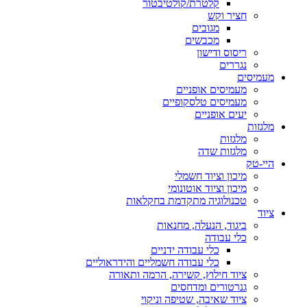
קלטרת/קולטיבטור
חציר וקש
מגובים
מכבשים
ריסוס ודישון
נגררים
מעמיסים
מעמיסים אופניים
מעמיסים טלסקופיים
יעים אופניים
מלגזות
מלגזות
מלגזות שדה
היי-טק
מיכון וציוד חשמלי
מיכון וציוד אוטונומי
טכנולוגיה מתקדמת בחקלאות
ציוד
ביגוד, הנעלה, מחנאות
כלי עבודה
כלי עבודה ידניים
כלי עבודה חשמליים והידראוליים
ציוד חילוץ, קשירה, הרמה ותאורה
גנרטורים ומדחסים
ציוד שאיבה, שטיפה וניקוי