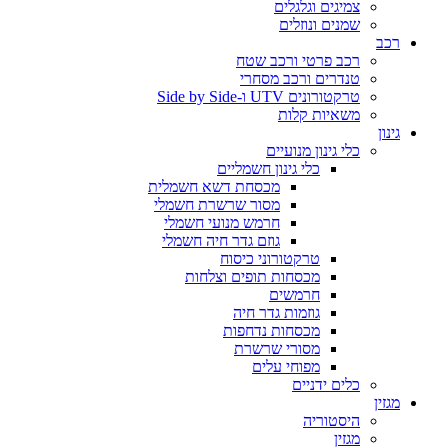
צמיגים וגלגלים
שמנים ונוזלים
רכב
רכב פרטי ורכב שטח
טנדרים ורכב מסחרי
טרקטורונים UTV ו-Side by Side
משאיות קלות
גינון
כלי גינון מנועיים
כלי גינון חשמליים
מכסחת דשא חשמלית
מסור שרשרת חשמלי
חרמש מנועי חשמלי
גוזם גדר חיה חשמלי
טרקטורוני כיסוח
מכסחות תופים וצלחות
חרמשים
גוזמות גדר חיה
מכסחות נדחפות
מסורי שרשרת
מפוחי עלים
כלים ידניים
מגזין
היסטוריה
מגזין