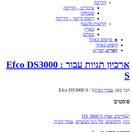
הדרכה
עיבודים – הדרכה
טכנולוגי
ריסוס ודישון – הדרכה
חדשות מהענף
בארץ
בעולם
◄ פרסום באתר
חיפוש באתר
תפריט
תפריט
ארכיון תגיות עבור : Efco DS3000
S
הנך כאן:
עמוד הבית
1
/
Efco DS3000 S
פוסטים
גינון
,
חרמשים
,
כלי גינון מנועיים
,
עמוד הבית