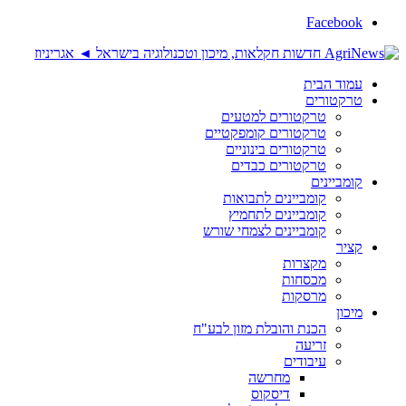
Facebook
עמוד הבית
טרקטורים
טרקטורים למטעים
טרקטורים קומפקטיים
טרקטורים בינוניים
טרקטורים כבדים
קומביינים
קומביינים לתבואות
קומביינים לתחמיץ
קומביינים לצמחי שורש
קציר
מקצרות
מכסחות
מרסקות
מיכון
הכנת והובלת מזון לבע"ח
זריעה
עיבודים
מחרשה
דיסקוס