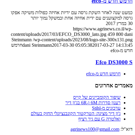
חרמש חדש מ-efco
כמעט שנה לאחר השקת גרסה עם ידיות אחיזה כפולות משיקה אפקו
גרסה למקצוענים עם ידית אחיזה אחת ובמשקל נמוך יותר
30 במרץ 2017
https://www.agrinews.co.il/wp-
content/uploads/2017/03/EFCO_DS3000_lato.jpg
459
800
dani
Steinmann
/wp-content/uploads/2023/08/logo-site-300x131.png
2017-03-27 14:13:45
2017-03-30 05:05:38
dani Steinmann
חרמש
חדש מ-efco
Efco DS3000 S
חרמש חדש מ-efco
מאמרים אחרונים
שיפור הקומביינים של קייס
רענון סדרות 6M ו-6R בג'ון דיר
עדכונים מ-Stihl
ג'ון דיר מציגה: הטרקטור הקונבנציונלי החזק בעולם
ואלטרה G עם גיר רציף
דוא"ל:
agrinews100@gmail.com