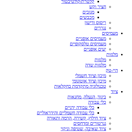
קלטרת/קולטיבטור
חציר וקש
מגובים
מכבשים
ריסוס ודישון
נגררים
מעמיסים
מעמיסים אופניים
מעמיסים טלסקופיים
יעים אופניים
מלגזות
מלגזות
מלגזות שדה
היי-טק
מיכון וציוד חשמלי
מיכון וציוד אוטונומי
טכנולוגיה מתקדמת בחקלאות
ציוד
ביגוד, הנעלה, מחנאות
כלי עבודה
כלי עבודה ידניים
כלי עבודה חשמליים והידראוליים
ציוד חילוץ, קשירה, הרמה ותאורה
גנרטורים ומדחסים
ציוד שאיבה, שטיפה וניקוי