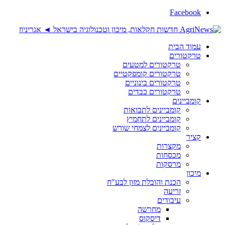
Facebook
עמוד הבית
טרקטורים
טרקטורים למטעים
טרקטורים קומפקטיים
טרקטורים בינוניים
טרקטורים כבדים
קומביינים
קומביינים לתבואות
קומביינים לתחמיץ
קומביינים לצמחי שורש
קציר
מקצרות
מכסחות
מרסקות
מיכון
הכנת והובלת מזון לבע"ח
זריעה
עיבודים
מחרשה
דיסקוס