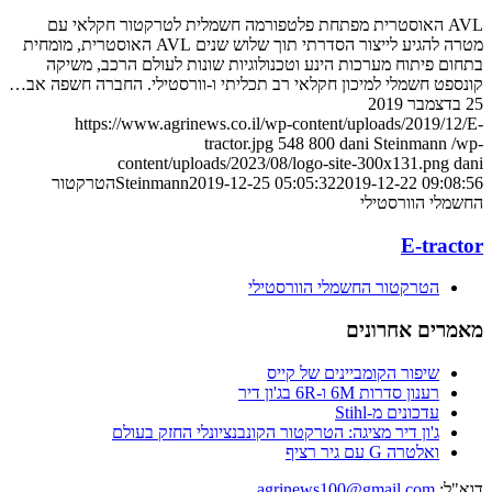
AVL האוסטרית מפתחת פלטפורמה חשמלית לטרקטור חקלאי עם
מטרה להגיע לייצור הסדרתי תוך שלוש שנים AVL האוסטרית, מומחית
בתחום פיתוח מערכות הינע וטכנולוגיות שונות לעולם הרכב, משיקה
קונספט חשמלי למיכון חקלאי רב תכליתי ו-וורסטילי. החברה חשפה אב…
25 בדצמבר 2019
https://www.agrinews.co.il/wp-content/uploads/2019/12/E-
tractor.jpg
548
800
dani Steinmann
/wp-
content/uploads/2023/08/logo-site-300x131.png
dani
2019-12-22 09:08:56
2019-12-25 05:05:32
Steinmann
הטרקטור
החשמלי הוורסטילי
E-tractor
הטרקטור החשמלי הוורסטילי
מאמרים אחרונים
שיפור הקומביינים של קייס
רענון סדרות 6M ו-6R בג'ון דיר
עדכונים מ-Stihl
ג'ון דיר מציגה: הטרקטור הקונבנציונלי החזק בעולם
ואלטרה G עם גיר רציף
דוא"ל:
agrinews100@gmail.com