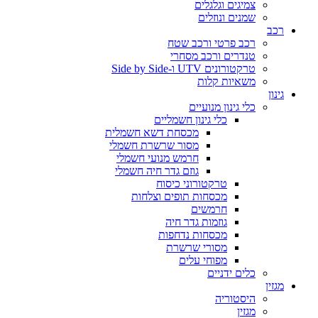
צמיגים וגלגלים
שמנים ונוזלים
רכב
רכב פרטי ורכב שטח
טנדרים ורכב מסחרי
טרקטורונים UTV ו-Side by Side
משאיות קלות
גינון
כלי גינון מנועיים
כלי גינון חשמליים
מכסחת דשא חשמלית
מסור שרשרת חשמלי
חרמש מנועי חשמלי
גוזם גדר חיה חשמלי
טרקטורוני כיסוח
מכסחות תופים וצלחות
חרמשים
גוזמות גדר חיה
מכסחות נדחפות
מסורי שרשרת
מפוחי עלים
כלים ידניים
מגזין
היסטוריה
מגזין