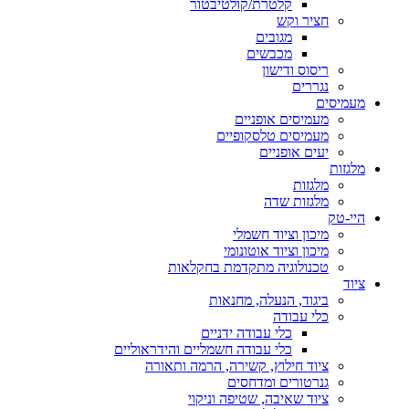
קלטרת/קולטיבטור
חציר וקש
מגובים
מכבשים
ריסוס ודישון
נגררים
מעמיסים
מעמיסים אופניים
מעמיסים טלסקופיים
יעים אופניים
מלגזות
מלגזות
מלגזות שדה
היי-טק
מיכון וציוד חשמלי
מיכון וציוד אוטונומי
טכנולוגיה מתקדמת בחקלאות
ציוד
ביגוד, הנעלה, מחנאות
כלי עבודה
כלי עבודה ידניים
כלי עבודה חשמליים והידראוליים
ציוד חילוץ, קשירה, הרמה ותאורה
גנרטורים ומדחסים
ציוד שאיבה, שטיפה וניקוי